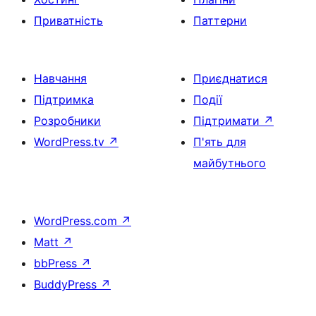
Приватність
Паттерни
Навчання
Приєднатися
Підтримка
Події
Розробники
Підтримати
↗
WordPress.tv
↗
П'ять для
майбутнього
WordPress.com
↗
Matt
↗
bbPress
↗
BuddyPress
↗