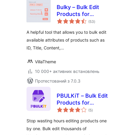
Bulky – Bulk Edit
Products for
загальний
WooCommerce
(53
)
рейтинг
A helpful tool that allows you to bulk edit
available attributes of products such as
ID, Title, Content,…
VillaTheme
10 000+ активних встановлень
Протестований з 7.0.3
PBULKiT – Bulk Edit
Products for
загальний
WooCommerce
(5
)
рейтинг
Stop wasting hours editing products one
by one. Bulk edit thousands of