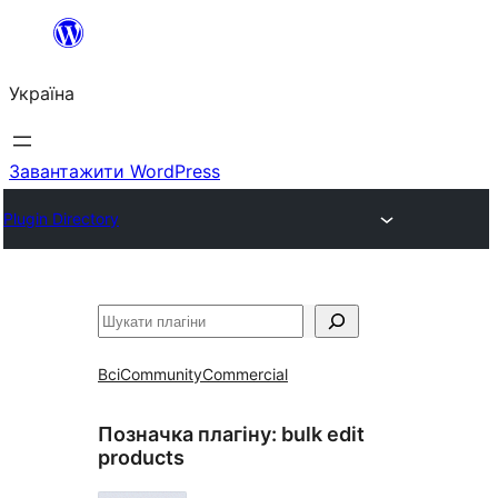
Перейти
до
Україна
вмісту
Завантажити WordPress
Plugin Directory
Пошук
Всі
Community
Commercial
Позначка плагіну:
bulk edit
products