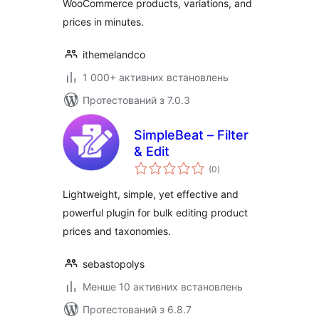
WooCommerce products, variations, and
prices in minutes.
ithemelandco
1 000+ активних встановлень
Протестований з 7.0.3
SimpleBeat – Filter
& Edit
загальний
(0
)
рейтинг
Lightweight, simple, yet effective and
powerful plugin for bulk editing product
prices and taxonomies.
sebastopolys
Менше 10 активних встановлень
Протестований з 6.8.7