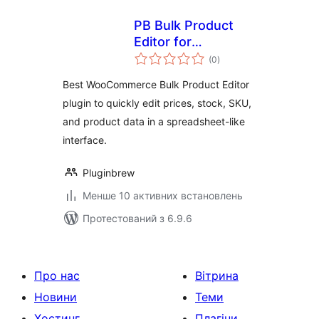
PB Bulk Product
Editor for
загальний
WooCommerce
(0
)
рейтинг
Best WooCommerce Bulk Product Editor
plugin to quickly edit prices, stock, SKU,
and product data in a spreadsheet-like
interface.
Pluginbrew
Менше 10 активних встановлень
Протестований з 6.9.6
Про нас
Вітрина
Новини
Теми
Хостинг
Плагіни