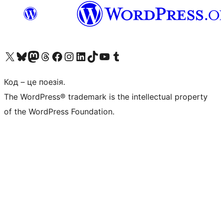
Visit our X (formerly Twitter) account
Visit our Bluesky account
Завітайте до нашої стрічки в Mastodon
Visit our Threads account
Завітайте на нашу сторінку в Facebook
Visit our Instagram account
Visit our LinkedIn account
Visit our TikTok account
Visit our YouTube channel
Visit our Tumblr account
Код – це поезія.
The WordPress® trademark is the intellectual property
of the WordPress Foundation.