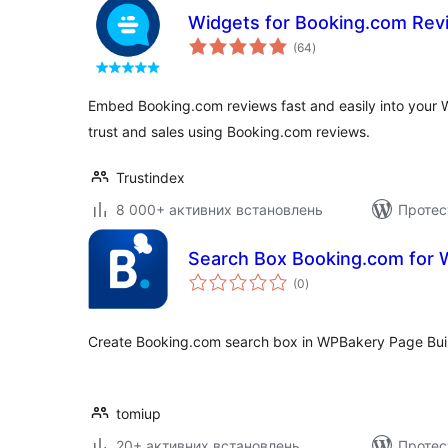
Widgets for Booking.com Rev
загальний
(64
)
рейтинг
Embed Booking.com reviews fast and easily into your W
trust and sales using Booking.com reviews.
Trustindex
8 000+ активних встановлень
Протес
Search Box Booking.com for 
загальний
(0
)
рейтинг
Create Booking.com search box in WPBakery Page Buil
tomiup
20+ активних встановлень
Протес