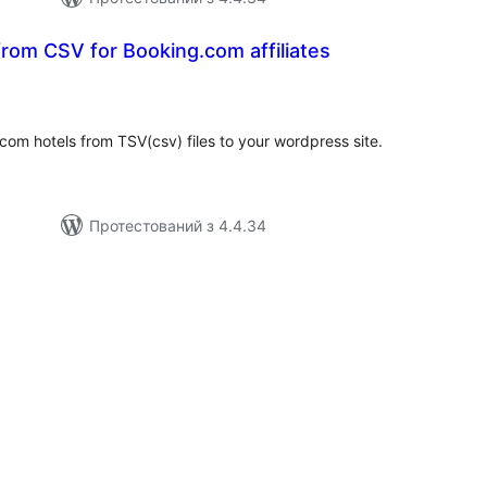
from CSV for Booking.com affiliates
гальний
йтинг
.com hotels from TSV(csv) files to your wordpress site.
Протестований з 4.4.34