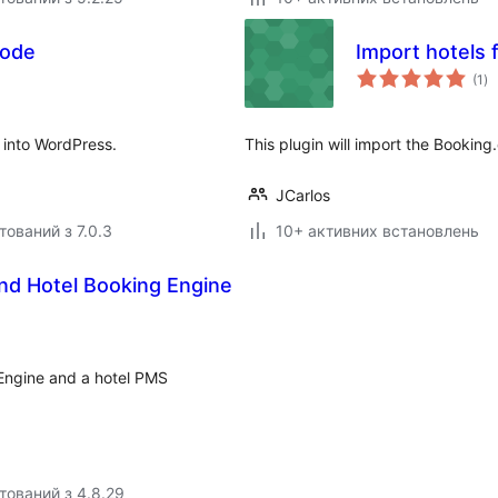
code
Import hotels 
за
(1
)
ре
 into WordPress.
This plugin will import the Booking
JCarlos
тований з 7.0.3
10+ активних встановлень
nd Hotel Booking Engine
 Engine and a hotel PMS
тований з 4.8.29