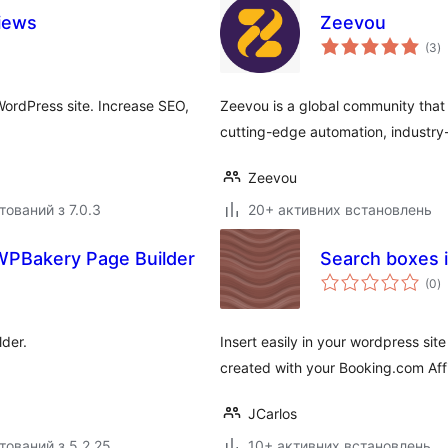
iews
Zeevou
з
(3
)
р
ordPress site. Increase SEO,
Zeevou is a global community that 
cutting-edge automation, industry-
Zeevou
тований з 7.0.3
20+ активних встановлень
WPBakery Page Builder
Search boxes i
з
(0
)
р
der.
Insert easily in your wordpress sit
created with your Booking.com Affi
JCarlos
тований з 5.2.25
10+ активних встановлень