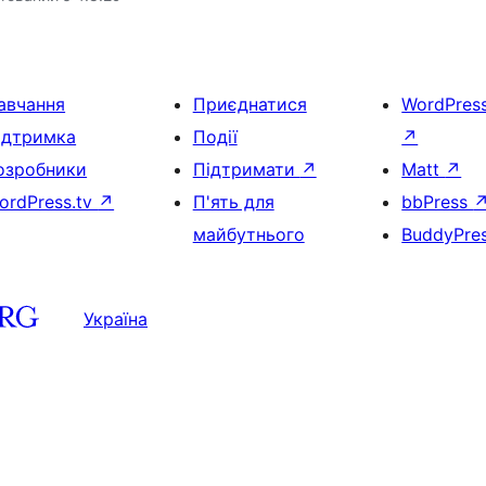
авчання
Приєднатися
WordPres
ідтримка
Події
↗
озробники
Підтримати
↗
Matt
↗
ordPress.tv
↗
П'ять для
bbPress
майбутнього
BuddyPre
Україна