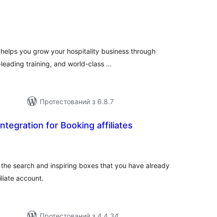
агальний
ейтинг
helps you grow your hospitality business through
leading training, and world-class …
Протестований з 6.8.7
ntegration for Booking affiliates
агальний
ейтинг
e the search and inspiring boxes that you have already
liate account.
Протестований з 4.4.34