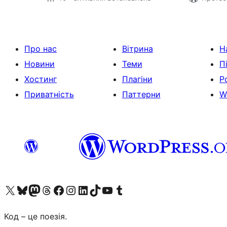
Про нас
Вітрина
Н
Новини
Теми
П
Хостинг
Плагіни
Р
Приватність
Паттерни
W
Visit our X (formerly Twitter) account
Visit our Bluesky account
Завітайте до нашої стрічки в Mastodon
Visit our Threads account
Завітайте на нашу сторінку в Facebook
Visit our Instagram account
Visit our LinkedIn account
Visit our TikTok account
Visit our YouTube channel
Visit our Tumblr account
Код – це поезія.