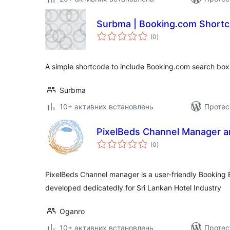
Surbma | Booking.com Short
загальний
(0
)
рейтинг
A simple shortcode to include Booking.com search box
Surbma
10+ активних встановлень
Протес
PixelBeds Channel Manager a
загальний
(0
)
рейтинг
PixelBeds Channel manager is a user-friendly Booking
developed dedicatedly for Sri Lankan Hotel Industry
Oganro
10+ активних встановлень
Протес