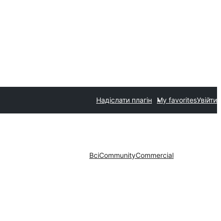
Надіслати плагін
My favorites
Увійти
Всі
Community
Commercial