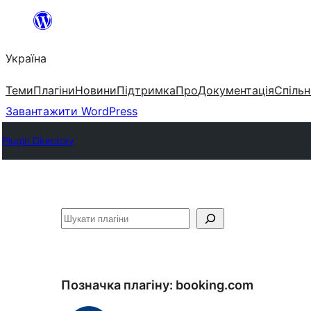
Перейти
до
Україна
вмісту
Теми
Плагіни
Новини
Підтримка
Про
Документація
Спільн
Завантажити WordPress
Plugin Directory
Пошук
Позначка плагіну:
booking.com