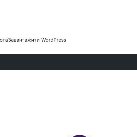
ота
Завантажити WordPress