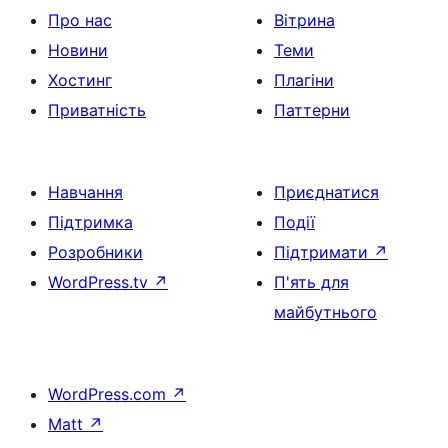
Про нас
Вітрина
Новини
Теми
Хостинг
Плагіни
Приватність
Паттерни
Навчання
Приєднатися
Підтримка
Події
Розробники
Підтримати
↗
WordPress.tv
↗
П'ять для
майбутнього
WordPress.com
↗
Matt
↗