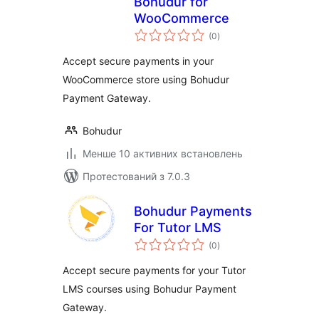
Bohudur for
WooCommerce
загальний
(0
)
рейтинг
Accept secure payments in your
WooCommerce store using Bohudur
Payment Gateway.
Bohudur
Менше 10 активних встановлень
Протестований з 7.0.3
Bohudur Payments
For Tutor LMS
загальний
(0
)
рейтинг
Accept secure payments for your Tutor
LMS courses using Bohudur Payment
Gateway.