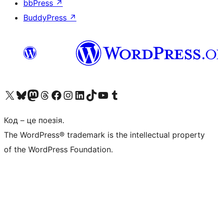
bbPress
↗
BuddyPress
↗
Visit our X (formerly Twitter) account
Visit our Bluesky account
Завітайте до нашої стрічки в Mastodon
Visit our Threads account
Завітайте на нашу сторінку в Facebook
Visit our Instagram account
Visit our LinkedIn account
Visit our TikTok account
Visit our YouTube channel
Visit our Tumblr account
Код – це поезія.
The WordPress® trademark is the intellectual property
of the WordPress Foundation.