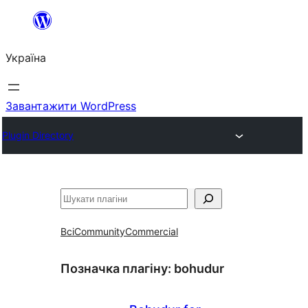
Перейти
до
Україна
вмісту
Завантажити WordPress
Plugin Directory
Пошук
Всі
Community
Commercial
Позначка плагіну:
bohudur