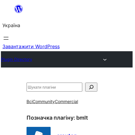
Перейти
до
Україна
вмісту
Завантажити WordPress
Plugin Directory
Пошук
Всі
Community
Commercial
Позначка плагіну:
bmlt