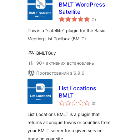
BMLT WordPress
Satellite
загальний
(1
)
рейтинг
This is a "satellite" plugin for the Basic
Meeting List Toolbox (BMLT).
BMLTGuy
90+ активних встановлень
Протестований з 6.9.6
List Locations
BMLT
загальний
(0
)
рейтинг
List Locations BMLT is a plugin that
returns all unique towns or counties from
your BMLT server for a given service
body on your site.