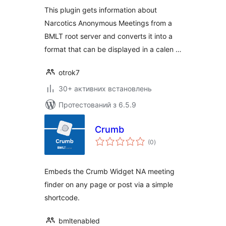
This plugin gets information about
Narcotics Anonymous Meetings from a
BMLT root server and converts it into a
format that can be displayed in a calen …
otrok7
30+ активних встановлень
Протестований з 6.5.9
Crumb
загальний
(0
)
рейтинг
Embeds the Crumb Widget NA meeting
finder on any page or post via a simple
shortcode.
bmltenabled