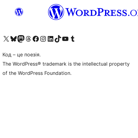
Visit our X (formerly Twitter) account
Visit our Bluesky account
Завітайте до нашої стрічки в Mastodon
Visit our Threads account
Завітайте на нашу сторінку в Facebook
Visit our Instagram account
Visit our LinkedIn account
Visit our TikTok account
Visit our YouTube channel
Visit our Tumblr account
Код – це поезія.
The WordPress® trademark is the intellectual property
of the WordPress Foundation.