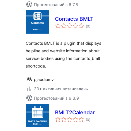
Протестований з 6.7.6
Contacts BMLT
загальний
(0
)
рейтинг
Contacts BMLT is a plugin that displays
helpline and website information about
service bodies using the contacts_bmlt
shortcode.
pjaudiomv
30+ активних встановлень
Протестований з 6.3.9
BMLT2Calendar
загальний
(0
)
рейтинг