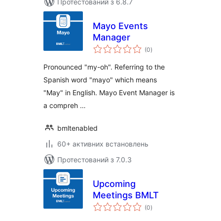
Протестований з 6.8.7
Mayo Events
Manager
загальний
(0
)
рейтинг
Pronounced "my-oh". Referring to the
Spanish word "mayo" which means
"May" in English. Mayo Event Manager is
a compreh …
bmltenabled
60+ активних встановлень
Протестований з 7.0.3
Upcoming
Meetings BMLT
загальний
(0
)
рейтинг