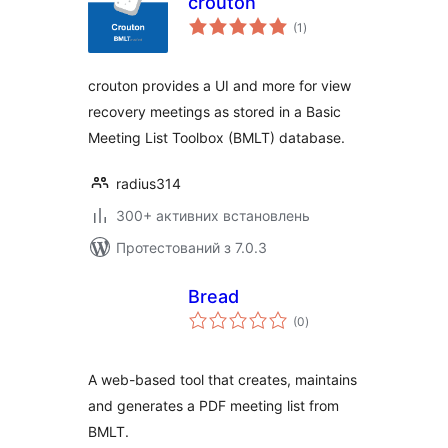
crouton
загальний
(1
)
рейтинг
crouton provides a UI and more for view
recovery meetings as stored in a Basic
Meeting List Toolbox (BMLT) database.
radius314
300+ активних встановлень
Протестований з 7.0.3
Bread
загальний
(0
)
рейтинг
A web-based tool that creates, maintains
and generates a PDF meeting list from
BMLT.