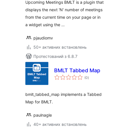
Upcoming Meetings BMLT is a plugin that
displays the next 'N' number of meetings
from the current time on your page or in
a widget using the …
pjaudiomv
50+ активних встановлень
Протестований з 6.8.7
BMLT Tabbed Map
загальний
(0
)
рейтинг
bmlt_tabbed_map implements a Tabbed
Map for BMLT.
paulnagle
40+ активних встановлень