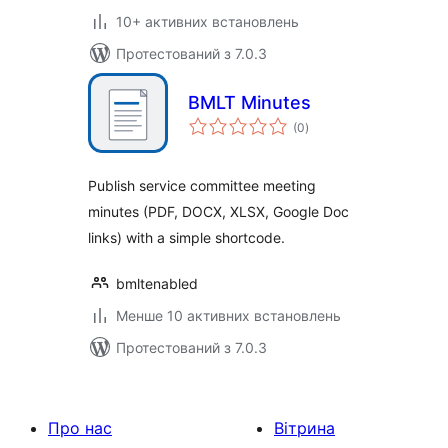
10+ активних встановлень
Протестований з 7.0.3
BMLT Minutes
загальний
(0
)
рейтинг
Publish service committee meeting
minutes (PDF, DOCX, XLSX, Google Doc
links) with a simple shortcode.
bmltenabled
Менше 10 активних встановлень
Протестований з 7.0.3
Про нас
Вітрина