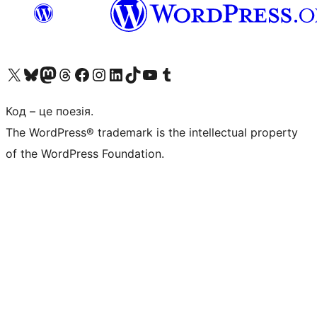
Visit our X (formerly Twitter) account
Visit our Bluesky account
Завітайте до нашої стрічки в Mastodon
Visit our Threads account
Завітайте на нашу сторінку в Facebook
Visit our Instagram account
Visit our LinkedIn account
Visit our TikTok account
Visit our YouTube channel
Visit our Tumblr account
Код – це поезія.
The WordPress® trademark is the intellectual property
of the WordPress Foundation.