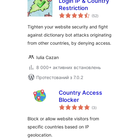
Login IP & Country
Restriction
загальний
(52
)
рейтинг
Tighten your website security and fight
against dictionary bot attacks originating
from other countries, by denying access.
Iulia Cazan
8 000+ активних встановлень
Протестований з 7.0.2
Country Access
Blocker
загальний
(3
)
рейтинг
Block or allow website visitors from
specific countries based on IP
geolocation.