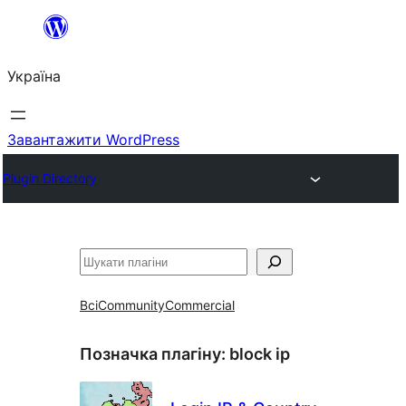
Перейти
до
Україна
вмісту
Завантажити WordPress
Plugin Directory
Пошук
Всі
Community
Commercial
Позначка плагіну:
block ip