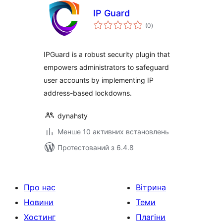
IP Guard
загальний
(0
)
рейтинг
IPGuard is a robust security plugin that
empowers administrators to safeguard
user accounts by implementing IP
address-based lockdowns.
dynahsty
Менше 10 активних встановлень
Протестований з 6.4.8
Про нас
Вітрина
Новини
Теми
Хостинг
Плагіни