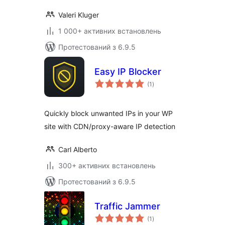
Valeri Kluger
1 000+ активних встановлень
Протестований з 6.9.5
Easy IP Blocker
загальний
(1
)
рейтинг
Quickly block unwanted IPs in your WP
site with CDN/proxy-aware IP detection
Carl Alberto
300+ активних встановлень
Протестований з 6.9.5
Traffic Jammer
загальний
(1
)
рейтинг