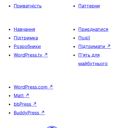
Приватність
Паттерни
Навчання
Приєднатися
Підтримка
Події
Розробники
Підтримати
↗
WordPress.tv
↗
П'ять для
майбутнього
WordPress.com
↗
Matt
↗
bbPress
↗
BuddyPress
↗