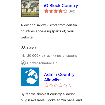
iQ Block Country
загальний
(165
)
рейтинг
Allow or disallow visitors from certain
countries accessing (parts of) your
website
Pascal
20 000+ активних встановлень
Протестований з 7.0.3
Admin Country
Allowlist
загальний
(0
)
рейтинг
By far the simplest country allowlist
plugin available. Locks admin panel and