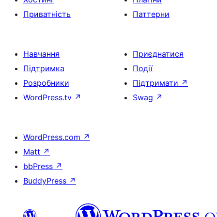
Приватність
Паттерни
Навчання
Приєднатися
Підтримка
Події
Розробники
Підтримати
↗
WordPress.tv
↗
Swag
↗
WordPress.com
↗
Matt
↗
bbPress
↗
BuddyPress
↗