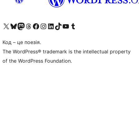
Visit our X (formerly Twitter) account
Visit our Bluesky account
Завітайте до нашої стрічки в Mastodon
Visit our Threads account
Завітайте на нашу сторінку в Facebook
Visit our Instagram account
Visit our LinkedIn account
Visit our TikTok account
Visit our YouTube channel
Visit our Tumblr account
Код – це поезія.
The WordPress® trademark is the intellectual property
of the WordPress Foundation.