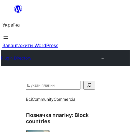
Перейти
до
Україна
вмісту
Завантажити WordPress
Plugin Directory
Пошук
Всі
Community
Commercial
Позначка плагіну:
Block
countries