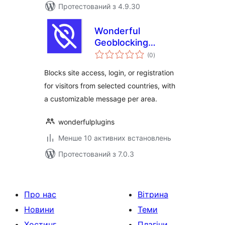
Протестований з 4.9.30
Wonderful
Geoblocking
загальний
Countries
(0
)
рейтинг
Blocks site access, login, or registration
for visitors from selected countries, with
a customizable message per area.
wonderfulplugins
Менше 10 активних встановлень
Протестований з 7.0.3
Про нас
Вітрина
Новини
Теми
Хостинг
Плагіни