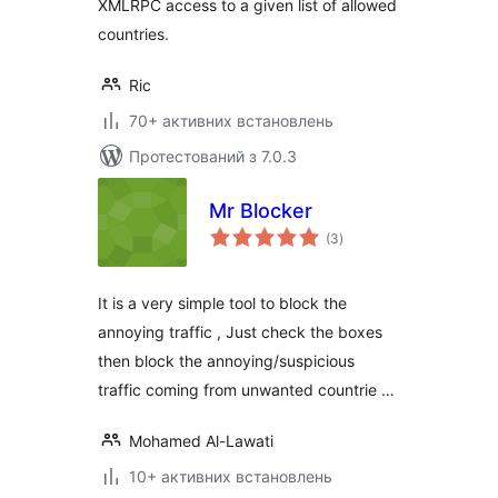
XMLRPC access to a given list of allowed
countries.
Ric
70+ активних встановлень
Протестований з 7.0.3
Mr Blocker
загальний
(3
)
рейтинг
It is a very simple tool to block the
annoying traffic , Just check the boxes
then block the annoying/suspicious
traffic coming from unwanted countrie …
Mohamed Al-Lawati
10+ активних встановлень