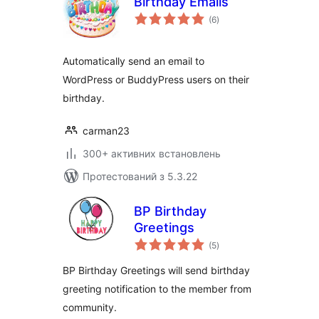
Birthday Emails
загальний
(6
)
рейтинг
Automatically send an email to
WordPress or BuddyPress users on their
birthday.
carman23
300+ активних встановлень
Протестований з 5.3.22
BP Birthday
Greetings
загальний
(5
)
рейтинг
BP Birthday Greetings will send birthday
greeting notification to the member from
community.