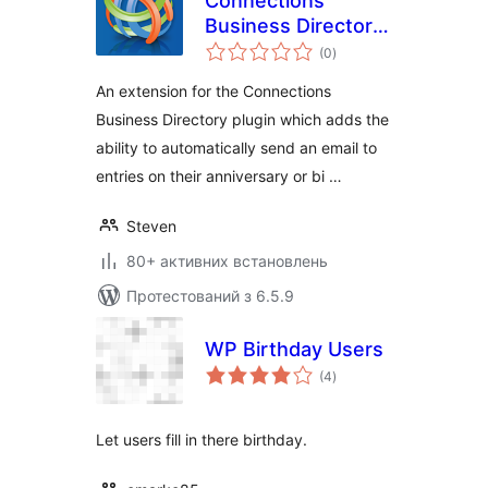
Connections
Business Directory
загальний
Anniversary and
(0
)
рейтинг
Birthday Emails
An extension for the Connections
Business Directory plugin which adds the
ability to automatically send an email to
entries on their anniversary or bi …
Steven
80+ активних встановлень
Протестований з 6.5.9
WP Birthday Users
загальний
(4
)
рейтинг
Let users fill in there birthday.