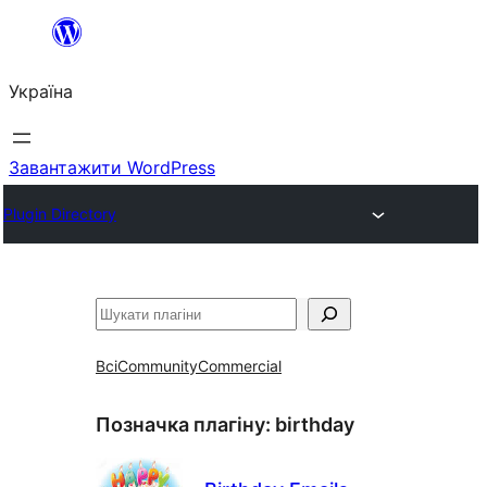
Перейти
до
Україна
вмісту
Завантажити WordPress
Plugin Directory
Пошук
Всі
Community
Commercial
Позначка плагіну:
birthday