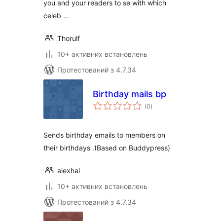
you and your readers to se with which
celeb …
Thorulf
10+ активних встановлень
Протестований з 4.7.34
Birthday mails bp
загальний
(0
)
рейтинг
Sends birthday emails to members on
their birthdays .(Based on Buddypress)
alexhal
10+ активних встановлень
Протестований з 4.7.34