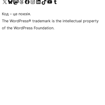
Visit our X (formerly Twitter) account
Visit our Bluesky account
Завітайте до нашої стрічки в Mastodon
Visit our Threads account
Завітайте на нашу сторінку в Facebook
Visit our Instagram account
Visit our LinkedIn account
Visit our TikTok account
Visit our YouTube channel
Visit our Tumblr account
Код – це поезія.
The WordPress® trademark is the intellectual property
of the WordPress Foundation.