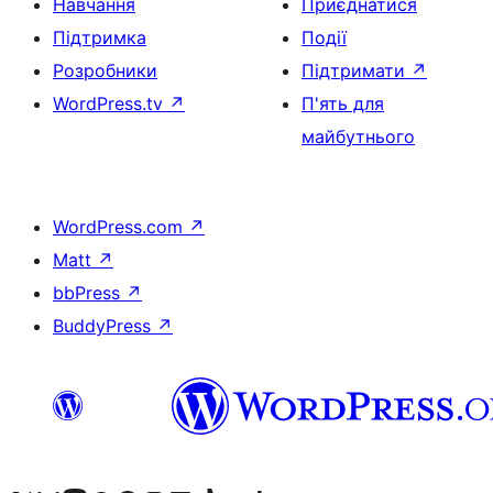
Навчання
Приєднатися
Підтримка
Події
Розробники
Підтримати
↗
WordPress.tv
↗
П'ять для
майбутнього
WordPress.com
↗
Matt
↗
bbPress
↗
BuddyPress
↗