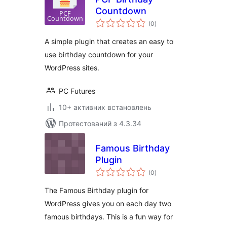
Countdown
загальний
(0
)
рейтинг
A simple plugin that creates an easy to
use birthday countdown for your
WordPress sites.
PC Futures
10+ активних встановлень
Протестований з 4.3.34
Famous Birthday
Plugin
загальний
(0
)
рейтинг
The Famous Birthday plugin for
WordPress gives you on each day two
famous birthdays. This is a fun way for