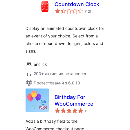
Countdown Clock
загальний
(12
)
рейтинг
Display an animated countdown clock for
an event of your choice. Select from a
choice of countdown designs, colors and
sizes.
enclick
200+ активних встановлень
Протестований з 6.0.13
Birthday For
WooCommerce
загальний
(3
)
рейтинг
Adds a birthday field to the
WooCommerce checkout page.