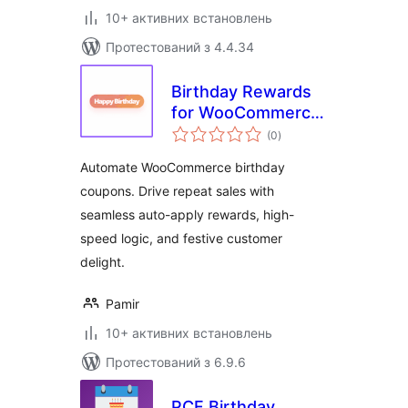
10+ активних встановлень
Протестований з 4.4.34
Birthday Rewards
for WooCommerce
загальний
– NeoLite Birthday
(0
)
рейтинг
Bash
Automate WooCommerce birthday
coupons. Drive repeat sales with
seamless auto-apply rewards, high-
speed logic, and festive customer
delight.
Pamir
10+ активних встановлень
Протестований з 6.9.6
PCF Birthday