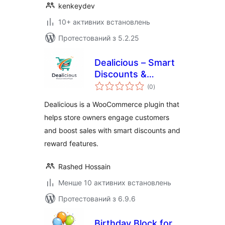
kenkeydev
10+ активних встановлень
Протестований з 5.2.25
Dealicious – Smart
Discounts &
загальний
Rewards for
(0
)
рейтинг
WooCommerce
Dealicious is a WooCommerce plugin that
helps store owners engage customers
and boost sales with smart discounts and
reward features.
Rashed Hossain
Менше 10 активних встановлень
Протестований з 6.9.6
Birthday Block for