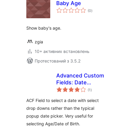
Baby Age
загальний
(0
)
рейтинг
Show baby's age.
zgia
10+ активних встановлень
Протестований з 3.5.2
Advanced Custom
Fields: Date
загальний
Selector
(1
)
рейтинг
ACF Field to select a date with select
drop downs rather than the typical
popup date picker. Very useful for
selecting Age/Date of Birth.