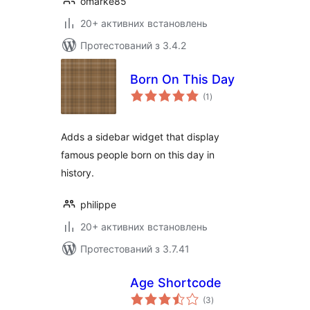
omarke85
20+ активних встановлень
Протестований з 3.4.2
Born On This Day
загальний
(1
)
рейтинг
Adds a sidebar widget that display
famous people born on this day in
history.
philippe
20+ активних встановлень
Протестований з 3.7.41
Age Shortcode
загальний
(3
)
рейтинг