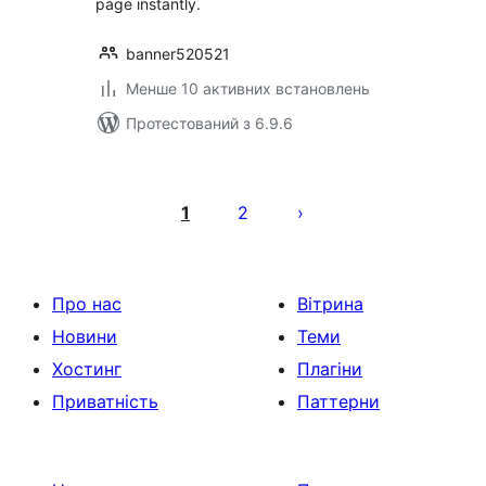
page instantly.
banner520521
Менше 10 активних встановлень
Протестований з 6.9.6
Пагінація
записів
1
2
Про нас
Вітрина
Новини
Теми
Хостинг
Плагіни
Приватність
Паттерни