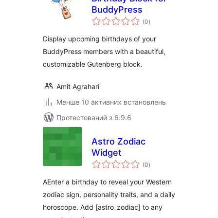
BuddyPress
загальний
(0
)
рейтинг
Display upcoming birthdays of your
BuddyPress members with a beautiful,
customizable Gutenberg block.
Amit Agrahari
Менше 10 активних встановлень
Протестований з 6.9.6
Astro Zodiac
Widget
загальний
(0
)
рейтинг
AEnter a birthday to reveal your Western
zodiac sign, personality traits, and a daily
horoscope. Add [astro_zodiac] to any