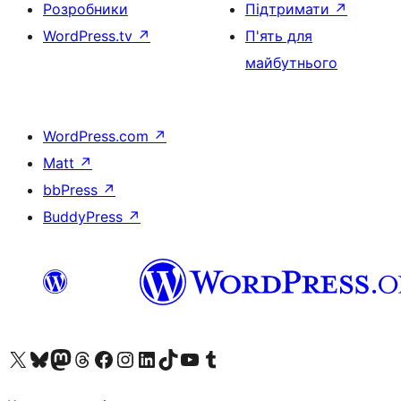
Розробники
Підтримати
↗
WordPress.tv
↗
П'ять для
майбутнього
WordPress.com
↗
Matt
↗
bbPress
↗
BuddyPress
↗
Visit our X (formerly Twitter) account
Visit our Bluesky account
Завітайте до нашої стрічки в Mastodon
Visit our Threads account
Завітайте на нашу сторінку в Facebook
Visit our Instagram account
Visit our LinkedIn account
Visit our TikTok account
Visit our YouTube channel
Visit our Tumblr account