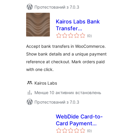
Протестований з 7.0.3
Kairos Labs Bank
Transfer
загальний
Reconciliation for
(0
)
рейтинг
WooCommerce
Accept bank transfers in WooCommerce.
Show bank details and a unique payment
reference at checkout. Mark orders paid
with one click.
Kairos Labs
Менше 10 активних встановлень
Протестований з 7.0.3
WebDide Card-to-
Card Payment
загальний
Verification for
(0
)
рейтинг