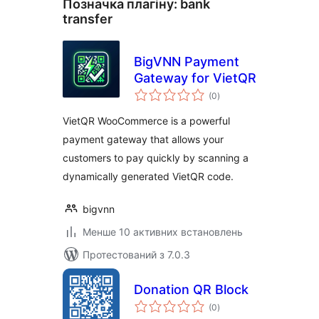
Позначка плагіну:
bank
transfer
BigVNN Payment
Gateway for VietQR
загальний
(0
)
рейтинг
VietQR WooCommerce is a powerful
payment gateway that allows your
customers to pay quickly by scanning a
dynamically generated VietQR code.
bigvnn
Менше 10 активних встановлень
Протестований з 7.0.3
Donation QR Block
загальний
(0
)
рейтинг