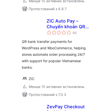
Менше 10 активних встановлень
Протестований з 6.8.7
ZIC Auto Pay –
Chuyển khoản QR,
загальний
xử lý đơn hàng tự
(0
)
рейтинг
động for
QR bank transfer payments for
WooCommerce
WordPress and WooCommerce, helping
stores automate order processing 24/7
with support for popular Vietnamese
banks.
ZIC
Менше 10 активних встановлень
Протестований з 7.0.3
ZevPay Checkout