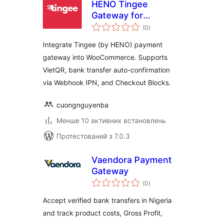
HENO Tingee
Gateway for
загальний
WooCommerce
(0
)
рейтинг
Integrate Tingee (by HENO) payment
gateway into WooCommerce. Supports
VietQR, bank transfer auto-confirmation
via Webhook IPN, and Checkout Blocks.
cuongnguyenba
Менше 10 активних встановлень
Протестований з 7.0.3
Vaendora Payment
Gateway
загальний
(0
)
рейтинг
Accept verified bank transfers in Nigeria
and track product costs, Gross Profit,