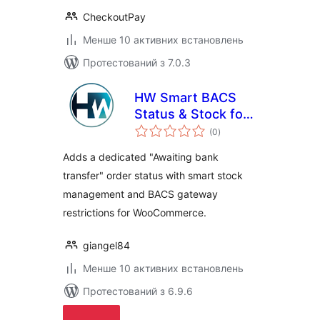
CheckoutPay
Менше 10 активних встановлень
Протестований з 7.0.3
HW Smart BACS
Status & Stock for
загальний
WooCommerce
(0
)
рейтинг
Adds a dedicated "Awaiting bank
transfer" order status with smart stock
management and BACS gateway
restrictions for WooCommerce.
giangel84
Менше 10 активних встановлень
Протестований з 6.9.6