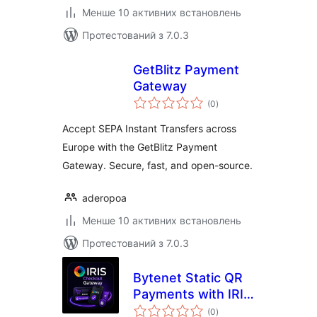
Менше 10 активних встановлень
Протестований з 7.0.3
GetBlitz Payment
Gateway
загальний
(0
)
рейтинг
Accept SEPA Instant Transfers across
Europe with the GetBlitz Payment
Gateway. Secure, fast, and open-source.
aderopoa
Менше 10 активних встановлень
Протестований з 7.0.3
Bytenet Static QR
Payments with IRIS
загальний
for WooCommerce
(0
)
рейтинг