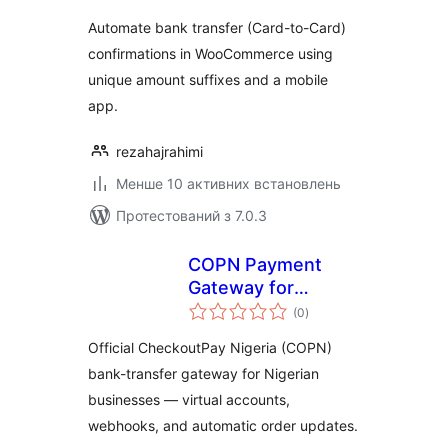
Shetab
Automate bank transfer (Card-to-Card)
confirmations in WooCommerce using
unique amount suffixes and a mobile
app.
rezahajrahimi
Менше 10 активних встановлень
Протестований з 7.0.3
COPN Payment
Gateway for
загальний
Nigerian
(0
)
рейтинг
Businesses
Official CheckoutPay Nigeria (COPN)
bank-transfer gateway for Nigerian
businesses — virtual accounts,
webhooks, and automatic order updates.