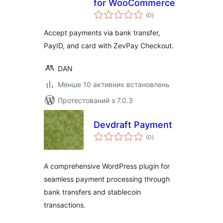
for WooCommerce
загальний
(0
)
рейтинг
Accept payments via bank transfer,
PayID, and card with ZevPay Checkout.
DAN
Менше 10 активних встановлень
Протестований з 7.0.3
Devdraft Payment
загальний
(0
)
рейтинг
A comprehensive WordPress plugin for
seamless payment processing through
bank transfers and stablecoin
transactions.