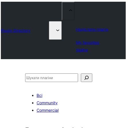
Надіслати плагін
Plugin Directory
My favorites
Увійти
Пошук
Всі
Community
Commercial