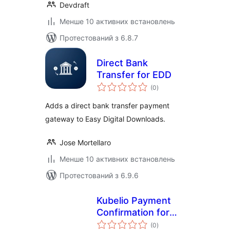
Devdraft
Менше 10 активних встановлень
Протестований з 6.8.7
Direct Bank
Transfer for EDD
загальний
(0
)
рейтинг
Adds a direct bank transfer payment
gateway to Easy Digital Downloads.
Jose Mortellaro
Менше 10 активних встановлень
Протестований з 6.9.6
Kubelio Payment
Confirmation for
загальний
WooCommerce
(0
)
рейтинг