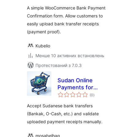
A simple WooCommerce Bank Payment
Confirmation form. Allow customers to
easily upload bank transfer receipts
(payment proof).
Kubelio
Менше 10 активних встановлень
Протестований з 7.0.3
Sudan Online
Payments for
загальний
WooCommerce
(0
)
рейтинг
Accept Sudanese bank transfers
(Bankak, O-Cash, etc.) and validate
uploaded payment receipts manually.
mosabelhag