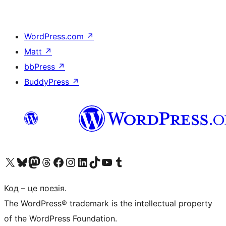
WordPress.com
↗
Matt
↗
bbPress
↗
BuddyPress
↗
Visit our X (formerly Twitter) account
Visit our Bluesky account
Завітайте до нашої стрічки в Mastodon
Visit our Threads account
Завітайте на нашу сторінку в Facebook
Visit our Instagram account
Visit our LinkedIn account
Visit our TikTok account
Visit our YouTube channel
Visit our Tumblr account
Код – це поезія.
The WordPress® trademark is the intellectual property
of the WordPress Foundation.