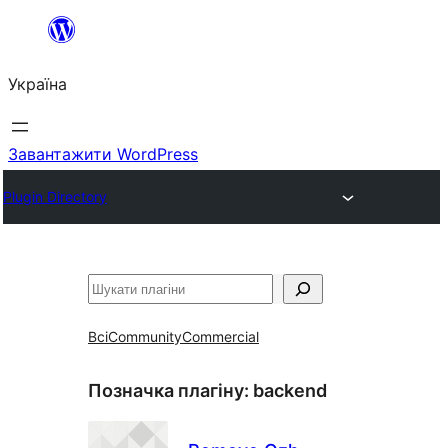
Перейти
до
Україна
вмісту
Завантажити WordPress
Plugin Directory
Пошук
Всі
Community
Commercial
Позначка плагіну:
backend