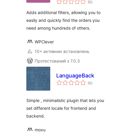
WooCommerce
(0
)
рейтинг
Adds additional filters, allowing you to
easily and quickly find the orders you
need among hundreds of others.
WPClever
10+ активних встановлень
Протестований з 7.0.3
LanguageBack
загальний
(0
)
рейтинг
Simple , minimalistic plugin that lets you
set different locale for frontend and
backend.
moxu