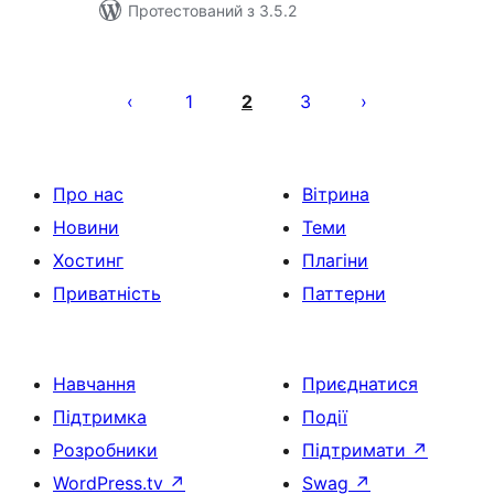
Протестований з 3.5.2
Пагінація
записів
1
2
3
Про нас
Вітрина
Новини
Теми
Хостинг
Плагіни
Приватність
Паттерни
Навчання
Приєднатися
Підтримка
Події
Розробники
Підтримати
↗
WordPress.tv
↗
Swag
↗