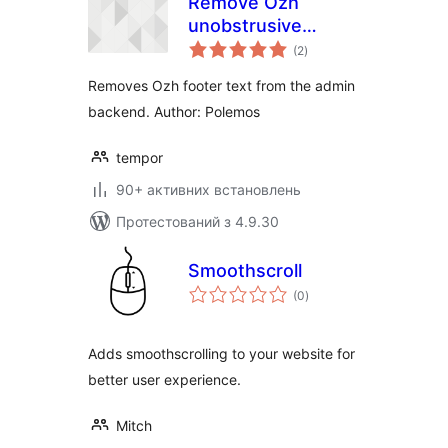
Remove Ozh
unobstrusive
загальний
credits in footer
(2
)
рейтинг
Removes Ozh footer text from the admin
backend. Author: Polemos
tempor
90+ активних встановлень
Протестований з 4.9.30
Smoothscroll
загальний
(0
)
рейтинг
Adds smoothscrolling to your website for
better user experience.
Mitch