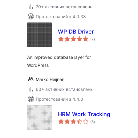
70+ активних встановлень
Протестований з 4.0.38
WP DB Driver
загальний
(7
)
рейтинг
An improved database layer for
WordPress
Marko Heijnen
60+ активних встановлень
Протестований з 4.4.0
HRM Work Tracking
загальний
(5
)
рейтинг