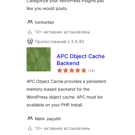
Categorize your WordPress Plugins just
like you would posts.
tormorten
10+ активних встановлень
Протестований з 3.9.40
APC Object Cache
Backend
загальний
(14
)
рейтинг
APC Object Cache provides a persistent
memory-based backend for the
WordPress object cache. APC must be
available on your PHP install.
Mark Jaquith
10+ активних встановлень