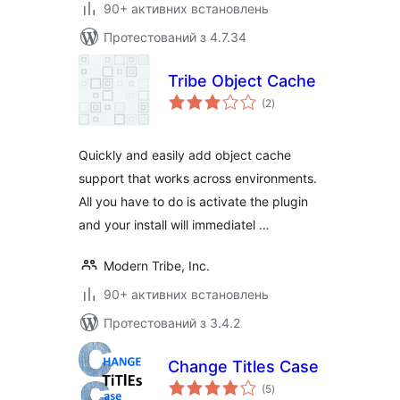
90+ активних встановлень
Протестований з 4.7.34
Tribe Object Cache
загальний
(2
)
рейтинг
Quickly and easily add object cache
support that works across environments.
All you have to do is activate the plugin
and your install will immediatel …
Modern Tribe, Inc.
90+ активних встановлень
Протестований з 3.4.2
Change Titles Case
загальний
(5
)
рейтинг