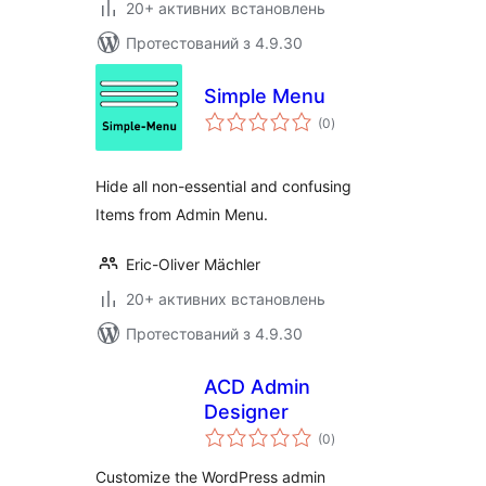
20+ активних встановлень
Протестований з 4.9.30
Simple Menu
загальний
(0
)
рейтинг
Hide all non-essential and confusing
Items from Admin Menu.
Eric-Oliver Mächler
20+ активних встановлень
Протестований з 4.9.30
ACD Admin
Designer
загальний
(0
)
рейтинг
Customize the WordPress admin