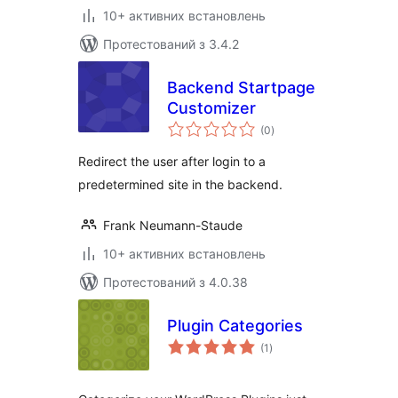
10+ активних встановлень
Протестований з 3.4.2
Backend Startpage
Customizer
загальний
(0
)
рейтинг
Redirect the user after login to a
predetermined site in the backend.
Frank Neumann-Staude
10+ активних встановлень
Протестований з 4.0.38
Plugin Categories
загальний
(1
)
рейтинг