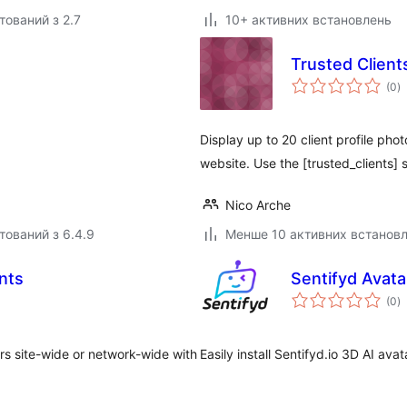
тований з 2.7
10+ активних встановлень
Trusted Client
з
(0
)
р
Display up to 20 client profile ph
website. Use the [trusted_clients]
Nico Arche
тований з 6.4.9
Менше 10 активних встанов
nts
Sentifyd Avata
з
(0
)
р
s site-wide or network-wide with
Easily install Sentifyd.io 3D AI ava