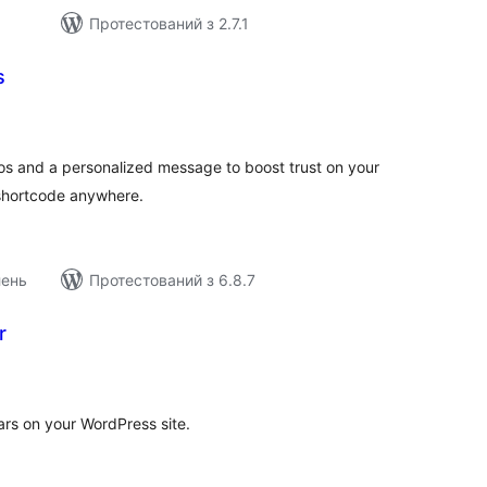
Протестований з 2.7.1
s
агальний
ейтинг
otos and a personalized message to boost trust on your
 shortcode anywhere.
лень
Протестований з 6.8.7
r
агальний
ейтинг
tars on your WordPress site.