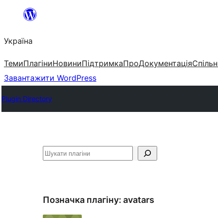
Перейти
до
Україна
вмісту
Теми
Плагіни
Новини
Підтримка
Про
Документація
Спільн
Завантажити WordPress
Plugin Directory
Пошук
Позначка плагіну:
avatars