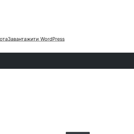
ота
Завантажити WordPress