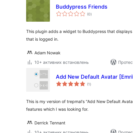
Buddypress Friends
загальний
(0
)
рейтинг
This plugin adds a widget to Buddypress that displays t
that is logged in.
Adam Nowak
10+ активних встановлень
Протес
Add New Default Avatar [Emrik
загальний
(1
)
рейтинг
This is my version of trepmal's "Add New Default Avatar
features which I was looking for.
Derrick Tennant
10+ активних встановлень
Протес