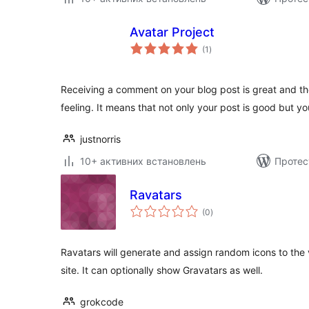
Avatar Project
загальний
(1
)
рейтинг
Receiving a comment on your blog post is great and t
feeling. It means that not only your post is good but yo
justnorris
10+ активних встановлень
Протес
Ravatars
загальний
(0
)
рейтинг
Ravatars will generate and assign random icons to the 
site. It can optionally show Gravatars as well.
grokcode