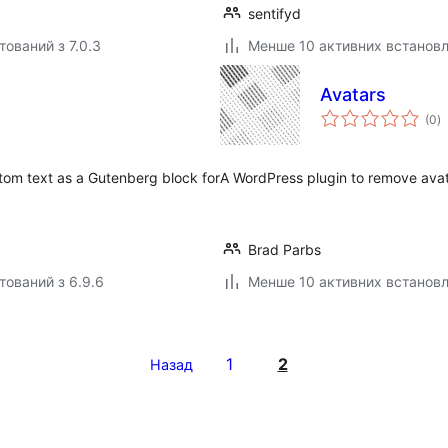
sentifyd
тований з 7.0.3
Менше 10 активних встанов
Avatars
з
(0
)
р
stom text as a Gutenberg block for
A WordPress plugin to remove avat
Brad Parbs
тований з 6.9.6
Менше 10 активних встанов
1
2
Назад