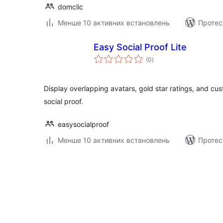
domclic
Менше 10 активних встановлень
Протес
Easy Social Proof Lite
загальний
(0
)
рейтинг
Display overlapping avatars, gold star ratings, and cu
social proof.
easysocialproof
Менше 10 активних встановлень
Протес
Пагінація
записів