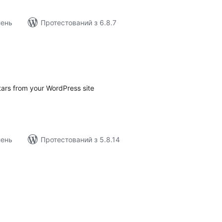
лень
Протестований з 6.8.7
агальний
ейтинг
ars from your WordPress site
лень
Протестований з 5.8.14