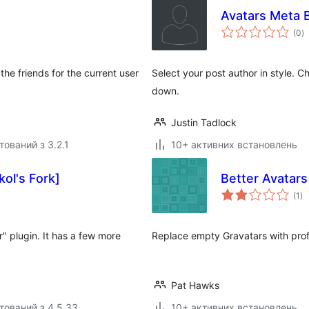
Avatars Meta 
з
(0
)
р
he friends for the current user
Select your post author in style. C
down.
Justin Tadlock
тований з 3.2.1
10+ активних встановлень
ol's Fork]
Better Avatars
за
(1
)
ре
" plugin. It has a few more
Replace empty Gravatars with prof
Pat Hawks
тований з 4.5.33
10+ активних встановлень