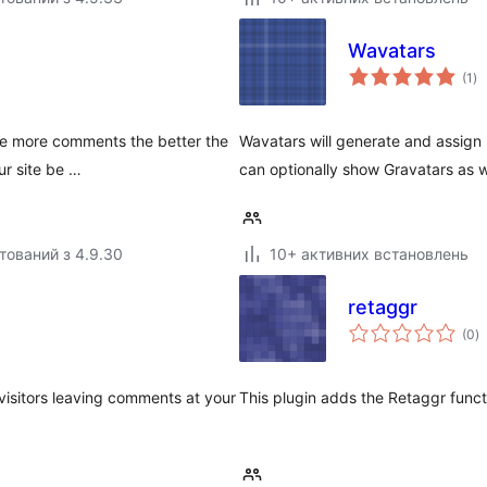
Wavatars
за
(1
)
ре
he more comments the better the
Wavatars will generate and assign i
ur site be …
can optionally show Gravatars as w
тований з 4.9.30
10+ активних встановлень
retaggr
з
(0
)
р
visitors leaving comments at your
This plugin adds the Retaggr functi