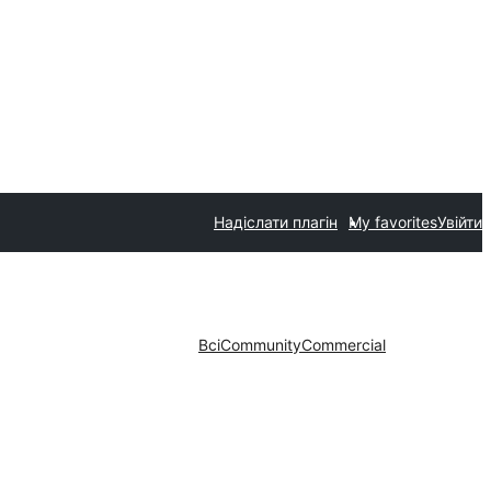
Надіслати плагін
My favorites
Увійти
Всі
Community
Commercial