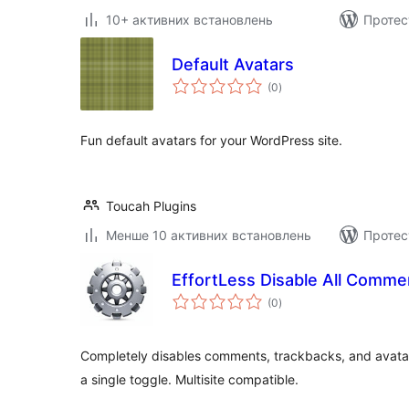
10+ активних встановлень
Протес
Default Avatars
загальний
(0
)
рейтинг
Fun default avatars for your WordPress site.
Toucah Plugins
Менше 10 активних встановлень
Протес
EffortLess Disable All Comme
загальний
(0
)
рейтинг
Completely disables comments, trackbacks, and avatar
a single toggle. Multisite compatible.