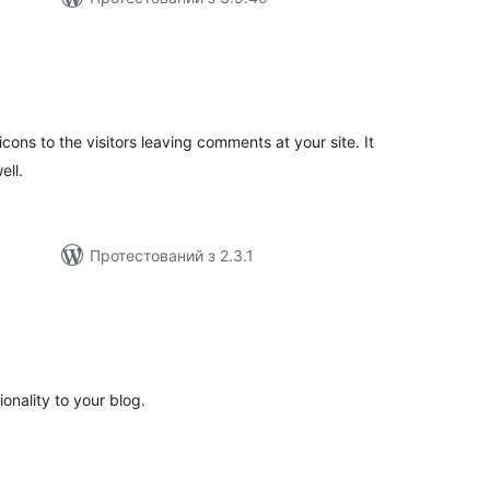
гальний
йтинг
cons to the visitors leaving comments at your site. It
ell.
Протестований з 2.3.1
агальний
ейтинг
onality to your blog.