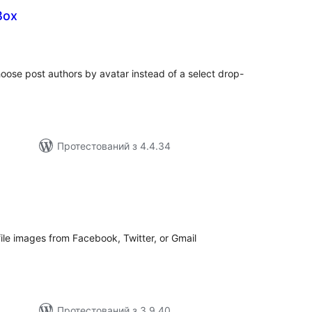
Box
агальний
ейтинг
hoose post authors by avatar instead of a select drop-
Протестований з 4.4.34
гальний
йтинг
ile images from Facebook, Twitter, or Gmail
Протестований з 3.9.40