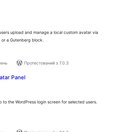
агальний
ейтинг
 users upload and manage a local custom avatar via
t, or a Gutenberg block.
лень
Протестований з 7.0.3
atar Panel
агальний
ейтинг
p to the WordPress login screen for selected users.