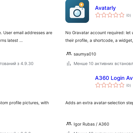
Avatarly
з
(0
)
р
e. User email addresses are
No Gravatar account required: let
rns latest …
their profile, a shortcode, a widge
saumya010
тований з 4.9.30
Менше 10 активних встанов
A360 Login Av
з
(0
)
р
tom profile pictures, with
Adds an extra avatar-selection ste
Igor Rubas / A360