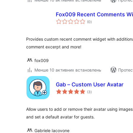
Fox009 Recent Comments Wi
загальний
(0
)
рейтинг
Provides custom recent comment widget with additional
comment excerpt and more!
fox009
Менше 10 активних встановлень
Протес
Gab – Custom User Avatar
загальний
(3
)
рейтинг
Allow users to add or remove their avatar using image
and set a default avatar for guests.
Gabriele Iacovone