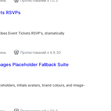
лень
Протестований з 7.0.3
ets RSVPs
агальний
ейтинг
ibes Event Tickets RSVP's, dramatically
лень
Протестований з 4.9.30
ages Placeholder Fallback Suite
агальний
ейтинг
eholders, initials avatars, brand colours, and image-
лень
Протестований з 7.0.3