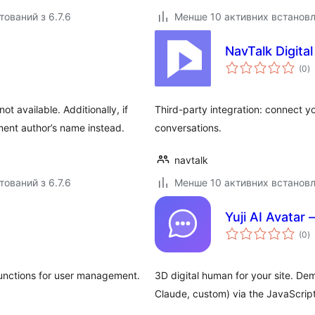
тований з 6.7.6
Менше 10 активних встанов
NavTalk Digita
з
(0
)
р
t available. Additionally, if
Third-party integration: connect yo
ment author’s name instead.
conversations.
navtalk
тований з 6.7.6
Менше 10 активних встанов
Yuji AI Avatar
з
(0
)
р
functions for user management.
3D digital human for your site. De
Claude, custom) via the JavaScrip