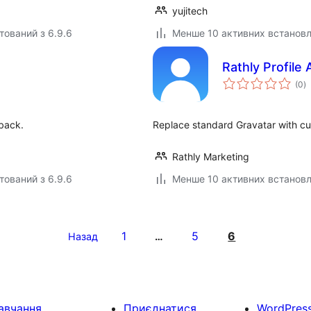
yujitech
тований з 6.9.6
Менше 10 активних встанов
Rathly Profile 
з
(0
)
р
lback.
Replace standard Gravatar with cu
Rathly Marketing
тований з 6.9.6
Менше 10 активних встанов
1
5
6
Назад
…
авчання
Приєднатися
WordPres