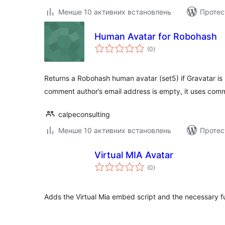
Менше 10 активних встановлень
Протес
Human Avatar for Robohash
загальний
(0
)
рейтинг
Returns a Robohash human avatar (set5) if Gravatar is no
comment author’s email address is empty, it uses com
calpeconsulting
Менше 10 активних встановлень
Протес
Virtual MIA Avatar
загальний
(0
)
рейтинг
Adds the Virtual Mia embed script and the necessary 