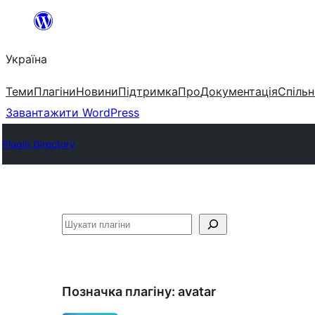
Перейти
до
Україна
вмісту
Теми
Плагіни
Новини
Підтримка
Про
Документація
Спільн
Завантажити WordPress
Plugin Directory
Пошук
Позначка плагіну:
avatar