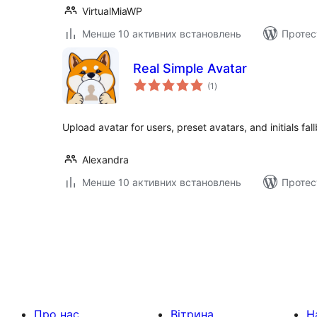
VirtualMiaWP
Менше 10 активних встановлень
Протес
Real Simple Avatar
загальний
(1
)
рейтинг
Upload avatar for users, preset avatars, and initials fal
Alexandra
Менше 10 активних встановлень
Протес
Пагінація
записів
Про нас
Вітрина
Н