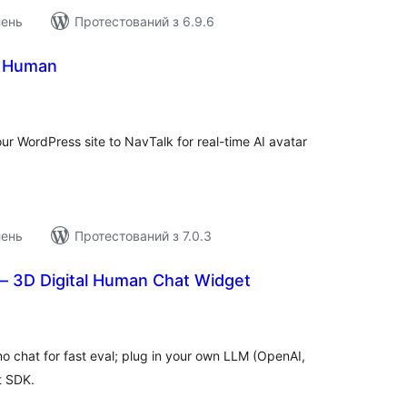
лень
Протестований з 6.9.6
l Human
агальний
ейтинг
ur WordPress site to NavTalk for real-time AI avatar
лень
Протестований з 7.0.3
 — 3D Digital Human Chat Widget
агальний
ейтинг
mo chat for fast eval; plug in your own LLM (OpenAI,
t SDK.