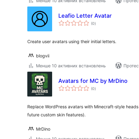
Менше 10 активних встановлень
Протес
Leafio Letter Avatar
загальний
(0
)
рейтинг
Create user avatars using their initial letters.
blogvii
Менше 10 активних встановлень
Протес
Avatars for MC by MrDino
загальний
(0
)
рейтинг
Replace WordPress avatars with Minecraft-style heads
future custom skin features).
MrDino
Менше 10 активних встановлень
Протес