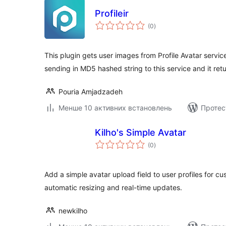
Profileir
загальний
(0
)
рейтинг
This plugin gets user images from Profile Avatar servic
sending in MD5 hashed string to this service and it retu
Pouria Amjadzadeh
Менше 10 активних встановлень
Протес
Kilho's Simple Avatar
загальний
(0
)
рейтинг
Add a simple avatar upload field to user profiles for cus
automatic resizing and real-time updates.
newkilho