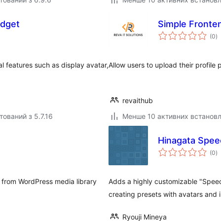
dget
Simple Fronte
з
(0
)
р
 features such as display avatar,
Allow users to upload their profile
revaithub
тований з 5.7.16
Менше 10 активних встанов
Hinagata Spee
з
(0
)
р
s from WordPress media library
Adds a highly customizable "Speech
creating presets with avatars and 
Ryouji Mineya