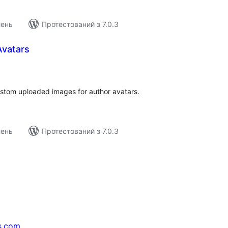
лень
Протестований з 7.0.3
Avatars
агальний
ейтинг
stom uploaded images for author avatars.
лень
Протестований з 7.0.3
s.com