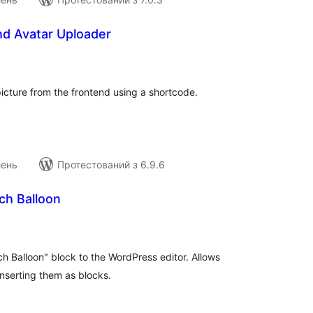
nd Avatar Uploader
агальний
ейтинг
 picture from the frontend using a shortcode.
лень
Протестований з 6.9.6
ch Balloon
агальний
ейтинг
 Balloon" block to the WordPress editor. Allows
inserting them as blocks.