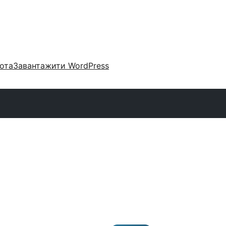
ота
Завантажити WordPress