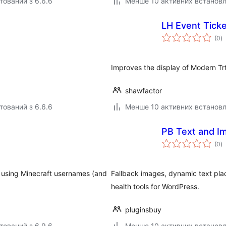
тований з 6.6.6
Менше 10 активних встанов
LH Event Tick
з
(0
)
р
Improves the display of Modern Trt
shawfactor
тований з 6.6.6
Менше 10 активних встанов
PB Text and Im
з
(0
)
р
 using Minecraft usernames (and
Fallback images, dynamic text plac
health tools for WordPress.
pluginsbuy
тований з 6.9.6
Менше 10 активних встанов