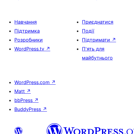
Навчання
Приєднатися
Підтримка
Події
Розробники
Підтримати
↗
WordPress.tv
↗
П'ять для
майбутнього
WordPress.com
↗
Matt
↗
bbPress
↗
BuddyPress
↗