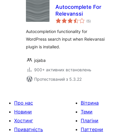
Autocomplete For
Relevanssi
загальний
(5
)
рейтинг
Autocompletion functionality for
WordPress search input when Relevanssi
plugin is installed.
jojaba
900+ активних встановлень
Протестований з 5.3.22
Про нас
Вітрина
Новини
Теми
Хостинг
Плагіни
Приватність
Паттерни