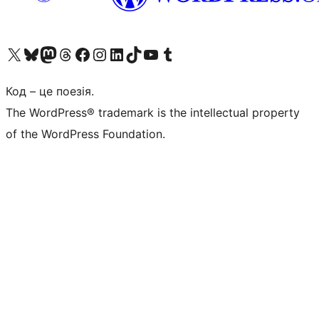
Visit our X (formerly Twitter) account
Visit our Bluesky account
Завітайте до нашої стрічки в Mastodon
Visit our Threads account
Завітайте на нашу сторінку в Facebook
Visit our Instagram account
Visit our LinkedIn account
Visit our TikTok account
Visit our YouTube channel
Visit our Tumblr account
Код – це поезія.
The WordPress® trademark is the intellectual property
of the WordPress Foundation.