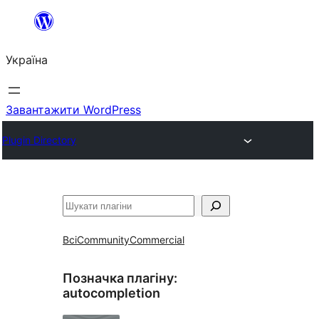
Перейти
до
Україна
вмісту
Завантажити WordPress
Plugin Directory
Пошук
Всі
Community
Commercial
Позначка плагіну:
autocompletion