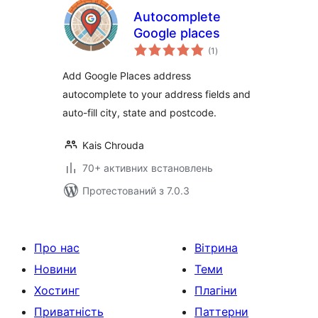
Autocomplete
Google places
загальний
(1
)
рейтинг
Add Google Places address
autocomplete to your address fields and
auto-fill city, state and postcode.
Kais Chrouda
70+ активних встановлень
Протестований з 7.0.3
Про нас
Вітрина
Новини
Теми
Хостинг
Плагіни
Приватність
Паттерни