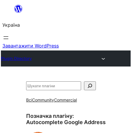
Перейти
до
Україна
вмісту
Завантажити WordPress
Plugin Directory
Пошук
Всі
Community
Commercial
Позначка плагіну:
Autocomplete Google Address