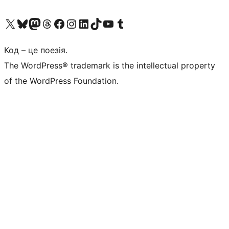
Visit our X (formerly Twitter) account
Visit our Bluesky account
Завітайте до нашої стрічки в Mastodon
Visit our Threads account
Завітайте на нашу сторінку в Facebook
Visit our Instagram account
Visit our LinkedIn account
Visit our TikTok account
Visit our YouTube channel
Visit our Tumblr account
Код – це поезія.
The WordPress® trademark is the intellectual property
of the WordPress Foundation.