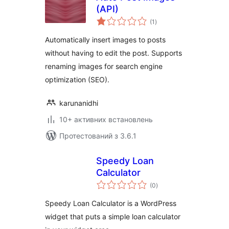
(API)
загальний
(1
)
рейтинг
Automatically insert images to posts
without having to edit the post. Supports
renaming images for search engine
optimization (SEO).
karunanidhi
10+ активних встановлень
Протестований з 3.6.1
Speedy Loan
Calculator
загальний
(0
)
рейтинг
Speedy Loan Calculator is a WordPress
widget that puts a simple loan calculator