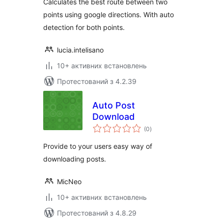
Calculates the best route between two
points using google directions. With auto
detection for both points.
lucia.intelisano
10+ активних встановлень
Протестований з 4.2.39
Auto Post
Download
загальний
(0
)
рейтинг
Provide to your users easy way of
downloading posts.
MicNeo
10+ активних встановлень
Протестований з 4.8.29