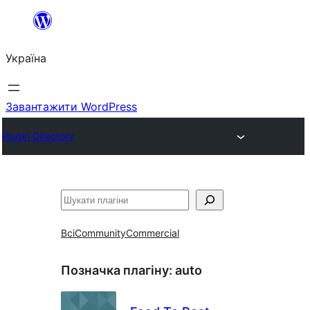
Перейти
до
Україна
вмісту
Завантажити WordPress
Plugin Directory
Пошук
Всі
Community
Commercial
Позначка плагіну:
auto