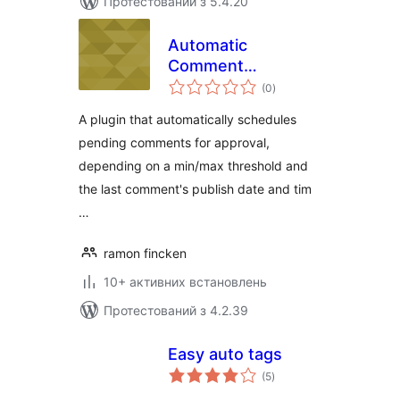
Протестований з 5.4.20
Automatic
Comment
загальний
Scheduler
(0
)
рейтинг
A plugin that automatically schedules
pending comments for approval,
depending on a min/max threshold and
the last comment's publish date and tim
…
ramon fincken
10+ активних встановлень
Протестований з 4.2.39
Easy auto tags
загальний
(5
)
рейтинг