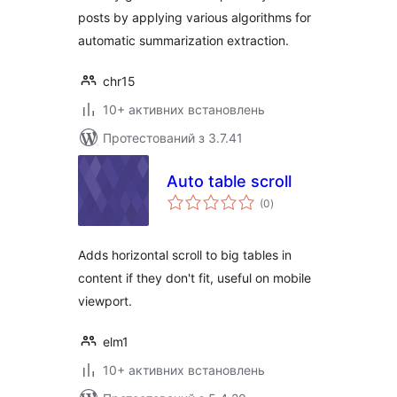
posts by applying various algorithms for
automatic summarization extraction.
chr15
10+ активних встановлень
Протестований з 3.7.41
Auto table scroll
загальний
(0
)
рейтинг
Adds horizontal scroll to big tables in
content if they don't fit, useful on mobile
viewport.
elm1
10+ активних встановлень