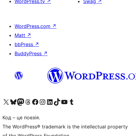
WordPress.tv
↗
Swag
↗
WordPress.com
↗
Matt
↗
bbPress
↗
BuddyPress
↗
Visit our X (formerly Twitter) account
Visit our Bluesky account
Завітайте до нашої стрічки в Mastodon
Visit our Threads account
Завітайте на нашу сторінку в Facebook
Visit our Instagram account
Visit our LinkedIn account
Visit our TikTok account
Visit our YouTube channel
Visit our Tumblr account
Код – це поезія.
The WordPress® trademark is the intellectual property
of the WordPress Foundation.