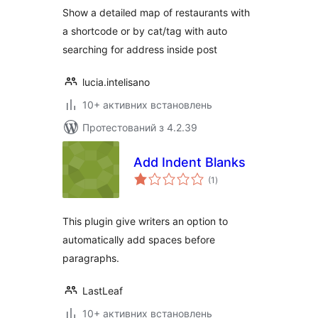
Show a detailed map of restaurants with
a shortcode or by cat/tag with auto
searching for address inside post
lucia.intelisano
10+ активних встановлень
Протестований з 4.2.39
Add Indent Blanks
загальний
(1
)
рейтинг
This plugin give writers an option to
automatically add spaces before
paragraphs.
LastLeaf
10+ активних встановлень