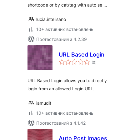
shortcode or by cat/tag with auto se …
lucia.intelisano
10+ активних встановлень
Протестований з 4.2.39
URL Based Login
загальний
(0
)
рейтинг
URL Based Login allows you to directly
login from an allowed Login URL.
iamudit
10+ активних встановлень
Протестований з 4.1.42
Auto Post Images