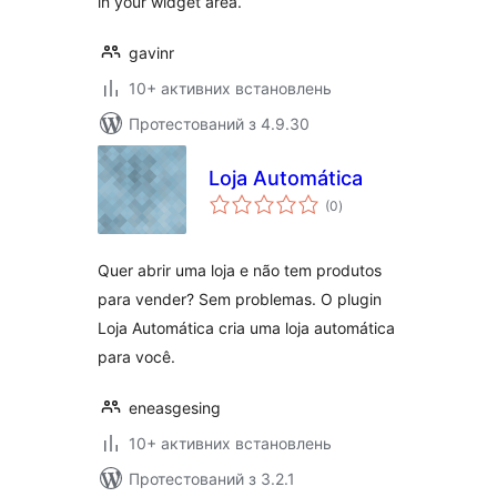
in your widget area.
gavinr
10+ активних встановлень
Протестований з 4.9.30
Loja Automática
загальний
(0
)
рейтинг
Quer abrir uma loja e não tem produtos
para vender? Sem problemas. O plugin
Loja Automática cria uma loja automática
para você.
eneasgesing
10+ активних встановлень
Протестований з 3.2.1