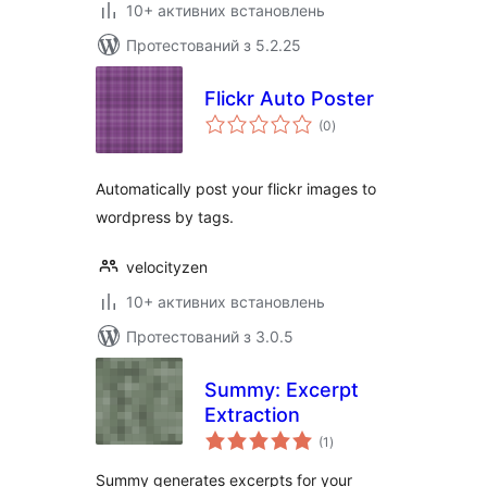
10+ активних встановлень
Протестований з 5.2.25
Flickr Auto Poster
загальний
(0
)
рейтинг
Automatically post your flickr images to
wordpress by tags.
velocityzen
10+ активних встановлень
Протестований з 3.0.5
Summy: Excerpt
Extraction
загальний
(1
)
рейтинг
Summy generates excerpts for your