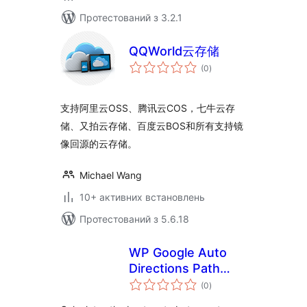
Протестований з 3.2.1
QQWorld云存储
загальний
(0
)
рейтинг
支持阿里云OSS、腾讯云COS，七牛云存
储、又拍云存储、百度云BOS和所有支持镜
像回源的云存储。
Michael Wang
10+ активних встановлень
Протестований з 5.6.18
WP Google Auto
Directions Path
загальний
Finder
(0
)
рейтинг