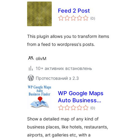
Feed 2 Post
загальний
(0
)
рейтинг
This plugin allows you to transform items
from a feed to wordpress's posts.
olivM
10+ активних встановлень
Протестований з 2.3
WP Google Maps
Auto Business
загальний
Place Finder
(0
)
рейтинг
Show a detailed map of any kind of
business places, like hotels, restaurants,
airports, art galleries etc, with a