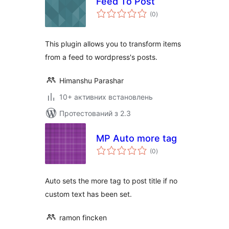
Feed To Post
загальний
(0
)
рейтинг
This plugin allows you to transform items
from a feed to wordpress's posts.
Himanshu Parashar
10+ активних встановлень
Протестований з 2.3
MP Auto more tag
загальний
(0
)
рейтинг
Auto sets the more tag to post title if no
custom text has been set.
ramon fincken