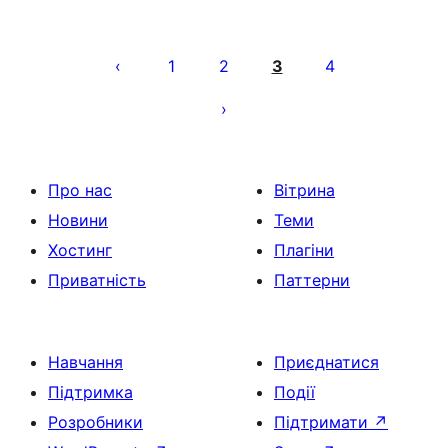
Пагінація
записів
1
2
3
4
Про нас
Вітрина
Новини
Теми
Хостинг
Плагіни
Приватність
Паттерни
Навчання
Приєднатися
Підтримка
Події
Розробники
Підтримати
↗