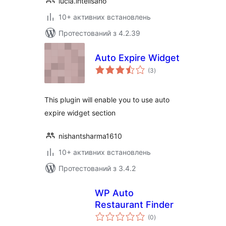
lucia.intelisano
10+ активних встановлень
Протестований з 4.2.39
Auto Expire Widget
загальний
(3
)
рейтинг
This plugin will enable you to use auto
expire widget section
nishantsharma1610
10+ активних встановлень
Протестований з 3.4.2
WP Auto
Restaurant Finder
загальний
(0
)
рейтинг