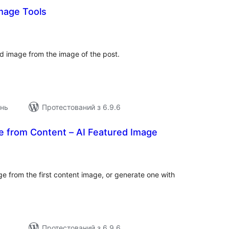
mage Tools
агальний
ейтинг
d image from the image of the post.
ень
Протестований з 6.9.6
e from Content – AI Featured Image
агальний
ейтинг
ge from the first content image, or generate one with
Протестований з 6.9.6