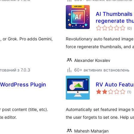
AI Thumbnails 
regenerate th
з
(0
)
р
, or Grok. Pro adds Gemini,
Revolutionary auto featured image g
force regenerate thumbnails, and
Alexander Kovalev
тований з 7.0.3
60+ активних встановлень
 WordPress Plugin
RV Auto Featu
за
(1
)
ре
ost content (title, etc).
Automatically set featured image t
e editor.
the user forgets to set one. Help u
Mahesh Maharjan