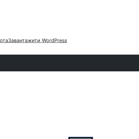
ота
Завантажити WordPress