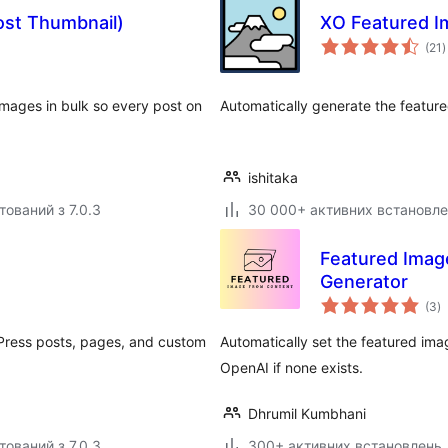
ost Thumbnail)
XO Featured I
з
(21
)
р
mages in bulk so every post on
Automatically generate the feature
ishitaka
тований з 7.0.3
30 000+ активних встановл
e
Featured Imag
Generator
з
(3
)
р
dPress posts, pages, and custom
Automatically set the featured ima
OpenAI if none exists.
Dhrumil Kumbhani
тований з 7.0.3
300+ активних встановлень