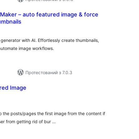
Maker – auto featured image & force
umbnails
агальний
ейтинг
enerator with AI. Effortlessly create thumbnails,
 automate image workflows.
Протестований з 7.0.3
red Image
гальний
йтинг
o the posts/pages the first image from the content if
ser from getting rid of bur …