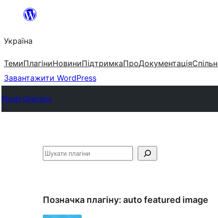
Перейти
до
Україна
вмісту
Теми
Плагіни
Новини
Підтримка
Про
Документація
Спільн
Завантажити WordPress
Plugin Directory
Пошук
Позначка плагіну:
auto featured image