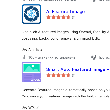
AI Featured image
загальний
(1
)
рейтинг
One-click AI featured images using OpenAI, Stability AI
upscaling, background removal & unlimited bulk.
Amr Issa
100+ активних встановлень
Протес
Smart Auto Featured Image –
загальний
(1
)
рейтинг
Generate Featured Images automatically based on your p
Customize your featured image with the built in templat
WPJoli