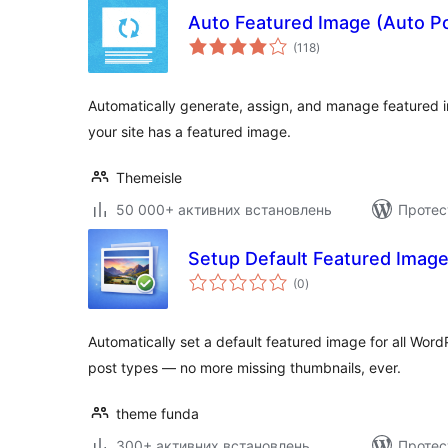
Auto Featured Image (Auto P
загальний
(118
)
рейтинг
Automatically generate, assign, and manage featured i
your site has a featured image.
Themeisle
50 000+ активних встановлень
Протес
Setup Default Featured Imag
загальний
(0
)
рейтинг
Automatically set a default featured image for all Wor
post types — no more missing thumbnails, ever.
theme funda
300+ активних встановлень
Протес