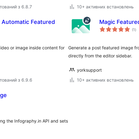
тований з 6.8.7
10+ активних встановлень
: Automatic Featured
Magic Feature
за
(1
)
ре
ideo or image inside content for
Generate a post featured image fro
directly from the editor sidebar.
yorksupport
тований з 6.9.6
10+ активних встановлень
age
ing the Infography.in API and sets