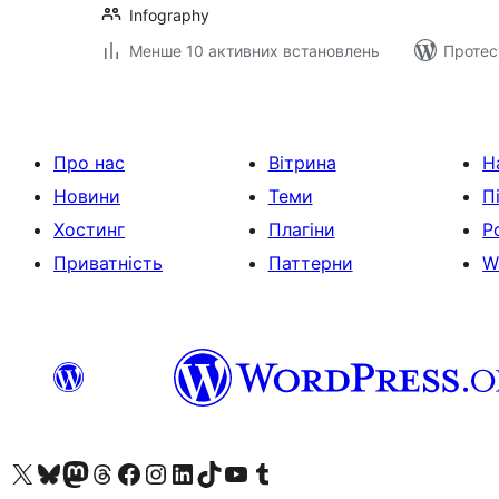
Infography
Менше 10 активних встановлень
Протес
Про нас
Вітрина
Н
Новини
Теми
П
Хостинг
Плагіни
Р
Приватність
Паттерни
W
Visit our X (formerly Twitter) account
Visit our Bluesky account
Завітайте до нашої стрічки в Mastodon
Visit our Threads account
Завітайте на нашу сторінку в Facebook
Visit our Instagram account
Visit our LinkedIn account
Visit our TikTok account
Visit our YouTube channel
Visit our Tumblr account