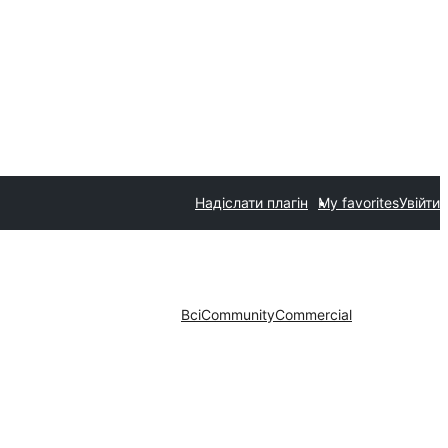
Надіслати плагін
My favorites
Увійти
Всі
Community
Commercial