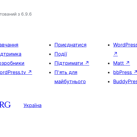
тований з 6.9.6
авчання
Приєднатися
WordPres
ідтримка
Події
↗
озробники
Підтримати
↗
Matt
↗
ordPress.tv
↗
П'ять для
bbPress
майбутнього
BuddyPre
Україна