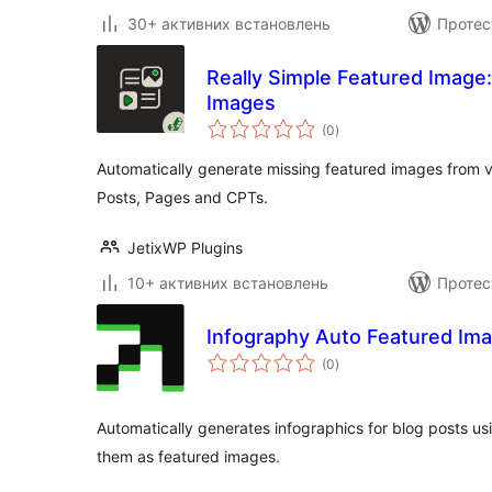
30+ активних встановлень
Протес
Really Simple Featured Image
Images
загальний
(0
)
рейтинг
Automatically generate missing featured images from v
Posts, Pages and CPTs.
JetixWP Plugins
10+ активних встановлень
Протес
Infography Auto Featured Im
загальний
(0
)
рейтинг
Automatically generates infographics for blog posts us
them as featured images.