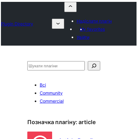
Надіслати плагін
Plugin Directory
My favorites
Увійти
Пошук
Всі
Community
Commercial
Позначка плагіну:
article