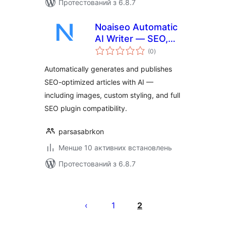
Протестований з 6.8.7
Noaiseo Automatic
AI Writer — SEO,
загальний
Styling & Images
(0
)
рейтинг
Automatically generates and publishes
SEO-optimized articles with AI —
including images, custom styling, and full
SEO plugin compatibility.
parsasabrkon
Менше 10 активних встановлень
Протестований з 6.8.7
Пагінація
записів
1
2