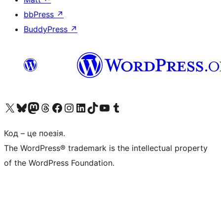
bbPress
↗
BuddyPress
↗
Visit our X (formerly Twitter) account
Visit our Bluesky account
Завітайте до нашої стрічки в Mastodon
Visit our Threads account
Завітайте на нашу сторінку в Facebook
Visit our Instagram account
Visit our LinkedIn account
Visit our TikTok account
Visit our YouTube channel
Visit our Tumblr account
Код – це поезія.
The WordPress® trademark is the intellectual property
of the WordPress Foundation.