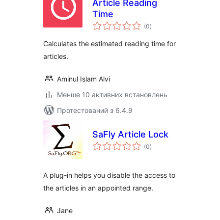
Article Reading
Time
загальний
(0
)
рейтинг
Calculates the estimated reading time for
articles.
Aminul Islam Alvi
Менше 10 активних встановлень
Протестований з 6.4.9
SaFly Article Lock
загальний
(0
)
рейтинг
A plug-in helps you disable the access to
the articles in an appointed range.
Jane