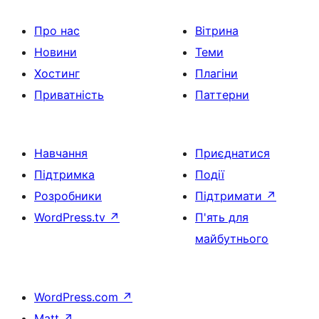
Про нас
Вітрина
Новини
Теми
Хостинг
Плагіни
Приватність
Паттерни
Навчання
Приєднатися
Підтримка
Події
Розробники
Підтримати
↗
WordPress.tv
↗
П'ять для
майбутнього
WordPress.com
↗
Matt
↗