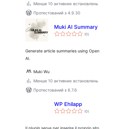
Менше 10 активних встановлень
Протестований з 4.9.30
Muki AI Summary
загальний
(0
)
рейтинг
Generate article summaries using Open
AI.
Muki Wu
Менше 10 активних встановлень
Протестований з 6.7.6
WP Ehilapp
загальний
(0
)
рейтинг
Il plugin serve per inserire il proprio sito