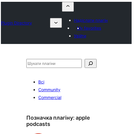
Надіслати плагін
Plugin Directory
My favorites
Увійти
Пошук
Всі
Community
Commercial
Позначка плагіну:
apple
podcasts