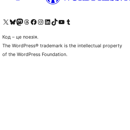
Visit our X (formerly Twitter) account
Visit our Bluesky account
Завітайте до нашої стрічки в Mastodon
Visit our Threads account
Завітайте на нашу сторінку в Facebook
Visit our Instagram account
Visit our LinkedIn account
Visit our TikTok account
Visit our YouTube channel
Visit our Tumblr account
Код – це поезія.
The WordPress® trademark is the intellectual property
of the WordPress Foundation.