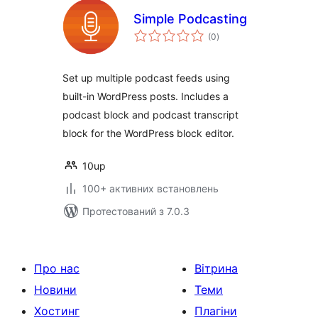
Simple Podcasting
загальний
(0
)
рейтинг
Set up multiple podcast feeds using
built-in WordPress posts. Includes a
podcast block and podcast transcript
block for the WordPress block editor.
10up
100+ активних встановлень
Протестований з 7.0.3
Про нас
Вітрина
Новини
Теми
Хостинг
Плагіни