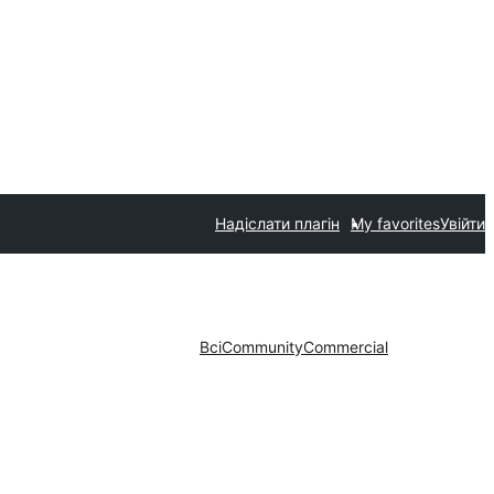
Надіслати плагін
My favorites
Увійти
Всі
Community
Commercial