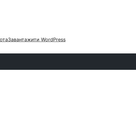
ота
Завантажити WordPress