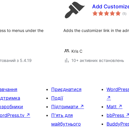
Add Customiz
за
(1
)
ре
cess to menus under the
Adds the customizer link in the a
Kris C
тований з 5.4.19
10+ активних встановлень
авчання
Приєднатися
WordPres
ідтримка
Події
↗
озробники
Підтримати
↗
Matt
↗
ordPress.tv
↗
П'ять для
bbPress
майбутнього
BuddyPre