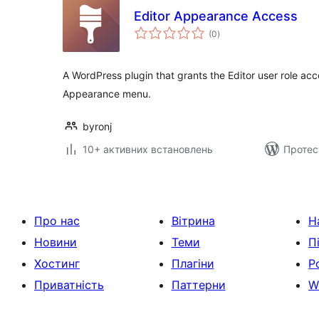
Editor Appearance Access
загальний
(0
)
рейтинг
A WordPress plugin that grants the Editor user role ac
Appearance menu.
byronj
10+ активних встановлень
Протес
Про нас
Вітрина
Н
Новини
Теми
П
Хостинг
Плагіни
Р
Приватність
Паттерни
W