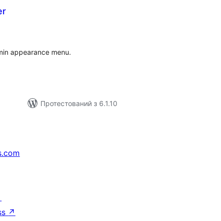
er
гальний
йтинг
dmin appearance menu.
Протестований з 6.1.10
s.com
↗
ss
↗