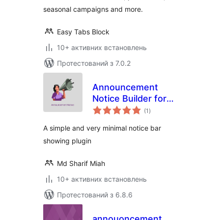
seasonal campaigns and more.
Easy Tabs Block
10+ активних встановлень
Протестований з 7.0.2
Announcement
Notice Builder for
загальний
Elementor –
(1
)
рейтинг
Enhance Your
A simple and very minimal notice bar
Visitor Engagement
showing plugin
Md Sharif Miah
10+ активних встановлень
Протестований з 6.8.6
annouoncement