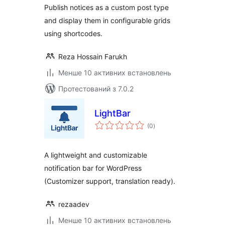
Publish notices as a custom post type
and display them in configurable grids
using shortcodes.
Reza Hossain Farukh
Менше 10 активних встановлень
Протестований з 7.0.2
LightBar
загальний
(0
)
рейтинг
A lightweight and customizable
notification bar for WordPress
(Customizer support, translation ready).
rezaadev
Менше 10 активних встановлень