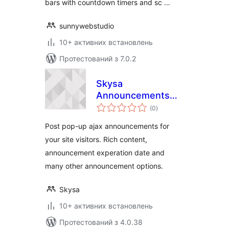
bars with countdown timers and sc …
sunnywebstudio
10+ активних встановлень
Протестований з 7.0.2
Skysa
Announcements
загальний
App
(0
)
рейтинг
Post pop-up ajax announcements for
your site visitors. Rich content,
announcement experation date and
many other announcement options.
Skysa
10+ активних встановлень
Протестований з 4.0.38