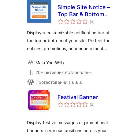
Simple Site Notice –
Top Bar & Bottom
загальний
Bar
(0
)
рейтинг
Display a customizable notification bar at
the top or bottom of your site. Perfect for
notices, promotions, or announcements.
MakeYourWeb
20+ активних встановлень
Протестований з 6.8.6
Festival Banner
загальний
(0
)
рейтинг
Display festive messages or promotional
banners in various positions across your