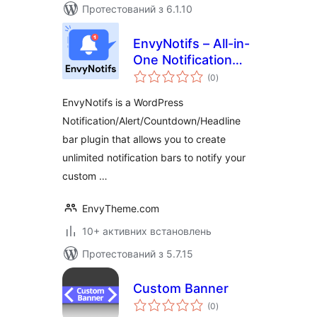
Протестований з 6.1.10
EnvyNotifs – All-in-
One Notification
загальний
Management
(0
)
рейтинг
EnvyNotifs is a WordPress
Notification/Alert/Countdown/Headline
bar plugin that allows you to create
unlimited notification bars to notify your
custom …
EnvyTheme.com
10+ активних встановлень
Протестований з 5.7.15
Custom Banner
загальний
(0
)
рейтинг