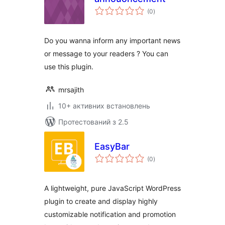
загальний
(0
)
рейтинг
Do you wanna inform any important news
or message to your readers ? You can
use this plugin.
mrsajith
10+ активних встановлень
Протестований з 2.5
EasyBar
загальний
(0
)
рейтинг
A lightweight, pure JavaScript WordPress
plugin to create and display highly
customizable notification and promotion