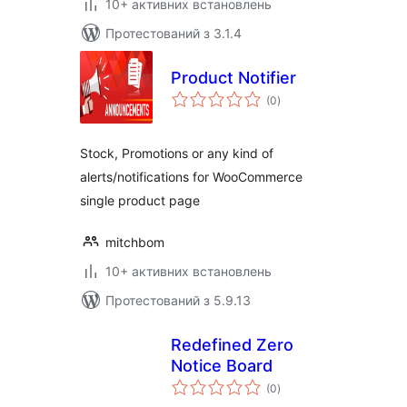
10+ активних встановлень
Протестований з 3.1.4
Product Notifier
загальний
(0
)
рейтинг
Stock, Promotions or any kind of
alerts/notifications for WooCommerce
single product page
mitchbom
10+ активних встановлень
Протестований з 5.9.13
Redefined Zero
Notice Board
загальний
(0
)
рейтинг