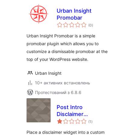
Urban Insight
Promobar
загальний
(0
)
рейтинг
Urban Insight Promobar is a simple
promobar plugin which allows you to
customize a dismissable promobar at the
top of your WordPress website.
Urban Insight
10+ активних встановлень
Протестований з 6.8.6
Post Intro
Disclaimer
загальний
Announcements
(1
)
рейтинг
Place a disclaimer widget into a custom