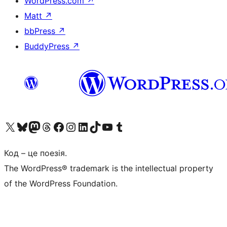
WordPress.com
↗
Matt
↗
bbPress
↗
BuddyPress
↗
Visit our X (formerly Twitter) account
Visit our Bluesky account
Завітайте до нашої стрічки в Mastodon
Visit our Threads account
Завітайте на нашу сторінку в Facebook
Visit our Instagram account
Visit our LinkedIn account
Visit our TikTok account
Visit our YouTube channel
Visit our Tumblr account
Код – це поезія.
The WordPress® trademark is the intellectual property
of the WordPress Foundation.