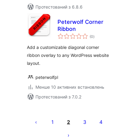
Протестований з 6.8.6
Peterwolf Corner
Ribbon
загальний
(0
)
рейтинг
Add a customizable diagonal corner
ribbon overlay to any WordPress website
layout.
peterwolfpl
Менше 10 активних встановлень
Протестований з 7.0.2
Пагінація
записів
1
2
3
4