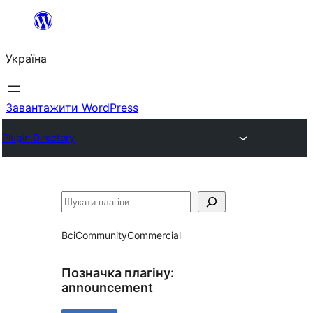
Перейти
до
Україна
вмісту
Завантажити WordPress
Plugin Directory
Пошук
Всі
Community
Commercial
Позначка плагіну:
announcement