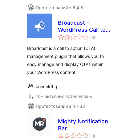
Протестований з 6.4.8
Broadcast –
WordPress Call to
загальний
Actions
(0
)
рейтинг
Broadcast is a call to action (CTA)
management plugin that allows you to
easy manage and display CTAs within
your WordPress content.
connekthq
10+ активних встановлень
Протестований з 4.7.33
Mighty Notification
Bar
загальний
(0
)
рейтинг