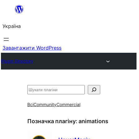
Перейти
до
Україна
вмісту
Завантажити WordPress
Plugin Directory
Пошук
Всі
Community
Commercial
Позначка плагіну:
animations