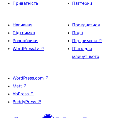
Приватність
Паттерни
Навчання
Приєднатися
Підтримка
Події
Розробники
Підтримати
↗
WordPress.tv
↗
П'ять для
майбутнього
WordPress.com
↗
Matt
↗
bbPress
↗
BuddyPress
↗