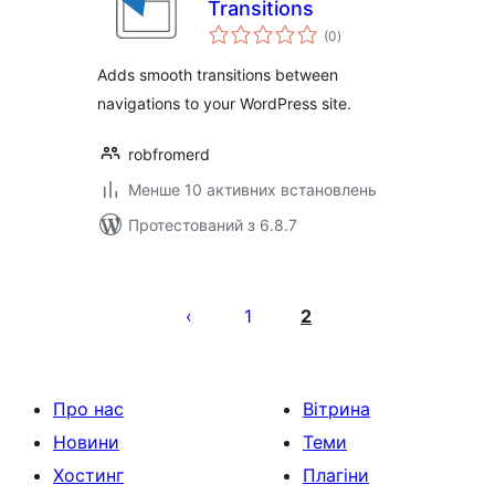
Transitions
загальний
(0
)
рейтинг
Adds smooth transitions between
navigations to your WordPress site.
robfromerd
Менше 10 активних встановлень
Протестований з 6.8.7
Пагінація
записів
1
2
Про нас
Вітрина
Новини
Теми
Хостинг
Плагіни