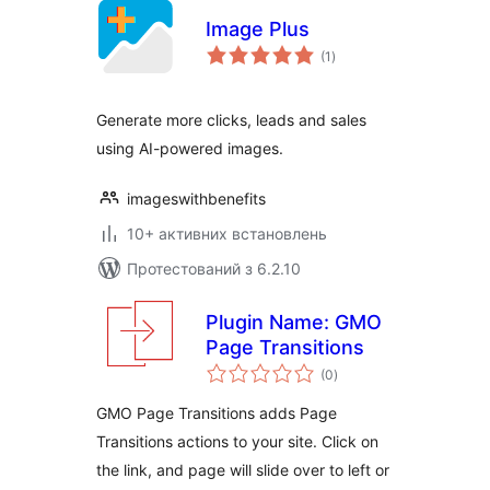
Image Plus
загальний
(1
)
рейтинг
Generate more clicks, leads and sales
using AI-powered images.
imageswithbenefits
10+ активних встановлень
Протестований з 6.2.10
Plugin Name: GMO
Page Transitions
загальний
(0
)
рейтинг
GMO Page Transitions adds Page
Transitions actions to your site. Click on
the link, and page will slide over to left or