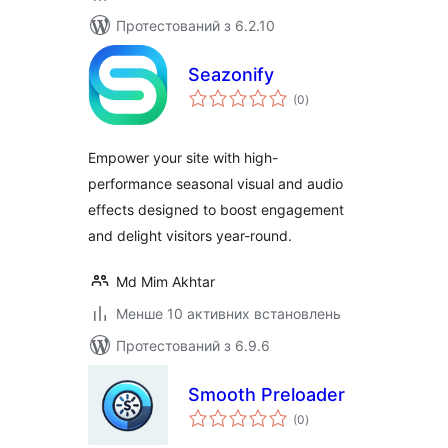
Протестований з 6.2.10
Seazonify
загальний
(0
)
рейтинг
Empower your site with high-
performance seasonal visual and audio
effects designed to boost engagement
and delight visitors year-round.
Md Mim Akhtar
Менше 10 активних встановлень
Протестований з 6.9.6
Smooth Preloader
загальний
(0
)
рейтинг