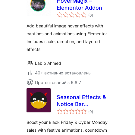
HoverMagix –
Elementor Addon
загальний
(0
)
рейтинг
Add beautiful image hover effects with
captions and animations using Elementor.
Includes scale, direction, and layered
effects.
Labib Ahmed
40+ активних встановлень
Протестований з 6.8.7
Seasonal Effects &
Notice Bar
загальний
(formerly
(0
)
рейтинг
Halloween
Boost your Black Friday & Cyber Monday
Animations)
sales with festive animations, countdown