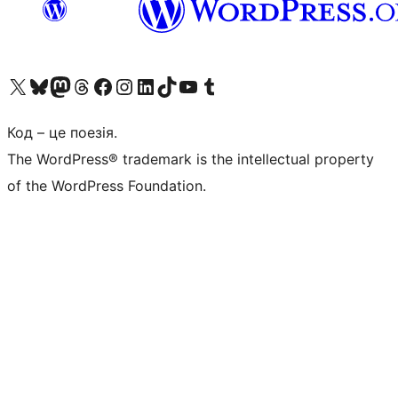
Visit our X (formerly Twitter) account
Visit our Bluesky account
Завітайте до нашої стрічки в Mastodon
Visit our Threads account
Завітайте на нашу сторінку в Facebook
Visit our Instagram account
Visit our LinkedIn account
Visit our TikTok account
Visit our YouTube channel
Visit our Tumblr account
Код – це поезія.
The WordPress® trademark is the intellectual property
of the WordPress Foundation.