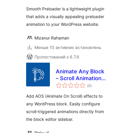
Smooth Preloader is a lightweight plugin
that adds a visually appealing preloader
animation to your WordPress website.
Mizanur Rahaman
Менше 10 активних встановлень
Протестований з 6.7.6
Animate Any Block
– Scroll Animations
загальний
& Motion Effects
(0
)
рейтинг
for Gutenberg
Add AOS (Animate On Scroll) effects to
any WordPress block. Easily configure
scroll-triggered animations directly from
the block editor sidebar.
Rinku Y