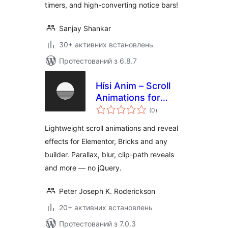
timers, and high-converting notice bars!
Sanjay Shankar
30+ активних встановлень
Протестований з 6.8.7
Hísi Anim – Scroll
Animations for
загальний
Elementor, Bricks &
(0
)
рейтинг
Gutenberg
Lightweight scroll animations and reveal
effects for Elementor, Bricks and any
builder. Parallax, blur, clip-path reveals
and more — no jQuery.
Peter Joseph K. Roderickson
20+ активних встановлень
Протестований з 7.0.3