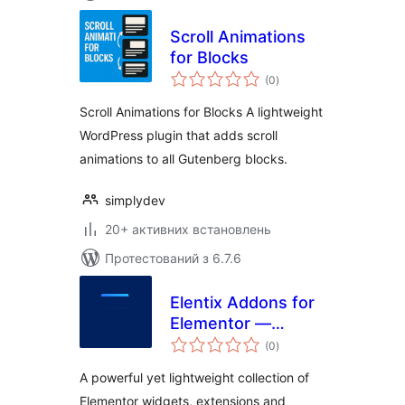
Scroll Animations
for Blocks
загальний
(0
)
рейтинг
Scroll Animations for Blocks A lightweight
WordPress plugin that adds scroll
animations to all Gutenberg blocks.
simplydev
20+ активних встановлень
Протестований з 6.7.6
Elentix Addons for
Elementor —
загальний
Widgets,
(0
)
рейтинг
Extensions &
A powerful yet lightweight collection of
Effects
Elementor widgets, extensions and