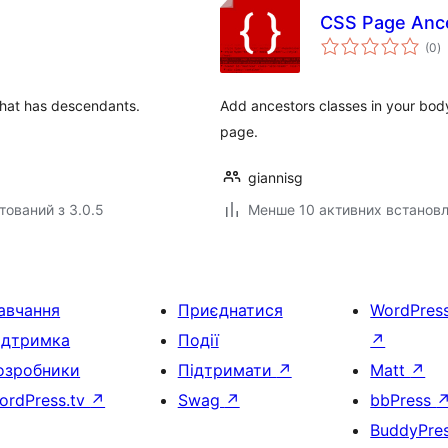
CSS Page Anc
з
(0
)
р
that has descendants.
Add ancestors classes in your body
page.
giannisg
тований з 3.0.5
Менше 10 активних встанов
авчання
Приєднатися
WordPres
ідтримка
Події
↗
озробники
Підтримати
↗
Matt
↗
ordPress.tv
↗
Swag
↗
bbPress
BuddyPre