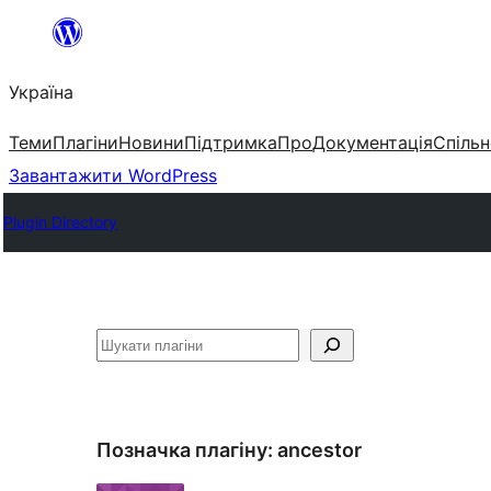
Перейти
до
Україна
вмісту
Теми
Плагіни
Новини
Підтримка
Про
Документація
Спільн
Завантажити WordPress
Plugin Directory
Пошук
Позначка плагіну:
ancestor