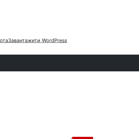
ота
Завантажити WordPress