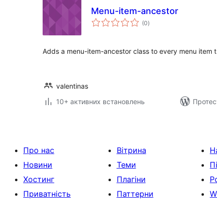
Menu-item-ancestor
загальний
(0
)
рейтинг
Adds a menu-item-ancestor class to every menu item 
valentinas
10+ активних встановлень
Протес
Про нас
Вітрина
Н
Новини
Теми
П
Хостинг
Плагіни
Р
Приватність
Паттерни
W