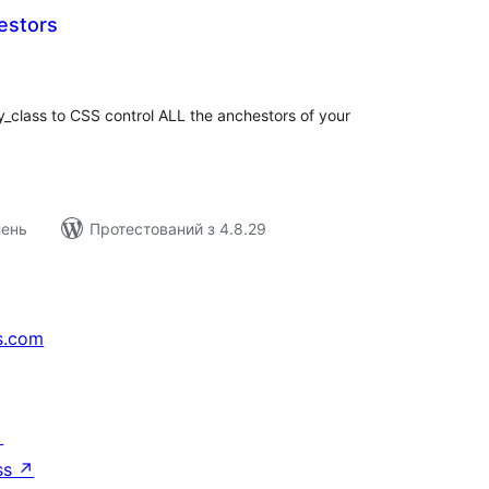
estors
агальний
ейтинг
_class to CSS control ALL the anchestors of your
лень
Протестований з 4.8.29
s.com
↗
ss
↗