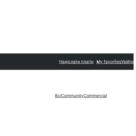
Надіслати плагін
My favorites
Увійти
Всі
Community
Commercial