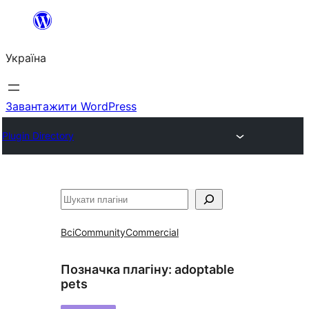
Перейти
до
Україна
вмісту
Завантажити WordPress
Plugin Directory
Пошук
Всі
Community
Commercial
Позначка плагіну:
adoptable
pets