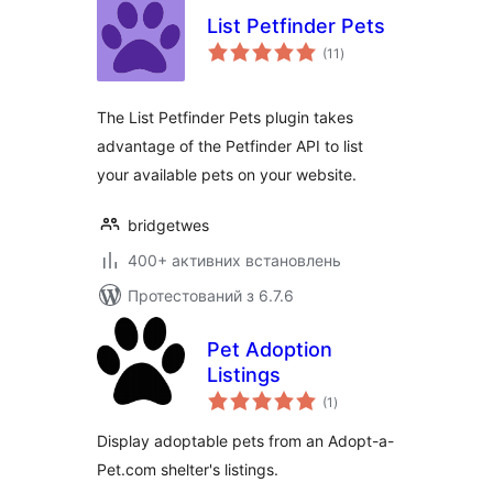
List Petfinder Pets
загальний
(11
)
рейтинг
The List Petfinder Pets plugin takes
advantage of the Petfinder API to list
your available pets on your website.
bridgetwes
400+ активних встановлень
Протестований з 6.7.6
Pet Adoption
Listings
загальний
(1
)
рейтинг
Display adoptable pets from an Adopt-a-
Pet.com shelter's listings.