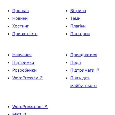
Про нас
Вітрина
Новини
Теми
Хостинг
Плагіни
Приватність
Паттерни
Навчання
Приєднатися
Підтримка
Події
Розробники
Підтримати
↗
WordPress.tv
↗
П'ять для
майбутнього
WordPress.com
↗
Matt
↗