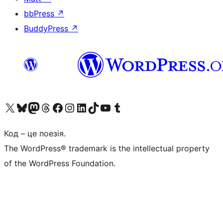
bbPress
↗
BuddyPress
↗
Visit our X (formerly Twitter) account
Visit our Bluesky account
Завітайте до нашої стрічки в Mastodon
Visit our Threads account
Завітайте на нашу сторінку в Facebook
Visit our Instagram account
Visit our LinkedIn account
Visit our TikTok account
Visit our YouTube channel
Visit our Tumblr account
Код – це поезія.
The WordPress® trademark is the intellectual property
of the WordPress Foundation.