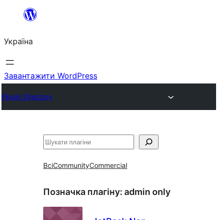
Перейти
до
Україна
вмісту
Завантажити WordPress
Plugin Directory
Пошук
Всі
Community
Commercial
Позначка плагіну:
admin only