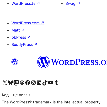
WordPress.tv
↗
Swag
↗
WordPress.com
↗
Matt
↗
bbPress
↗
BuddyPress
↗
Visit our X (formerly Twitter) account
Visit our Bluesky account
Завітайте до нашої стрічки в Mastodon
Visit our Threads account
Завітайте на нашу сторінку в Facebook
Visit our Instagram account
Visit our LinkedIn account
Visit our TikTok account
Visit our YouTube channel
Visit our Tumblr account
Код – це поезія.
The WordPress® trademark is the intellectual property