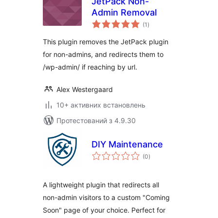
JetPack Non-
Admin Removal
загальний
(1
)
рейтинг
This plugin removes the JetPack plugin
for non-admins, and redirects them to
/wp-admin/ if reaching by url.
Alex Westergaard
10+ активних встановлень
Протестований з 4.9.30
DIY Maintenance
загальний
(0
)
рейтинг
A lightweight plugin that redirects all
non-admin visitors to a custom "Coming
Soon" page of your choice. Perfect for