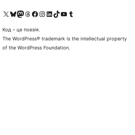
Visit our X (formerly Twitter) account
Visit our Bluesky account
Завітайте до нашої стрічки в Mastodon
Visit our Threads account
Завітайте на нашу сторінку в Facebook
Visit our Instagram account
Visit our LinkedIn account
Visit our TikTok account
Visit our YouTube channel
Visit our Tumblr account
Код – це поезія.
The WordPress® trademark is the intellectual property
of the WordPress Foundation.