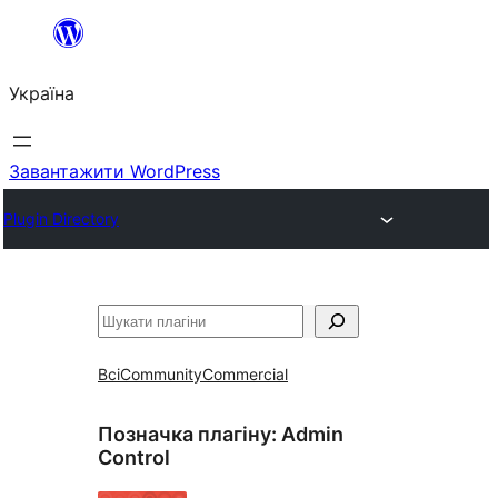
Перейти
до
Україна
вмісту
Завантажити WordPress
Plugin Directory
Пошук
Всі
Community
Commercial
Позначка плагіну:
Admin
Control