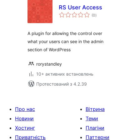
RS User Access
загальний
(0
)
рейтинг
A plugin for allowing the control over
what your users can see in the admin
section of WordPress
rorystandley
10+ активних встановлень
Протестований з 4.2.39
Про нас
Вітрина
Новини
Теми
Хостинг
Плагіни
Приватність
Паттерни