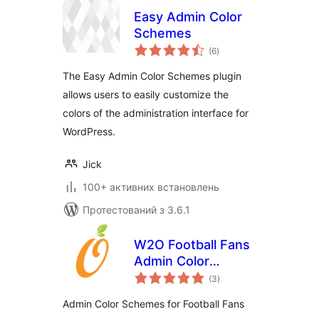
Easy Admin Color
Schemes
загальний
(6
)
рейтинг
The Easy Admin Color Schemes plugin
allows users to easily customize the
colors of the administration interface for
WordPress.
Jick
100+ активних встановлень
Протестований з 3.6.1
W2O Football Fans
Admin Color
загальний
Schemes
(3
)
рейтинг
Admin Color Schemes for Football Fans