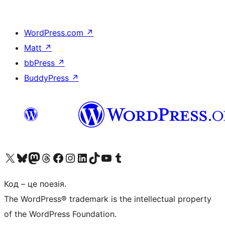
WordPress.com
↗
Matt
↗
bbPress
↗
BuddyPress
↗
Visit our X (formerly Twitter) account
Visit our Bluesky account
Завітайте до нашої стрічки в Mastodon
Visit our Threads account
Завітайте на нашу сторінку в Facebook
Visit our Instagram account
Visit our LinkedIn account
Visit our TikTok account
Visit our YouTube channel
Visit our Tumblr account
Код – це поезія.
The WordPress® trademark is the intellectual property
of the WordPress Foundation.