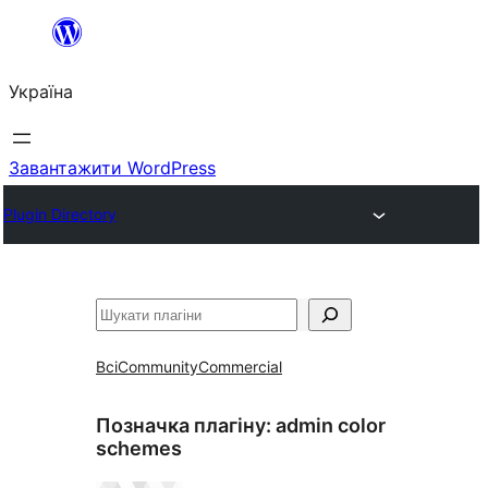
Перейти
до
Україна
вмісту
Завантажити WordPress
Plugin Directory
Пошук
Всі
Community
Commercial
Позначка плагіну:
admin color
schemes