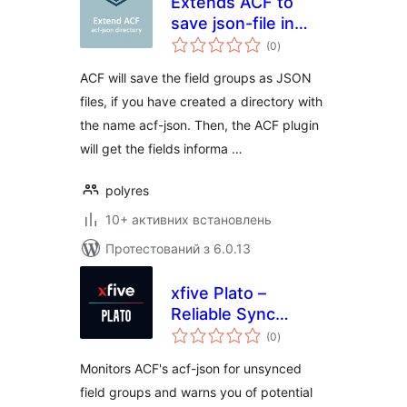
Extends ACF to
save json-file in
загальний
plugin directory
(0
)
рейтинг
ACF will save the field groups as JSON
files, if you have created a directory with
the name acf-json. Then, the ACF plugin
will get the fields informa …
polyres
10+ активних встановлень
Протестований з 6.0.13
xfive Plato –
Reliable Sync
загальний
Watcher for ACF
(0
)
рейтинг
Monitors ACF's acf-json for unsynced
field groups and warns you of potential