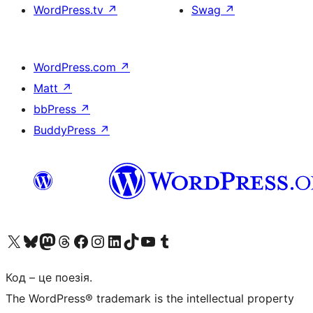
WordPress.tv
↗
Swag
↗
WordPress.com
↗
Matt
↗
bbPress
↗
BuddyPress
↗
Visit our X (formerly Twitter) account
Visit our Bluesky account
Завітайте до нашої стрічки в Mastodon
Visit our Threads account
Завітайте на нашу сторінку в Facebook
Visit our Instagram account
Visit our LinkedIn account
Visit our TikTok account
Visit our YouTube channel
Visit our Tumblr account
Код – це поезія.
The WordPress® trademark is the intellectual property