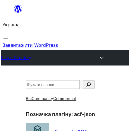
Перейти
до
Україна
вмісту
Завантажити WordPress
Plugin Directory
Пошук
Всі
Community
Commercial
Позначка плагіну:
acf-json