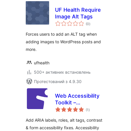
UF Health Require
Image Alt Tags
загальний
(0
)
рейтинг
Forces users to add an ALT tag when
adding images to WordPress posts and
more.
ufhealth
500+ активних встановлень
Протестований з 4.9.30
Web Accessibility
Toolkit –
загальний
Accessibility
(1
)
рейтинг
Checker & ARIA for
Add ARIA labels, roles, alt tags, contrast
WCAG, Section 508
& form accessibility fixes. Accessibility
& ADA Compliance