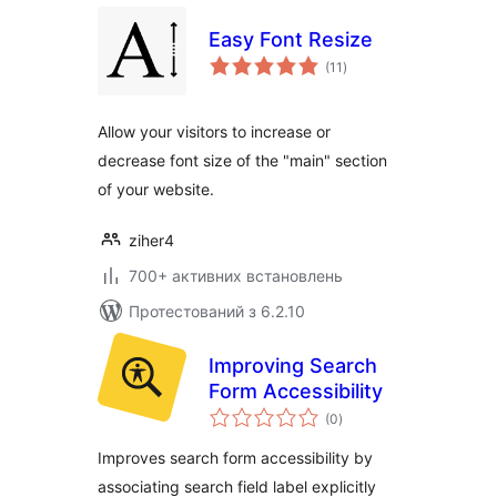
Easy Font Resize
загальний
(11
)
рейтинг
Allow your visitors to increase or
decrease font size of the "main" section
of your website.
ziher4
700+ активних встановлень
Протестований з 6.2.10
Improving Search
Form Accessibility
загальний
(0
)
рейтинг
Improves search form accessibility by
associating search field label explicitly