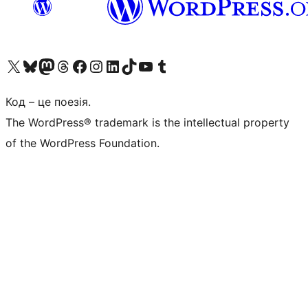
Visit our X (formerly Twitter) account
Visit our Bluesky account
Завітайте до нашої стрічки в Mastodon
Visit our Threads account
Завітайте на нашу сторінку в Facebook
Visit our Instagram account
Visit our LinkedIn account
Visit our TikTok account
Visit our YouTube channel
Visit our Tumblr account
Код – це поезія.
The WordPress® trademark is the intellectual property
of the WordPress Foundation.