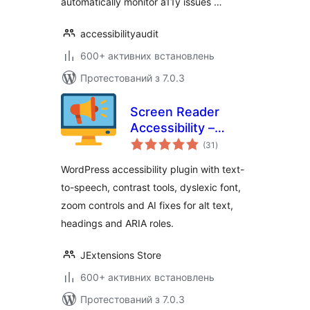
automatically monitor a11y issues …
accessibilityaudit
600+ активних встановлень
Протестований з 7.0.3
Screen Reader
Accessibility –
загальний
WCAG, Text-to-
(31
)
рейтинг
Speech & AI
WordPress accessibility plugin with text-
Accessibility Fixes
to-speech, contrast tools, dyslexic font,
zoom controls and AI fixes for alt text,
headings and ARIA roles.
JExtensions Store
600+ активних встановлень
Протестований з 7.0.3