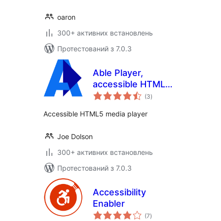
oaron
300+ активних встановлень
Протестований з 7.0.3
Able Player,
accessible HTML5
загальний
media player
(3
)
рейтинг
Accessible HTML5 media player
Joe Dolson
300+ активних встановлень
Протестований з 7.0.3
Accessibility
Enabler
загальний
(7
)
рейтинг