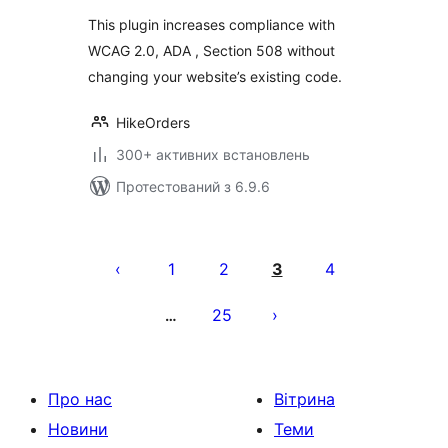
This plugin increases compliance with
WCAG 2.0, ADA , Section 508 without
changing your website’s existing code.
HikeOrders
300+ активних встановлень
Протестований з 6.9.6
Пагінація
записів
1
2
3
4
25
…
Про нас
Вітрина
Новини
Теми