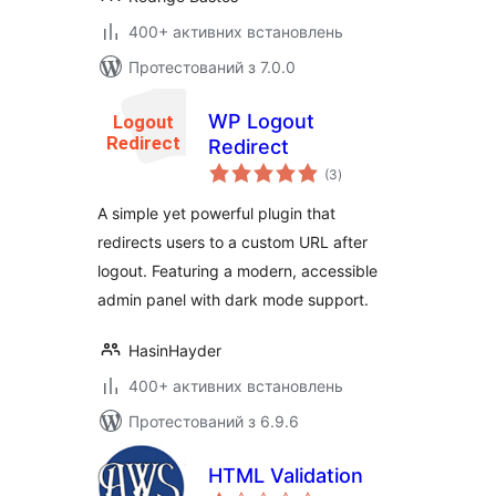
400+ активних встановлень
Протестований з 7.0.0
WP Logout
Redirect
загальний
(3
)
рейтинг
A simple yet powerful plugin that
redirects users to a custom URL after
logout. Featuring a modern, accessible
admin panel with dark mode support.
HasinHayder
400+ активних встановлень
Протестований з 6.9.6
HTML Validation
загальний