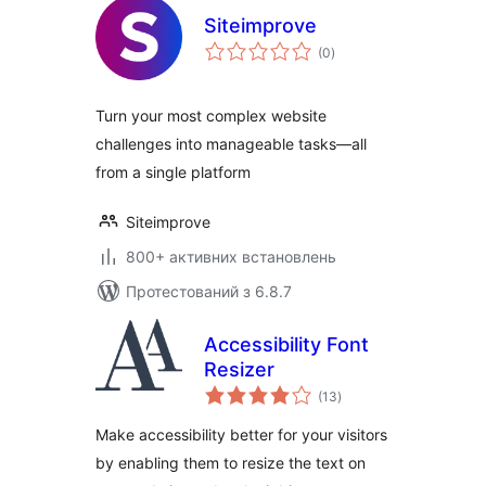
Siteimprove
загальний
(0
)
рейтинг
Turn your most complex website
challenges into manageable tasks—all
from a single platform
Siteimprove
800+ активних встановлень
Протестований з 6.8.7
Accessibility Font
Resizer
загальний
(13
)
рейтинг
Make accessibility better for your visitors
by enabling them to resize the text on