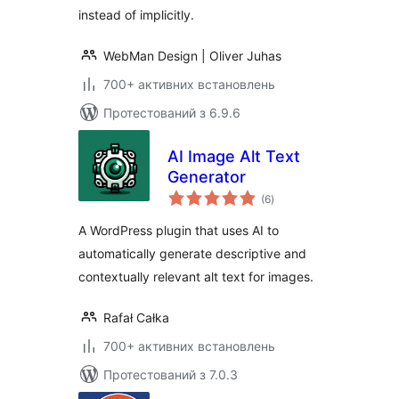
instead of implicitly.
WebMan Design | Oliver Juhas
700+ активних встановлень
Протестований з 6.9.6
AI Image Alt Text
Generator
загальний
(6
)
рейтинг
A WordPress plugin that uses AI to
automatically generate descriptive and
contextually relevant alt text for images.
Rafał Całka
700+ активних встановлень
Протестований з 7.0.3