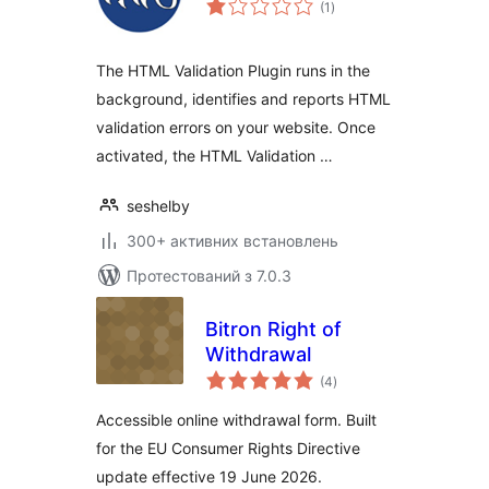
(1
)
рейтинг
The HTML Validation Plugin runs in the
background, identifies and reports HTML
validation errors on your website. Once
activated, the HTML Validation …
seshelby
300+ активних встановлень
Протестований з 7.0.3
Bitron Right of
Withdrawal
загальний
(4
)
рейтинг
Accessible online withdrawal form. Built
for the EU Consumer Rights Directive
update effective 19 June 2026.