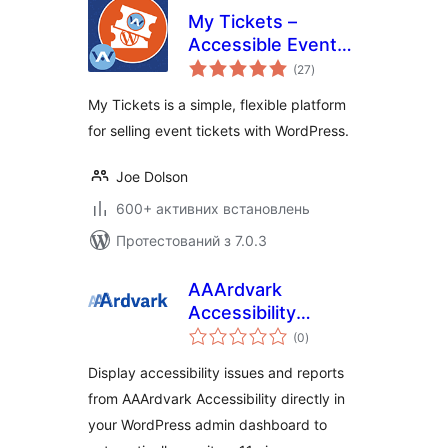
My Tickets –
Accessible Event
загальний
Ticketing
(27
)
рейтинг
My Tickets is a simple, flexible platform
for selling event tickets with WordPress.
Joe Dolson
600+ активних встановлень
Протестований з 7.0.3
AAArdvark
Accessibility
загальний
Reports
(0
)
рейтинг
Display accessibility issues and reports
from AAArdvark Accessibility directly in
your WordPress admin dashboard to