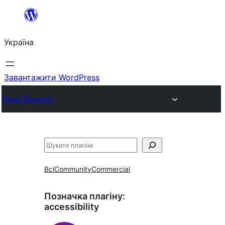
Перейти
до
Україна
вмісту
Завантажити WordPress
Plugin Directory
Пошук
Всі
Community
Commercial
Позначка плагіну:
accessibility