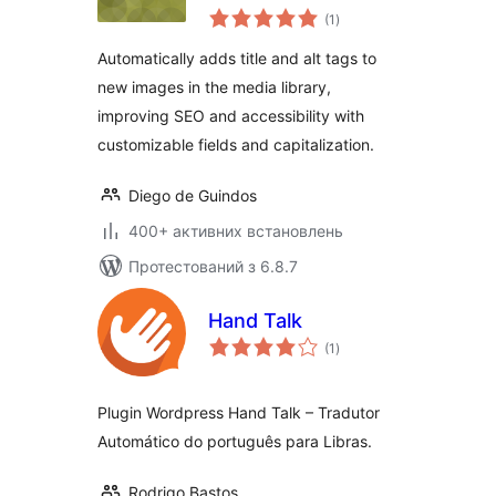
загальний
(1
)
рейтинг
Automatically adds title and alt tags to
new images in the media library,
improving SEO and accessibility with
customizable fields and capitalization.
Diego de Guindos
400+ активних встановлень
Протестований з 6.8.7
Hand Talk
загальний
(1
)
рейтинг
Plugin Wordpress Hand Talk – Tradutor
Automático do português para Libras.
Rodrigo Bastos