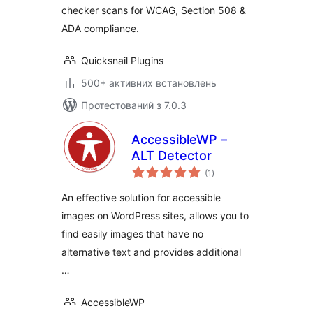
checker scans for WCAG, Section 508 &
ADA compliance.
Quicksnail Plugins
500+ активних встановлень
Протестований з 7.0.3
AccessibleWP –
ALT Detector
загальний
(1
)
рейтинг
An effective solution for accessible
images on WordPress sites, allows you to
find easily images that have no
alternative text and provides additional
…
AccessibleWP