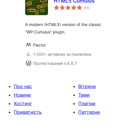
HTML5 Cumulus
загальний
(11
)
рейтинг
A modern (HTML5) version of the classic
“WP-Cumulus” plugin.
Flector
1 000+ активних встановлень
Протестований з 6.8.7
Про нас
Вітрина
Новини
Теми
Хостинг
Плагіни
Приватність
Паттерни