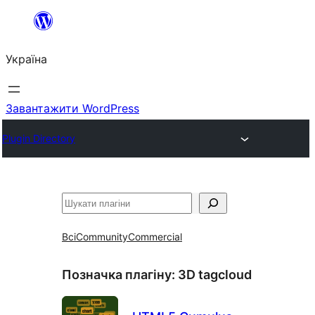
Перейти
до
Україна
вмісту
Завантажити WordPress
Plugin Directory
Пошук
Всі
Community
Commercial
Позначка плагіну:
3D tagcloud