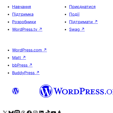
Навчання
Приєднатися
Підтримка
Події
Розробники
Підтримати
↗
WordPress.tv
↗
Swag
↗
WordPress.com
↗
Matt
↗
bbPress
↗
BuddyPress
↗
Visit our X (formerly Twitter) account
Visit our Bluesky account
Завітайте до нашої стрічки в Mastodon
Visit our Threads account
Завітайте на нашу сторінку в Facebook
Visit our Instagram account
Visit our LinkedIn account
Visit our TikTok account
Visit our YouTube channel
Visit our Tumblr account