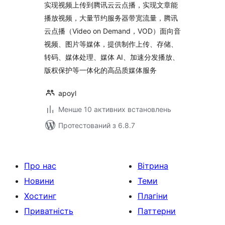
实现视频上传到腾讯云云点播，实现文章能
播放视频，大量节约服务器带宽流量，腾讯
云点播（Video on Demand，VOD）面向音
视频、图片等媒体，提供制作上传、存储、
转码、媒体处理、媒体 AI、加速分发播放、
版权保护等一体化的高品质媒体服务
apoyl
Менше 10 активних встановлень
Протестований з 6.8.7
Про нас
Вітрина
Новини
Теми
Хостинг
Плагіни
Приватність
Паттерни