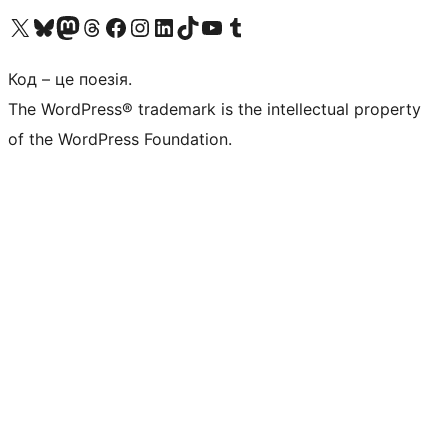
Visit our X (formerly Twitter) account
Visit our Bluesky account
Завітайте до нашої стрічки в Mastodon
Visit our Threads account
Завітайте на нашу сторінку в Facebook
Visit our Instagram account
Visit our LinkedIn account
Visit our TikTok account
Visit our YouTube channel
Visit our Tumblr account
Код – це поезія.
The WordPress® trademark is the intellectual property
of the WordPress Foundation.