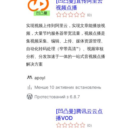
[凹凸曼]直传阿里云
视频点播
загальний
(0
)
рейтинг
实现视频上传到阿里云，实现文章能播放视
频，大量节约服务器带宽流量，视频点播是
集视频采集、编辑、上传、媒体资源管理、
自动化转码处理（窄带高清™）、视频审核
分析、分发加速于一体的一站式音视频点播
解决方案
apoyl
Менше 10 активних встановлень
Протестований з 6.8.7
[凹凸曼]腾讯云云点
播VOD
загальний
(0
)
рейтинг