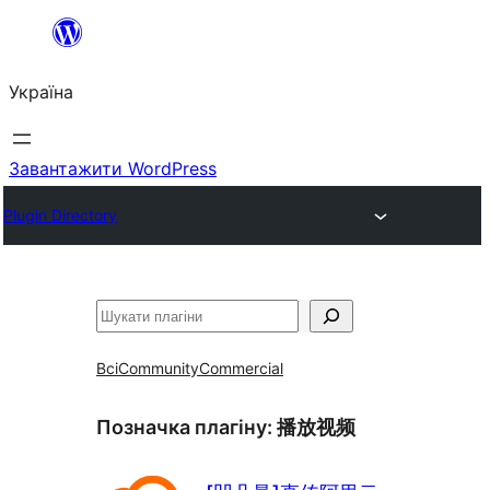
Перейти
до
Україна
вмісту
Завантажити WordPress
Plugin Directory
Пошук
Всі
Community
Commercial
Позначка плагіну:
播放视频