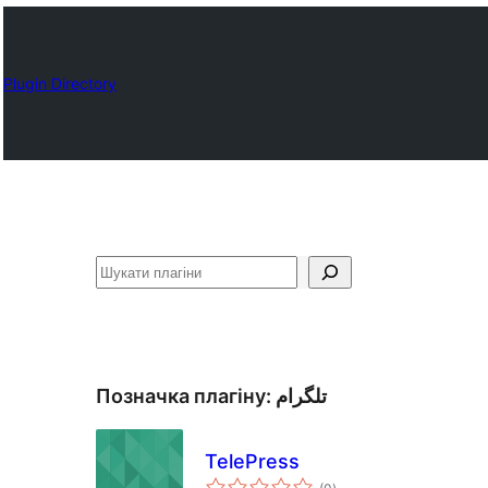
Plugin Directory
Пошук
Позначка плагіну:
تلگرام
TelePress
загальний