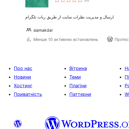
(0
)
рейтинг
ارسال و مدیریت نظرات سایت از طریق ربات تلگرام
siamakdal
Менше 10 активних встановлень
Протес
Про нас
Вітрина
Н
Новини
Теми
П
Хостинг
Плагіни
Р
Приватність
Паттерни
W