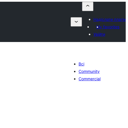
Надіслати плагін
My favorites
Увійти
Всі
Community
Commercial