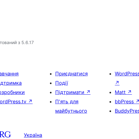
тований з 5.6.17
авчання
Приєднатися
WordPres
ідтримка
Події
↗
озробники
Підтримати
↗
Matt
↗
ordPress.tv
↗
П'ять для
bbPress
майбутнього
BuddyPre
Україна