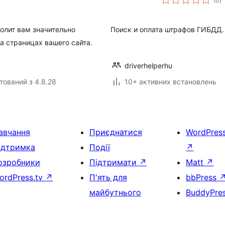
(0
)
р
олит вам значительно
Поиск и оплата штрафов ГИБДД
а страницах вашего сайта.
driverhelperhu
тований з 4.8.28
10+ активних встановлень
авчання
Приєднатися
WordPres
ідтримка
Події
↗
озробники
Підтримати
↗
Matt
↗
ordPress.tv
↗
П'ять для
bbPress
майбутнього
BuddyPre