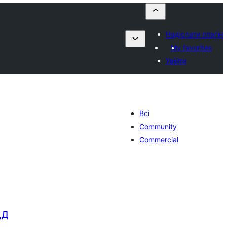
Надіслати плагін
My favorites
Увійти
Всі
Community
Commercial
ДД
агальний