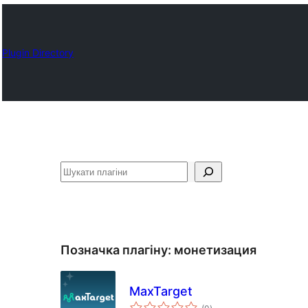
Plugin Directory
Пошук
Позначка плагіну:
монетизация
MaxTarget
загальний