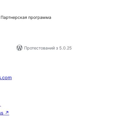
ейтинг
. Партнерская программа
Протестований з 5.0.25
s.com
↗
ss
↗