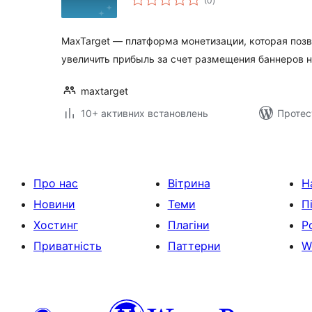
(0
)
рейтинг
MaxTarget — платформа монетизации, которая позв
увеличить прибыль за счет размещения баннеров н
maxtarget
10+ активних встановлень
Протес
Про нас
Вітрина
Н
Новини
Теми
П
Хостинг
Плагіни
Р
Приватність
Паттерни
W