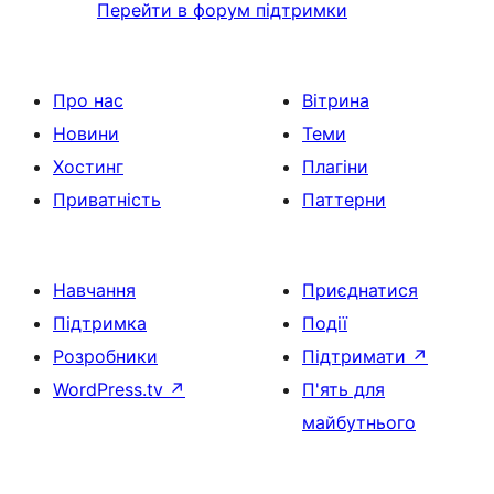
Перейти в форум підтримки
Про нас
Вітрина
Новини
Теми
Хостинг
Плагіни
Приватність
Паттерни
Навчання
Приєднатися
Підтримка
Події
Розробники
Підтримати
↗
WordPress.tv
↗
П'ять для
майбутнього