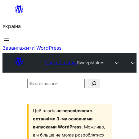
Перейти
до
Україна
вмісту
Завантажити WordPress
Plugin Directory
Sweepstakes
Шукати
плагіни
Цей плагін
не перевірявся з
останніми 3-ма основними
випусками WordPress
. Можливо,
він більше не може розроблятися