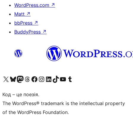
WordPress.com
↗
Matt
↗
bbPress
↗
BuddyPress
↗
Visit our X (formerly Twitter) account
Visit our Bluesky account
Завітайте до нашої стрічки в Mastodon
Visit our Threads account
Завітайте на нашу сторінку в Facebook
Visit our Instagram account
Visit our LinkedIn account
Visit our TikTok account
Visit our YouTube channel
Visit our Tumblr account
Код – це поезія.
The WordPress® trademark is the intellectual property
of the WordPress Foundation.