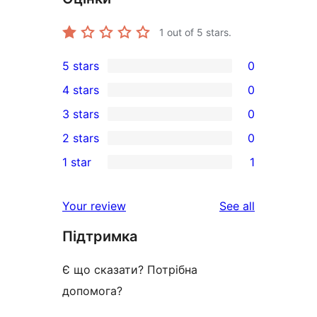
1
out of 5 stars.
5 stars
0
0
4 stars
0
5-
0
3 stars
0
star
4-
0
2 stars
0
reviews
star
3-
0
1 star
1
reviews
star
2-
1
reviews
star
1-
reviews
Your review
See all
reviews
star
Підтримка
review
Є що сказати? Потрібна
допомога?