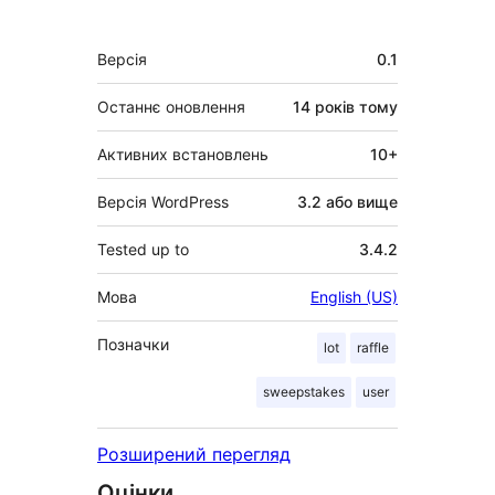
Мета
Версія
0.1
Останнє оновлення
14 років
тому
Активних встановлень
10+
Версія WordPress
3.2 або вище
Tested up to
3.4.2
Мова
English (US)
Позначки
lot
raffle
sweepstakes
user
Розширений перегляд
Оцінки