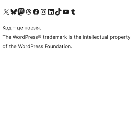
Visit our X (formerly Twitter) account
Visit our Bluesky account
Завітайте до нашої стрічки в Mastodon
Visit our Threads account
Завітайте на нашу сторінку в Facebook
Visit our Instagram account
Visit our LinkedIn account
Visit our TikTok account
Visit our YouTube channel
Visit our Tumblr account
Код – це поезія.
The WordPress® trademark is the intellectual property
of the WordPress Foundation.