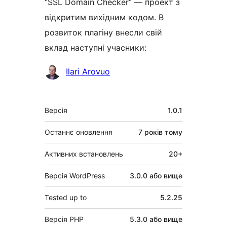
“SSL Domain Checker” — проект з
відкритим вихідним кодом. В
розвиток плагіну внесли свій
вклад наступні учасники:
Учасники
Ilari Arovuo
Мета
Версія
1.0.1
Останнє оновлення
7 років
тому
Активних встановлень
20+
Версія WordPress
3.0.0 або вище
Tested up to
5.2.25
Версія PHP
5.3.0 або вище