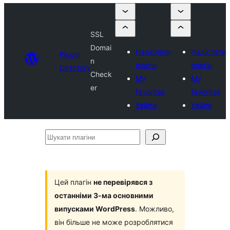
SSL
Domai
Надіслати
Надіслати
Plugin
n
плагін
плагін
Directory
Check
My
My
er
favorites
favorites
Увійти
Увійти
Шукати
плагіни
Цей плагін
не перевірявся з
останніми 3-ма основними
випусками WordPress
. Можливо,
він більше не може розроблятися