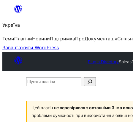
Перейти
до
Україна
вмісту
Теми
Плагіни
Новини
Підтримка
Про
Документація
Спільн
Завантажити WordPress
Plugin Directory
Soleas
Шукати
плагіни
Цей плагін
не перевірявся з останніми 3-ма ос
проблеми сумісності при використанні з більш н