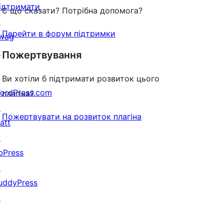
ідтримати
Є що сказати? Потрібна допомога?
↗
Перейти в форум підтримки
wag
↗
Пожертвування
Ви хотіли б підтримати розвиток цього
ordPress.com
плагіна?
↗
Пожертвувати на розвиток плагіна
att
↗
bPress
↗
uddyPress
↗