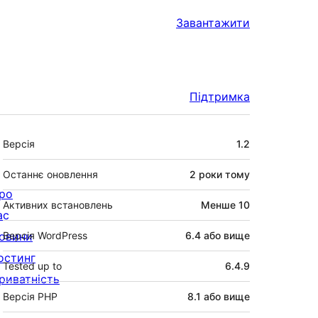
Завантажити
Підтримка
Мета
Версія
1.2
Останнє оновлення
2 роки
тому
ро
Активних встановлень
Менше 10
ас
овини
Версія WordPress
6.4 або вище
остинг
Tested up to
6.4.9
риватність
Версія PHP
8.1 або вище