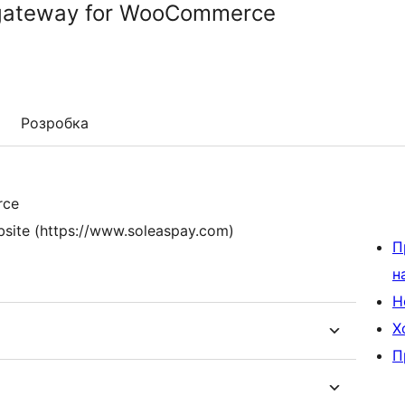
gateway for WooCommerce
Розробка
rce
ebsite (https://www.soleaspay.com)
П
н
Н
Х
П