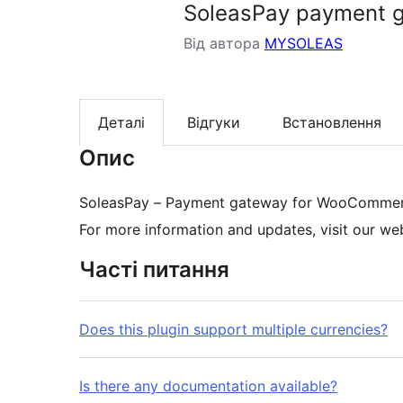
SoleasPay payment 
Від автора
MYSOLEAS
Деталі
Відгуки
Встановлення
Опис
SoleasPay – Payment gateway for WooComme
For more information and updates, visit our w
Часті питання
Does this plugin support multiple currencies?
Is there any documentation available?