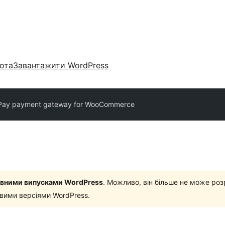
ота
Завантажити WordPress
Pay payment gateway for WooCommerce
новними випусками WordPress
. Можливо, він більше не може роз
овими версіями WordPress.