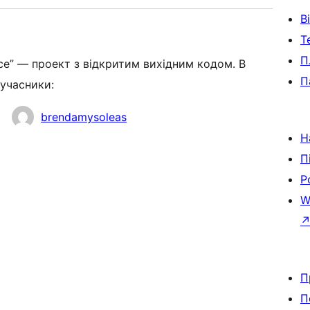
В
Т
П
e” — проект з відкритим вихідним кодом. В
П
 учасники:
brendamysoleas
Н
П
Р
W
П
П