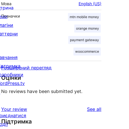
Мова
English (US)
ітрина
еми
Позначки
mtn mobile money
лагіни
orange money
аттерни
payment gateway
woocommerce
авчання
ідтримка
Розширений перегляд
озробники
Оцінки
ordPress.tv
No reviews have been submitted yet.
↗
reviews
Your review
See all
риєднатися
Підтримка
одії