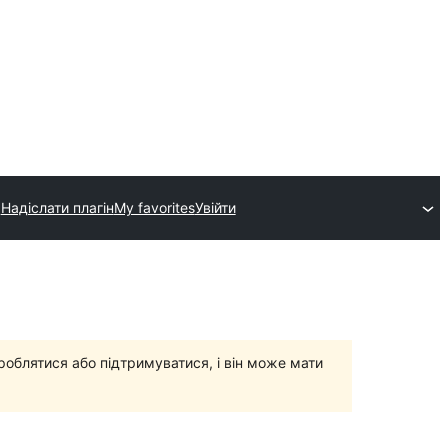
Надіслати плагін
My favorites
Увійти
роблятися або підтримуватися, і він може мати