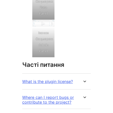
Соцмереж
Data
Panel
Іконки
Соцмереж
Admin
Panel
Часті питання
What is the plugin license?
Where can I report bugs or
contribute to the project?