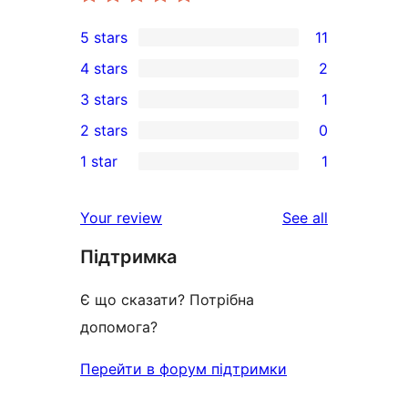
5 stars
11
11
4 stars
2
5-
2
3 stars
1
star
4-
1
2 stars
0
reviews
star
3-
0
1 star
1
reviews
star
2-
1
review
star
1-
reviews
Your review
See all
reviews
star
Підтримка
review
Є що сказати? Потрібна
допомога?
Перейти в форум підтримки