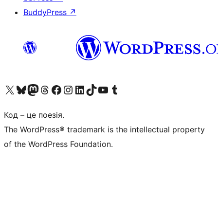
BuddyPress
↗
Visit our X (formerly Twitter) account
Visit our Bluesky account
Завітайте до нашої стрічки в Mastodon
Visit our Threads account
Завітайте на нашу сторінку в Facebook
Visit our Instagram account
Visit our LinkedIn account
Visit our TikTok account
Visit our YouTube channel
Visit our Tumblr account
Код – це поезія.
The WordPress® trademark is the intellectual property
of the WordPress Foundation.