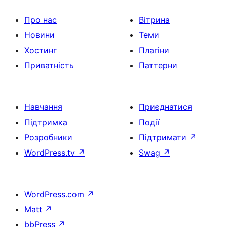
Про нас
Вітрина
Новини
Теми
Хостинг
Плагіни
Приватність
Паттерни
Навчання
Приєднатися
Підтримка
Події
Розробники
Підтримати
↗
WordPress.tv
↗
Swag
↗
WordPress.com
↗
Matt
↗
bbPress
↗