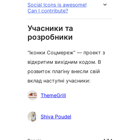
Social Icons is awesome!
Can I contribute?
Учасники та
розробники
“Іконки Соцмереж” — проект з
відкритим вихідним кодом. В
розвиток плагіну внесли свій
вклад наступні учасники:
Учасники
ThemeGrill
Shiva Poudel
Мета