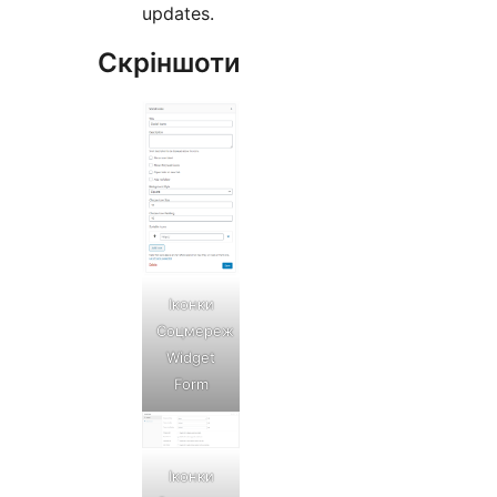
updates.
Скріншоти
Іконки
Соцмереж
Widget
Form
Іконки