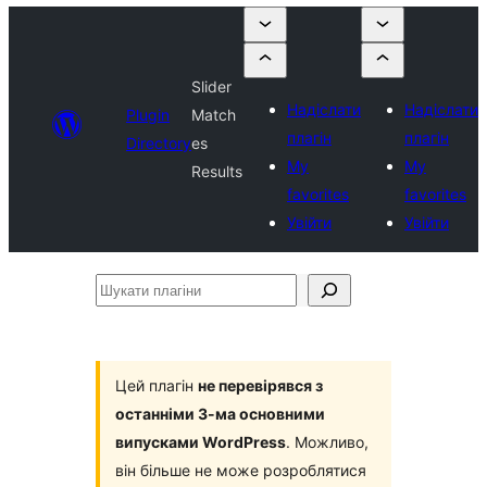
Slider
Надіслати
Надіслати
Plugin
Match
плагін
плагін
Directory
es
My
My
Results
favorites
favorites
Увійти
Увійти
Шукати
плагіни
Цей плагін
не перевірявся з
останніми 3-ма основними
випусками WordPress
. Можливо,
він більше не може розроблятися