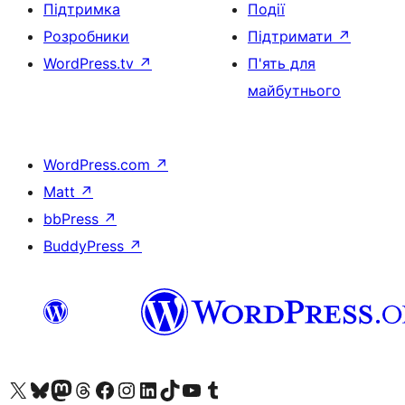
Підтримка
Події
Розробники
Підтримати
↗
WordPress.tv
↗
П'ять для
майбутнього
WordPress.com
↗
Matt
↗
bbPress
↗
BuddyPress
↗
Visit our X (formerly Twitter) account
Visit our Bluesky account
Завітайте до нашої стрічки в Mastodon
Visit our Threads account
Завітайте на нашу сторінку в Facebook
Visit our Instagram account
Visit our LinkedIn account
Visit our TikTok account
Visit our YouTube channel
Visit our Tumblr account