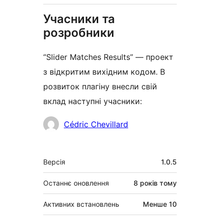
Учасники та
розробники
“Slider Matches Results” — проект
з відкритим вихідним кодом. В
розвиток плагіну внесли свій
вклад наступні учасники:
Учасники
Cédric Chevillard
Мета
Версія
1.0.5
Останнє оновлення
8 років
тому
Активних встановлень
Менше 10