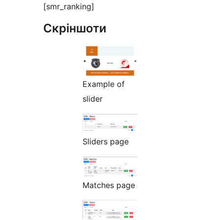
[smr_ranking]
Скріншоти
Example of
slider
Sliders page
Matches page