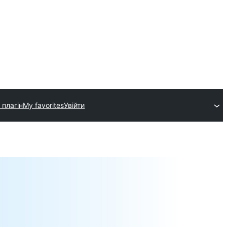
 плагін
My favorites
Увійти