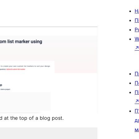
Н
П
Р
W
П
П
П
П
 at the top of a blog post.
д
м