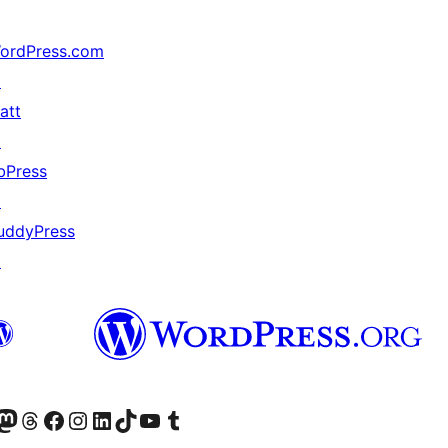
ordPress.com
↗
att
↗
bPress
↗
uddyPress
↗
Twitter) account
r Bluesky account
вітайте до нашої стрічки в Mastodon
Visit our Threads account
Завітайте на нашу сторінку в Facebook
Visit our Instagram account
Visit our LinkedIn account
Visit our TikTok account
Visit our YouTube channel
Visit our Tumblr account