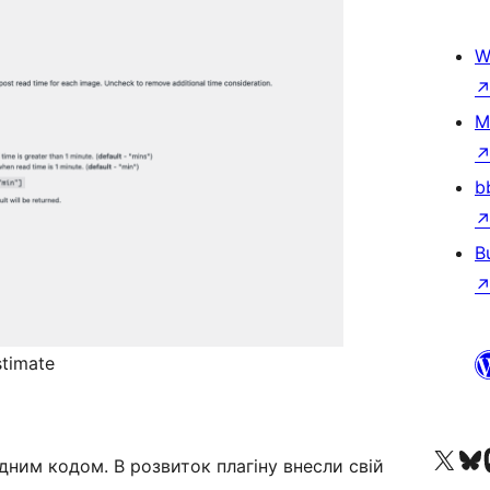
W
M
b
B
stimate
Visit our X (formerly 
Visit ou
За
дним кодом. В розвиток плагіну внесли свій