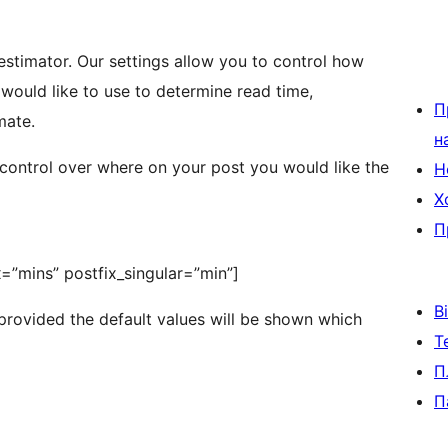
estimator. Our settings allow you to control how
ould like to use to determine read time,
П
mate.
н
control over where on your post you would like the
Н
Х
П
x=”mins” postfix_singular=”min”]
В
t provided the default values will be shown which
Т
П
П