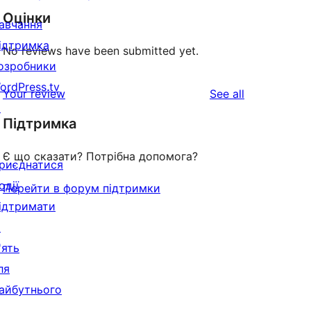
Оцінки
авчання
ідтримка
No reviews have been submitted yet.
озробники
ordPress.tv
reviews
Your review
See all
↗
Підтримка
Є що сказати? Потрібна допомога?
риєднатися
одії
Перейти в форум підтримки
ідтримати
↗
'ять
ля
айбутнього