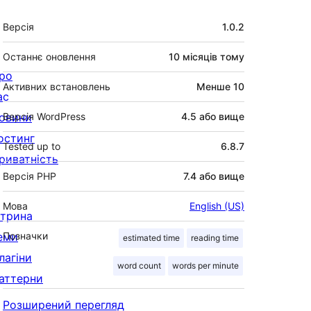
Мета
Версія
1.0.2
Останнє оновлення
10 місяців
тому
ро
Активних встановлень
Менше 10
ас
овини
Версія WordPress
4.5 або вище
остинг
Tested up to
6.8.7
риватність
Версія PHP
7.4 або вище
Мова
English (US)
ітрина
еми
Позначки
estimated time
reading time
лагіни
word count
words per minute
аттерни
Розширений перегляд