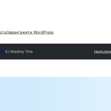
ота
Завантажити WordPress
tory
SJ Reading Time
Надіслати