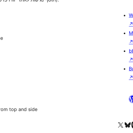
W
M
de
b
B
rom top and side
Visit our X (formerly 
Visit ou
За