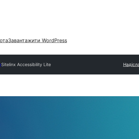
ота
Завантажити WordPress
y
Sitelinx Accessibility Lite
Надісла