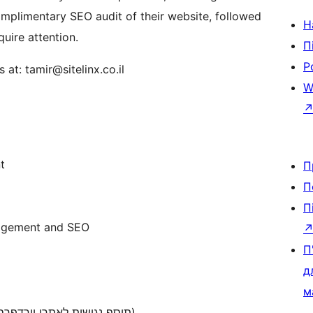
omplimentary SEO audit of their website, followed
Н
quire attention.
П
Р
 at: tamir@sitelinx.co.il
W
t
П
П
П
nagement and SEO
П
д
м
This plugin provides full accessibility support (תוסף נגישות לאתרי וורדפרס).