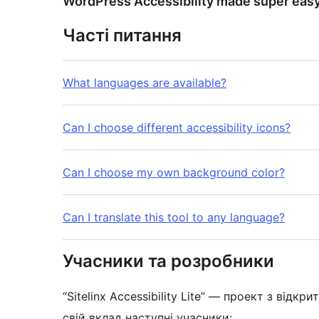
WordPress Accessibility made super easy
Часті питання
What languages are available?
Can I choose different accessibility icons?
Can I choose my own background color?
Can I translate this tool to any language?
Учасники та розробники
“Sitelinx Accessibility Lite” — проект з відк
свій вклад наступні учасники: