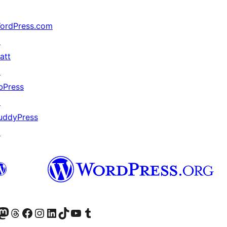
ordPress.com
↗
att
↗
bPress
↗
uddyPress
↗
Twitter) account
r Bluesky account
вітайте до нашої стрічки в Mastodon
Visit our Threads account
Завітайте на нашу сторінку в Facebook
Visit our Instagram account
Visit our LinkedIn account
Visit our TikTok account
Visit our YouTube channel
Visit our Tumblr account