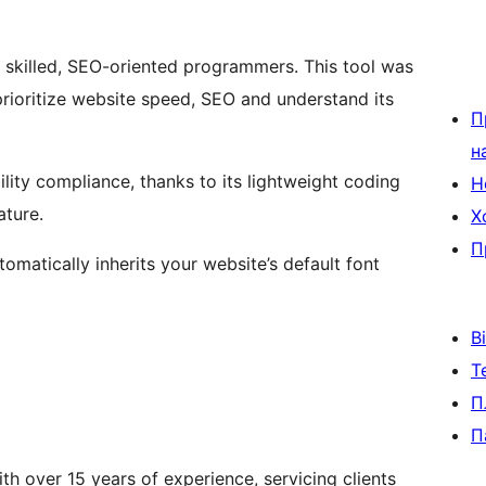
y skilled, SEO-oriented programmers. This tool was
rioritize website speed, SEO and understand its
П
н
ility compliance, thanks to its lightweight coding
Н
ature.
Х
П
utomatically inherits your website’s default font
В
Т
П
П
h over 15 years of experience, servicing clients