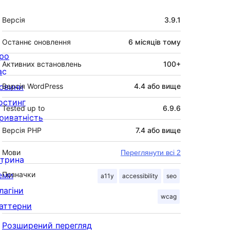
Мета
Версія
3.9.1
Останнє оновлення
6 місяців
тому
ро
Активних встановлень
100+
ас
овини
Версія WordPress
4.4 або вище
остинг
Tested up to
6.9.6
риватність
Версія PHP
7.4 або вище
Мови
Переглянути всі 2
ітрина
еми
Позначки
a11y
accessibility
seo
лагіни
wcag
аттерни
Розширений перегляд