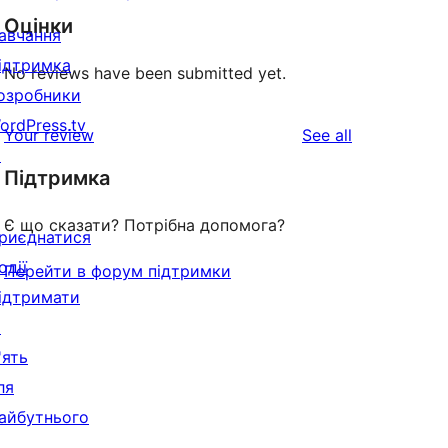
Оцінки
авчання
ідтримка
No reviews have been submitted yet.
озробники
ordPress.tv
reviews
Your review
See all
↗
Підтримка
Є що сказати? Потрібна допомога?
риєднатися
одії
Перейти в форум підтримки
ідтримати
↗
'ять
ля
айбутнього