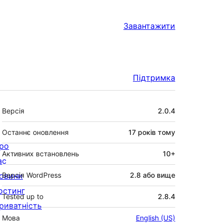
Завантажити
Підтримка
Мета
Версія
2.0.4
Останнє оновлення
17 років
тому
ро
Активних встановлень
10+
ас
овини
Версія WordPress
2.8 або вище
остинг
Tested up to
2.8.4
риватність
Мова
English (US)