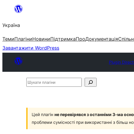
Перейти
до
Україна
вмісту
Теми
Плагіни
Новини
Підтримка
Про
Документація
Спільн
Завантажити WordPress
Plugin Direc
Шукати
плагіни
Цей плагін
не перевірявся з останніми 3-ма ос
проблеми сумісності при використанні з більш н