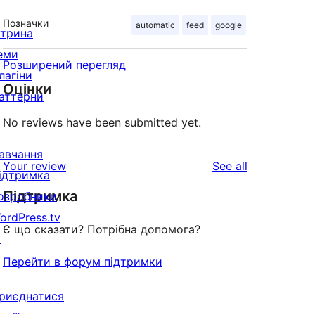
Позначки
automatic
feed
google
ітрина
еми
Розширений перегляд
лагіни
Оцінки
аттерни
No reviews have been submitted yet.
авчання
reviews
Your review
See all
ідтримка
Підтримка
озробники
ordPress.tv
Є що сказати? Потрібна допомога?
↗
Перейти в форум підтримки
риєднатися