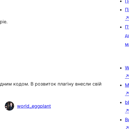
П
П
pie.
П
д
м
W
дним кодом. В розвиток плагіну внесли свій
M
b
world_eggplant
B