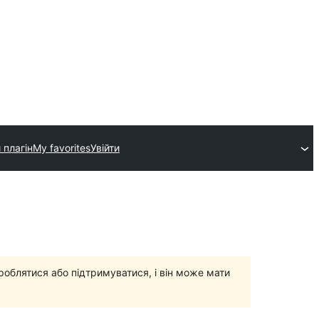
 плагін
My favorites
Увійти
роблятися або підтримуватися, і він може мати