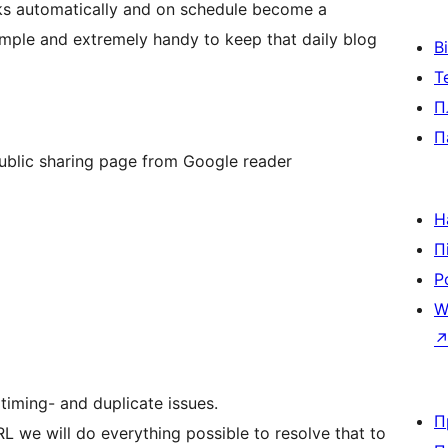
s automatically and on schedule become a
simple and extremely handy to keep that daily blog
В
Т
П
П
public sharing page from Google reader
Н
П
Р
W
timing- and duplicate issues.
П
RL we will do everything possible to resolve that to