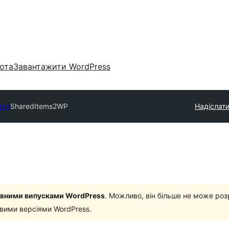
ота
Завантажити WordPress
tory
SharedItems2WP
Надіслати
новними випусками WordPress
. Можливо, він більше не може роз
овими версіями WordPress.