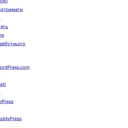
одії
ідтримати
↗
'ять
ля
айбутнього
ordPress.com
↗
att
↗
bPress
↗
uddyPress
↗