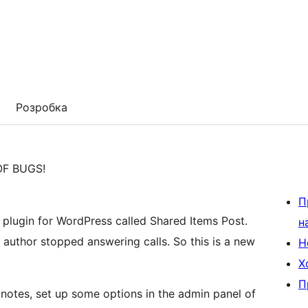
Розробка
OF BUGS!
П
a plugin for WordPress called Shared Items Post.
н
 author stopped answering calls. So this is a new
Н
Х
П
notes, set up some options in the admin panel of