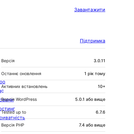
Завантажити
Підтримка
Мета
Версія
3.0.11
Останнє оновлення
1 рік
тому
ро
Активних встановлень
10+
ас
овини
Версія WordPress
5.0.1 або вище
остинг
Tested up to
6.7.6
риватність
Версія PHP
7.4 або вище