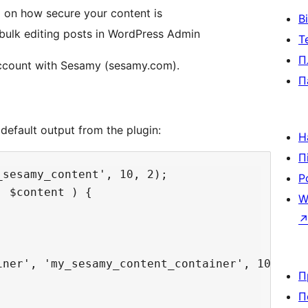
d on how secure your content is
В
n bulk editing posts in WordPress Admin
Т
П
 account with Sesamy (sesamy.com).
П
 default output from the plugin:
Н
П
sesamy_content', 10, 2);

Р
 $content ) {

W
ner', 'my_sesamy_content_container', 10, 1);

П
П