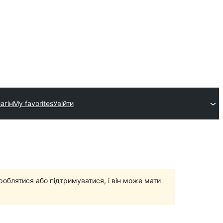
агін
My favorites
Увійти
роблятися або підтримуватися, і він може мати