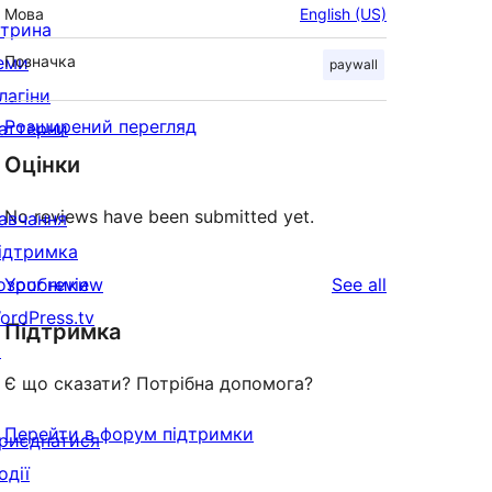
Мова
English (US)
ітрина
еми
Позначка
paywall
лагіни
Розширений перегляд
аттерни
Оцінки
No reviews have been submitted yet.
авчання
ідтримка
reviews
озробники
Your review
See all
ordPress.tv
Підтримка
↗
Є що сказати? Потрібна допомога?
Перейти в форум підтримки
риєднатися
одії