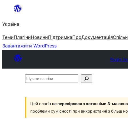
Перейти
до
Україна
вмісту
Теми
Плагіни
Новини
Підтримка
Про
Документація
Спільн
Завантажити WordPress
Plugin Di
Шукати
плагіни
Цей плагін
не перевірявся з останніми 3-ма ос
проблеми сумісності при використанні з більш н