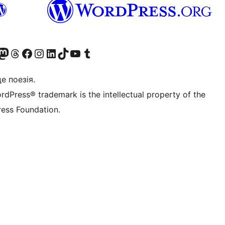
Twitter) account
r Bluesky account
вітайте до нашої стрічки в Mastodon
Visit our Threads account
Завітайте на нашу сторінку в Facebook
Visit our Instagram account
Visit our LinkedIn account
Visit our TikTok account
Visit our YouTube channel
Visit our Tumblr account
це поезія.
rdPress® trademark is the intellectual property of the
ess Foundation.