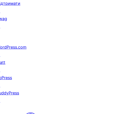
ідтримати
↗
wag
↗
ordPress.com
↗
att
↗
bPress
↗
uddyPress
↗