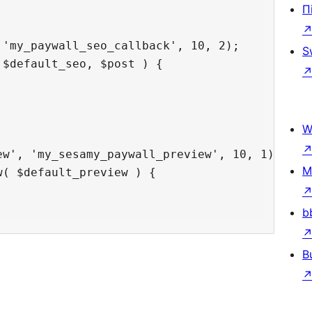
П
'my_paywall_seo_callback', 10, 2);

S
$default_seo, $post ) {

W
w', 'my_sesamy_paywall_preview', 10, 1);

M
( $default_preview ) {

b
B