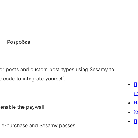
Розробка
for posts and custom post types using Sesamy to
 code to integrate yourself.
П
н
Н
 enable the paywall
Х
П
gle-purchase and Sesamy passes.
e