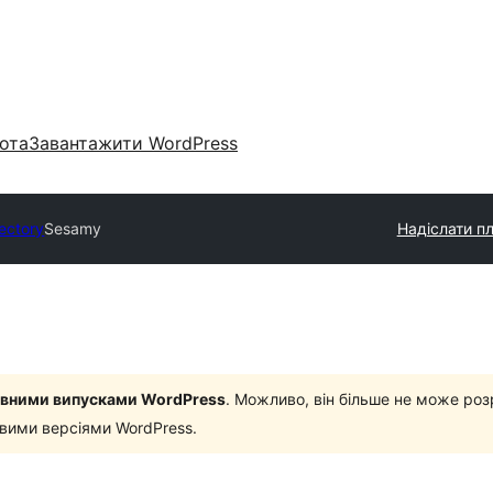
ота
Завантажити WordPress
rectory
Sesamy
Надіслати пл
новними випусками WordPress
. Можливо, він більше не може роз
овими версіями WordPress.