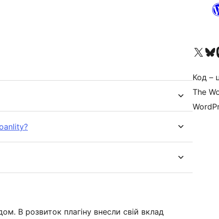
Visit our X (formerly 
Visit ou
За
Код – 
The Wo
WordPr
oanlity?
ом. В розвиток плагіну внесли свій вклад