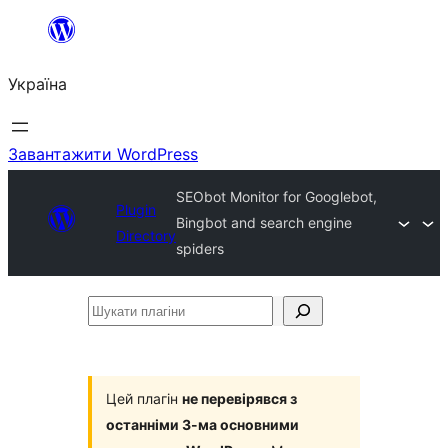
Перейти
до
Україна
вмісту
Завантажити WordPress
SEObot Monitor for Googlebot,
Plugin
Bingbot and search engine
Directory
spiders
Шукати
плагіни
Цей плагін
не перевірявся з
останніми 3-ма основними