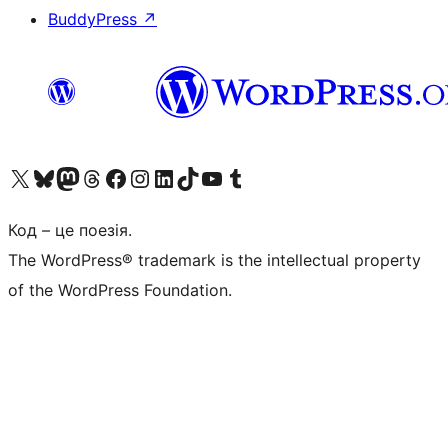
BuddyPress
↗
Visit our X (formerly Twitter) account
Visit our Bluesky account
Завітайте до нашої стрічки в Mastodon
Visit our Threads account
Завітайте на нашу сторінку в Facebook
Visit our Instagram account
Visit our LinkedIn account
Visit our TikTok account
Visit our YouTube channel
Visit our Tumblr account
Код – це поезія.
The WordPress® trademark is the intellectual property
of the WordPress Foundation.