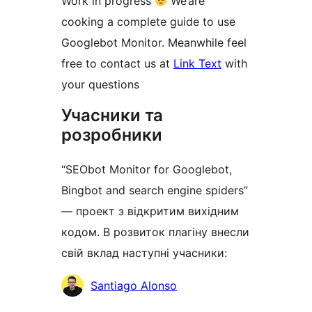
Work in progress
We’are
cooking a complete guide to use
Googlebot Monitor. Meanwhile feel
free to contact us at
Link Text
with
your questions
Учасники та
розробники
“SEObot Monitor for Googlebot,
Bingbot and search engine spiders”
— проект з відкритим вихідним
кодом. В розвиток плагіну внесли
свій вклад наступні учасники:
Учасники
Santiago Alonso