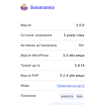
Buenamanera
Мета
Версія
2.0.0
Останнє оновлення
5 років
тому
Активних встановлень
10+
Версія WordPress
5.0 або вище
Tested up to
5.8.14
Версія PHP
5.2.4 або вище
Мови
Переглянути всі 5
Позначки
analytics
bots