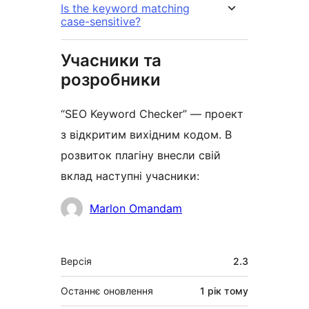
Is the keyword matching
case-sensitive?
Учасники та
розробники
“SEO Keyword Checker” — проект
з відкритим вихідним кодом. В
розвиток плагіну внесли свій
вклад наступні учасники:
Учасники
Marlon Omandam
Мета
Версія
2.3
Останнє оновлення
1 рік
тому