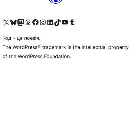
Visit our X (formerly Twitter) account
Visit our Bluesky account
Завітайте до нашої стрічки в Mastodon
Visit our Threads account
Завітайте на нашу сторінку в Facebook
Visit our Instagram account
Visit our LinkedIn account
Visit our TikTok account
Visit our YouTube channel
Visit our Tumblr account
Код – це поезія.
The WordPress® trademark is the intellectual property
of the WordPress Foundation.