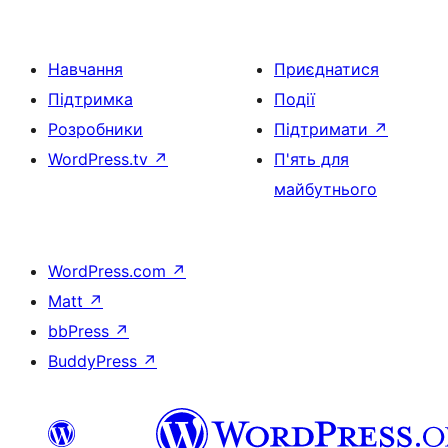
Навчання
Приєднатися
Підтримка
Події
Розробники
Підтримати
↗
WordPress.tv
↗
П'ять для
майбутнього
WordPress.com
↗
Matt
↗
bbPress
↗
BuddyPress
↗