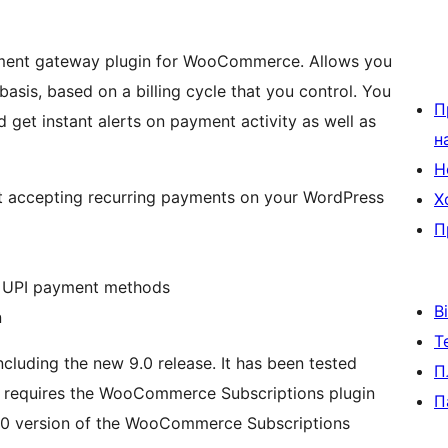
ayment gateway plugin for WooCommerce. Allows you
asis, based on a billing cycle that you control. You
П
 get instant alerts on payment activity as well as
н
Н
rt accepting recurring payments on your WordPress
Х
П
nd UPI payment methods
В
n
Т
luding the new 9.0 release. It has been tested
П
o requires the WooCommerce Subscriptions plugin
П
.5.0 version of the WooCommerce Subscriptions