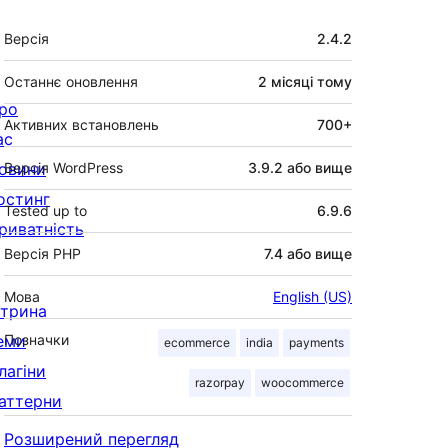
Мета
Версія
2.4.2
Останнє оновлення
2 місяці
тому
ро
Активних встановлень
700+
ас
овини
Версія WordPress
3.9.2 або вище
остинг
Tested up to
6.9.6
риватність
Версія PHP
7.4 або вище
Мова
English (US)
ітрина
еми
Позначки
ecommerce
india
payments
лагіни
razorpay
woocommerce
аттерни
Розширений перегляд