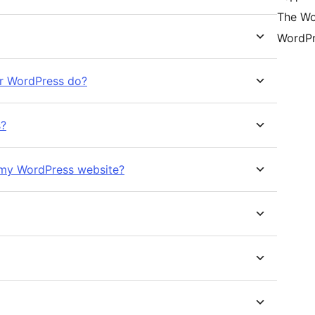
The Wo
WordPr
or WordPress do?
s?
 my WordPress website?