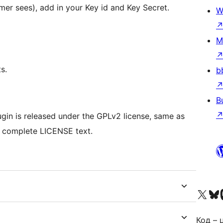
r sees), add in your Key id and Key Secret.
W
M
s.
b
B
n is released under the GPLv2 license, same as
e complete LICENSE text.
Visit our X (formerly 
Visit ou
За
Код – 