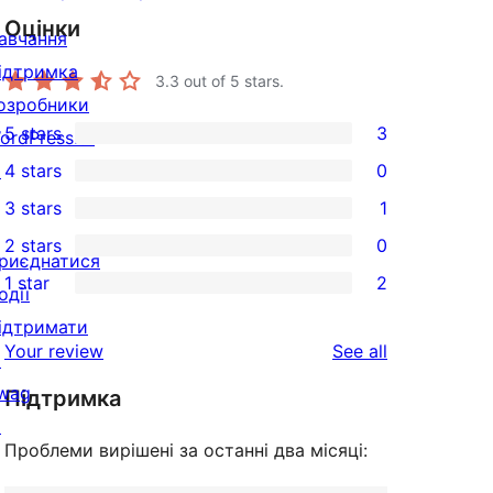
Оцінки
авчання
ідтримка
3.3
out of 5 stars.
озробники
5 stars
3
ordPress.tv
3
↗
4 stars
0
5-
0
3 stars
1
star
4-
1
2 stars
0
reviews
star
3-
0
риєднатися
1 star
2
reviews
star
2-
одії
2
review
star
ідтримати
1-
reviews
Your review
See all
reviews
↗
star
wag
Підтримка
reviews
↗
Проблеми вирішені за останні два місяці: