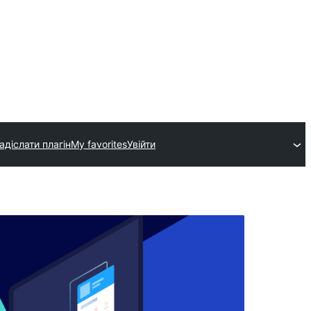
адіслати плагін
My favorites
Увійти