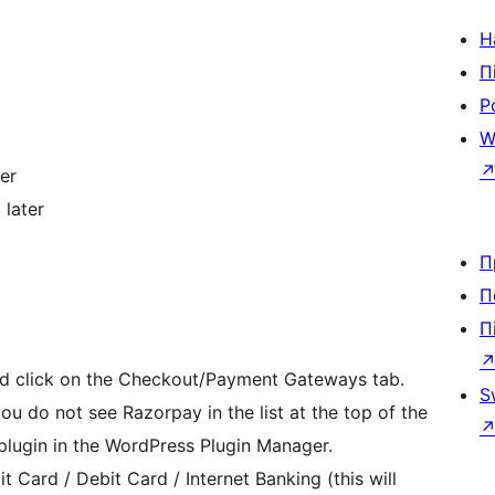
Н
П
Р
W
er
 later
П
П
П
d click on the Checkout/Payment Gateways tab.
S
you do not see Razorpay in the list at the top of the
plugin in the WordPress Plugin Manager.
 Card / Debit Card / Internet Banking (this will