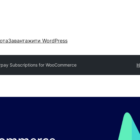
ота
Завантажити WordPress
rpay Subscriptions for WooCommerce
Н