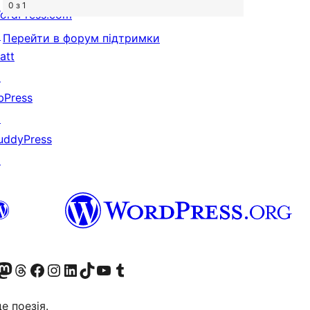
0 з 1
ordPress.com
↗
Перейти в форум підтримки
att
↗
bPress
↗
uddyPress
↗
Twitter) account
r Bluesky account
вітайте до нашої стрічки в Mastodon
Visit our Threads account
Завітайте на нашу сторінку в Facebook
Visit our Instagram account
Visit our LinkedIn account
Visit our TikTok account
Visit our YouTube channel
Visit our Tumblr account
це поезія.