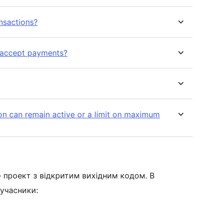
ansactions?
o accept payments?
ion can remain active or a limit on maximum
 проект з відкритим вихідним кодом. В
 учасники: