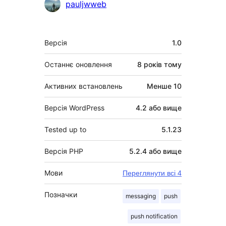
Учасники
pauljwweb
Мета
Версія
1.0
Останнє оновлення
8 років
тому
Активних встановлень
Менше 10
Версія WordPress
4.2 або вище
Tested up to
5.1.23
Версія PHP
5.2.4 або вище
Мови
Переглянути всі 4
Позначки
messaging
push
push notification