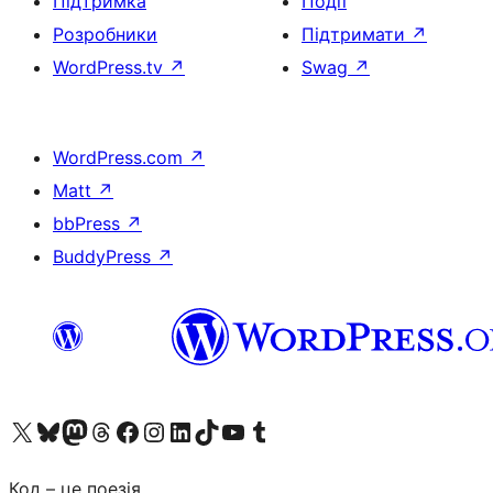
Підтримка
Події
Розробники
Підтримати
↗
WordPress.tv
↗
Swag
↗
WordPress.com
↗
Matt
↗
bbPress
↗
BuddyPress
↗
Visit our X (formerly Twitter) account
Visit our Bluesky account
Завітайте до нашої стрічки в Mastodon
Visit our Threads account
Завітайте на нашу сторінку в Facebook
Visit our Instagram account
Visit our LinkedIn account
Visit our TikTok account
Visit our YouTube channel
Visit our Tumblr account
Код – це поезія.