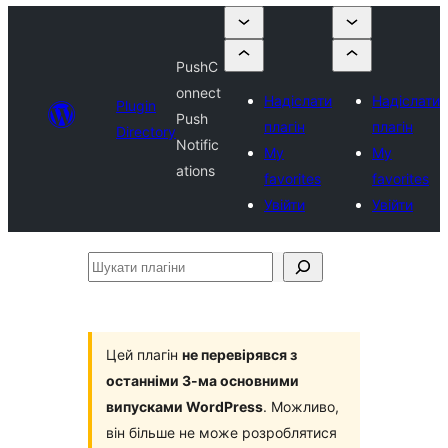
PushC
onnect
Надіслати
Надіслати
Plugin
Push
плагін
плагін
Directory
Notific
My
My
ations
favorites
favorites
Увійти
Увійти
Шукати
плагіни
Цей плагін
не перевірявся з
останніми 3-ма основними
випусками WordPress
. Можливо,
він більше не може розроблятися