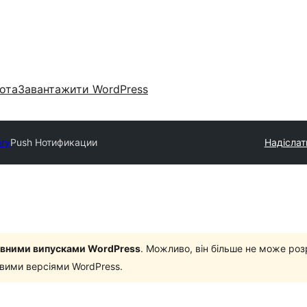
ота
Завантажити WordPress
ory
Push Нотификации
Надіслат
новними випусками WordPress
. Можливо, він більше не може роз
овими версіями WordPress.