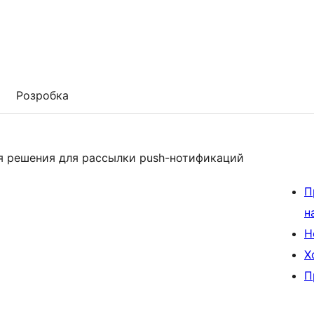
Розробка
я решения для рассылки push-нотификаций
П
н
Н
Х
П