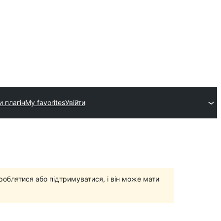
и плагін
My favorites
Увійти
роблятися або підтримуватися, і він може мати