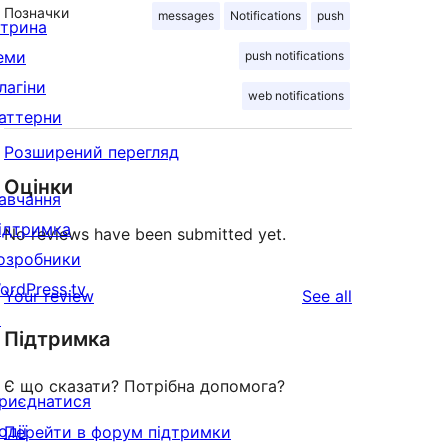
Позначки
messages
Notifications
push
ітрина
еми
push notifications
лагіни
web notifications
аттерни
Розширений перегляд
Оцінки
авчання
ідтримка
No reviews have been submitted yet.
озробники
ordPress.tv
reviews
Your review
See all
↗
Підтримка
Є що сказати? Потрібна допомога?
риєднатися
одії
Перейти в форум підтримки