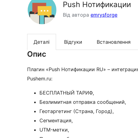
Push Нотификации
Від автора
emrysforge
Деталі
Відгуки
Встановлення
Опис
Плагин «Push Нотификации RU» – интеграци
Pushem.ru:
БЕСПЛАТНЫЙ ТАРИФ,
Безлимитная отправка сообщений,
Геотаргетинг (Страна, Город),
Сегментация,
UTM-метки,