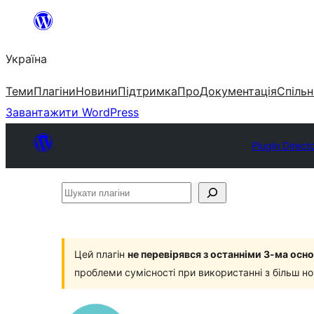
Перейти
до
Україна
вмісту
Теми
Плагіни
Новини
Підтримка
Про
Документація
Спільн
Завантажити WordPress
Plugin Direct
Шукати
плагіни
Цей плагін
не перевірявся з останніми 3-ма ос
проблеми сумісності при використанні з більш н