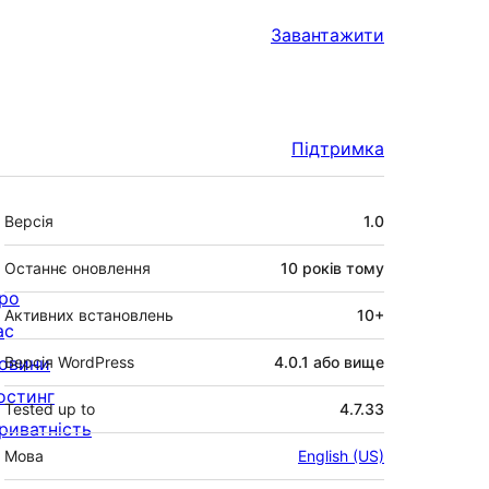
Завантажити
Підтримка
Мета
Версія
1.0
Останнє оновлення
10 років
тому
ро
Активних встановлень
10+
ас
овини
Версія WordPress
4.0.1 або вище
остинг
Tested up to
4.7.33
риватність
Мова
English (US)