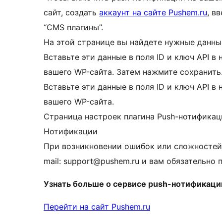
сайт, создать
аккаунт на сайте Pushem.ru
, в
“CMS плагины”.
На этой странице вы найдете нужные данны
Вставьте эти данные в поля ID и ключ API в
вашего WP-сайта. Затем нажмите сохранить
Вставьте эти данные в поля ID и ключ API в
вашего WP-сайта.
Страница настроек плагина Push-нотификаци
Нотификации
При возникновении ошибок или сложностей
mail: support@pushem.ru и вам обязательно 
Узнать больше о сервисе push-нотификаци
Перейти на сайт Pushem.ru