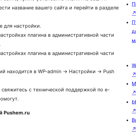
П
вести название вашего сайта и перейти в разделе
П
е для настройки.
д
 настройках плагина в административной части
м
.
 настройках плагина в административной части
W
й находится в WP-admin -> Настройки -> Push
M
 свяжитесь с технической поддержкой по e-
помогут.
b
й Pushem.ru
B