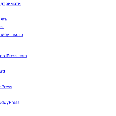
ідтримати
↗
'ять
ля
айбутнього
ordPress.com
↗
att
↗
bPress
↗
uddyPress
↗