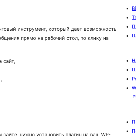
В
Т
П
говый инструмент, который дает возможность
П
бщения прямо на рабочий стол, по клику на
Н
 сайт,
П
Р
,
W
,
П
П
 сайте, нужно установить плагин на ваш WP-