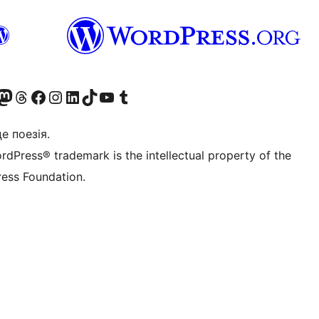
Twitter) account
r Bluesky account
вітайте до нашої стрічки в Mastodon
Visit our Threads account
Завітайте на нашу сторінку в Facebook
Visit our Instagram account
Visit our LinkedIn account
Visit our TikTok account
Visit our YouTube channel
Visit our Tumblr account
це поезія.
rdPress® trademark is the intellectual property of the
ess Foundation.