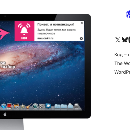
Visit our X (formerly 
Visit ou
За
Код – 
The Wo
WordPr