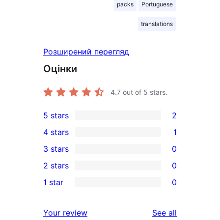
packs
Portuguese
translations
Розширений перегляд
Оцінки
4.7
out of 5 stars.
5 stars
2
2
4 stars
1
5-
1
3 stars
0
star
4-
0
2 stars
0
reviews
star
3-
0
1 star
0
review
star
2-
0
reviews
star
1-
reviews
Your review
See all
reviews
star