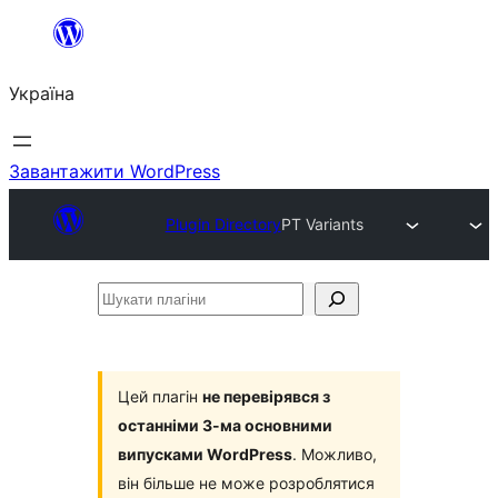
Перейти
до
Україна
вмісту
Завантажити WordPress
Plugin Directory
PT Variants
Шукати
плагіни
Цей плагін
не перевірявся з
останніми 3-ма основними
випусками WordPress
. Можливо,
він більше не може розроблятися