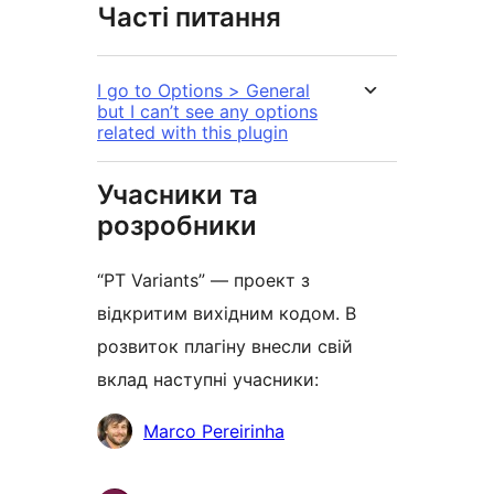
Часті питання
I go to Options > General
but I can’t see any options
related with this plugin
Учасники та
розробники
“PT Variants” — проект з
відкритим вихідним кодом. В
розвиток плагіну внесли свій
вклад наступні учасники:
Учасники
Marco Pereirinha