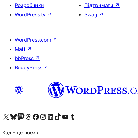
Розробники
Підтримати
↗
WordPress.tv
↗
Swag
↗
WordPress.com
↗
Matt
↗
bbPress
↗
BuddyPress
↗
Visit our X (formerly Twitter) account
Visit our Bluesky account
Завітайте до нашої стрічки в Mastodon
Visit our Threads account
Завітайте на нашу сторінку в Facebook
Visit our Instagram account
Visit our LinkedIn account
Visit our TikTok account
Visit our YouTube channel
Visit our Tumblr account
Код – це поезія.