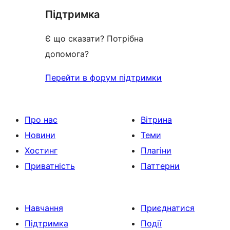
Підтримка
reviews
Є що сказати? Потрібна
допомога?
Перейти в форум підтримки
Про нас
Вітрина
Новини
Теми
Хостинг
Плагіни
Приватність
Паттерни
Навчання
Приєднатися
Підтримка
Події