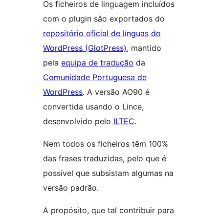
Os ficheiros de linguagem incluídos
com o plugin são exportados do
repositório oficial de línguas do
WordPress (GlotPress)
, mantido
pela
equipa de tradução
da
Comunidade Portuguesa de
WordPress
. A versão AO90 é
convertida usando o Lince,
desenvolvido pelo
ILTEC
.
Nem todos os ficheiros têm 100%
das frases traduzidas, pelo que é
possível que subsistam algumas na
versão padrão.
A propósito, que tal contribuir para