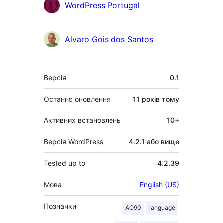
WordPress Portugal
Alvaro Gois dos Santos
Мета
Версія
0.1
Останнє оновлення
11 років
тому
Активних встановлень
10+
Версія WordPress
4.2.1 або вище
Tested up to
4.2.39
Мова
English (US)
Позначки
AO90
language