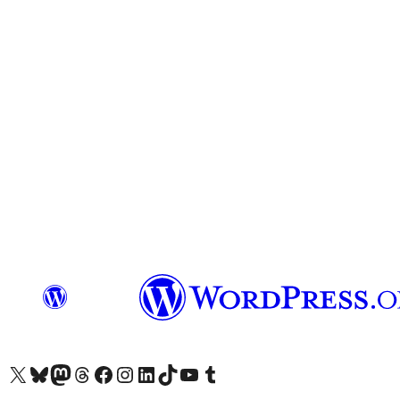
Visit our X (formerly Twitter) account
Visit our Bluesky account
Завітайте до нашої стрічки в Mastodon
Visit our Threads account
Завітайте на нашу сторінку в Facebook
Visit our Instagram account
Visit our LinkedIn account
Visit our TikTok account
Visit our YouTube channel
Visit our Tumblr account