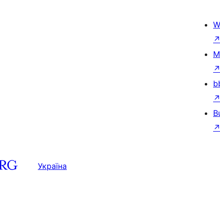
W
M
b
B
Україна