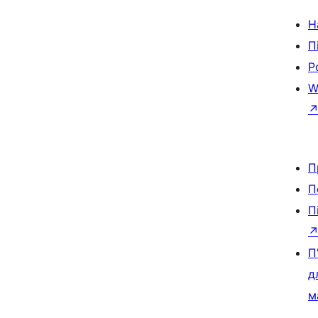
Н
П
Р
W
П
П
П
П
д
м