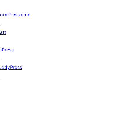
ordPress.com
↗
att
↗
bPress
↗
uddyPress
↗