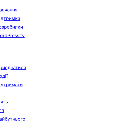
авчання
ідтримка
озробники
ordPress.tv
↗
риєднатися
одії
ідтримати
↗
'ять
ля
айбутнього