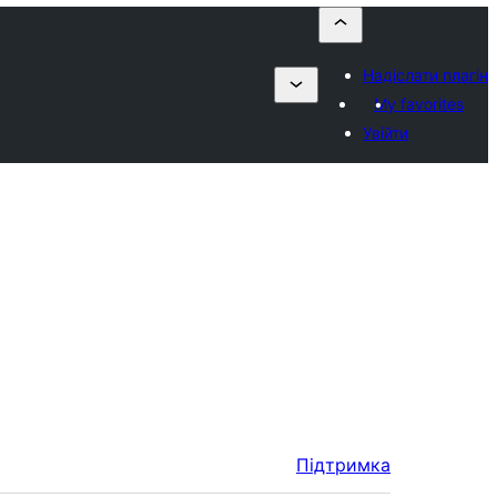
Надіслати плагін
My favorites
Увійти
Підтримка