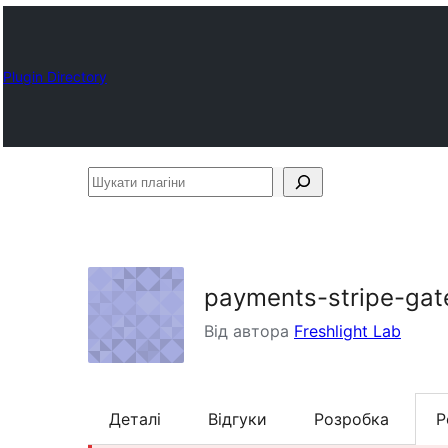
Plugin Directory
Шукати
плагіни
payments-stripe-ga
Від автора
Freshlight Lab
Деталі
Відгуки
Розробка
Р