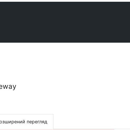
teway
озширений перегляд