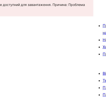
е не доступний для завантаження. Причина: Проблема
П
н
Н
Х
П
В
Т
П
П