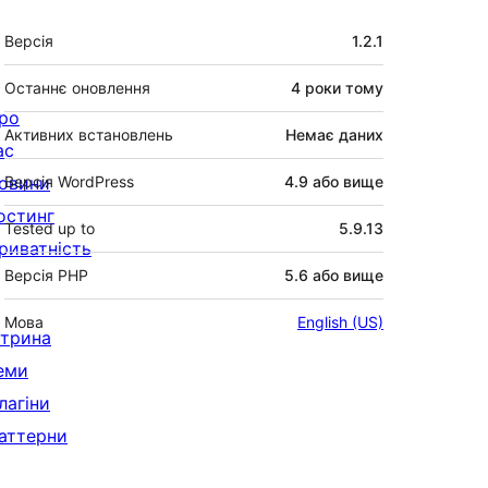
Мета
Версія
1.2.1
Останнє оновлення
4 роки
тому
ро
Активних встановлень
Немає даних
ас
овини
Версія WordPress
4.9 або вище
остинг
Tested up to
5.9.13
риватність
Версія PHP
5.6 або вище
Мова
English (US)
ітрина
еми
лагіни
аттерни