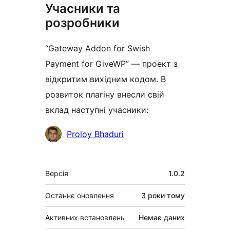
Учасники та
розробники
“Gateway Addon for Swish
Payment for GiveWP” — проект з
відкритим вихідним кодом. В
розвиток плагіну внесли свій
вклад наступні учасники:
Учасники
Proloy Bhaduri
Мета
Версія
1.0.2
Останнє оновлення
3 роки
тому
Активних встановлень
Немає даних