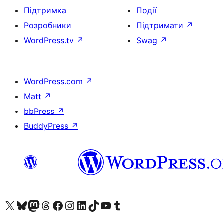
Підтримка
Події
Розробники
Підтримати
↗
WordPress.tv
↗
Swag
↗
WordPress.com
↗
Matt
↗
bbPress
↗
BuddyPress
↗
Visit our X (formerly Twitter) account
Visit our Bluesky account
Завітайте до нашої стрічки в Mastodon
Visit our Threads account
Завітайте на нашу сторінку в Facebook
Visit our Instagram account
Visit our LinkedIn account
Visit our TikTok account
Visit our YouTube channel
Visit our Tumblr account