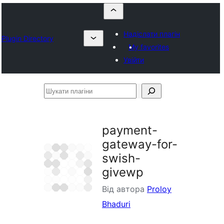
Надіслати плагін
Plugin Directory
My favorites
Увійти
Шукати
плагіни
payment-
gateway-for-
swish-
givewp
Від автора
Proloy
Bhaduri