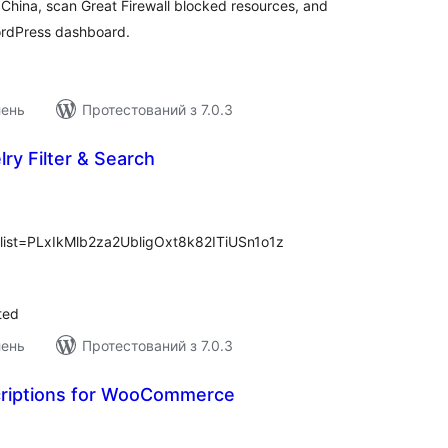
China, scan Great Firewall blocked resources, and
ordPress dashboard.
лень
Протестований з 7.0.3
ry Filter & Search
агальний
ейтинг
?list=PLxIkMlb2za2UbligOxt8k82ITiUSn1o1z
ted
лень
Протестований з 7.0.3
criptions for WooCommerce
агальний
ейтинг