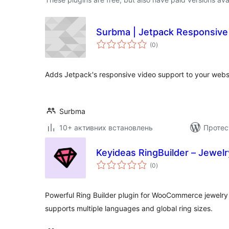
Surbma | Jetpack Responsive
загальний
(0
)
рейтинг
Adds Jetpack's responsive video support to your webs
Surbma
10+ активних встановлень
Протес
Keyideas RingBuilder – Jewelr
загальний
(0
)
рейтинг
Powerful Ring Builder plugin for WooCommerce jewelry 
supports multiple languages and global ring sizes.