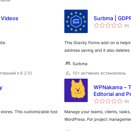
 Videos
Surbma | GDPR
з
(0
)
р
ite.
This Gravity Forms add-on is help
address saving and it also deletes a
Surbma
тований з 6.2.10
10+ активних встановлень
y
WPNakama – Te
Editorial and 
з
(0
)
р
stores. This customizable tool
Manage your teams, clients, tasks, 
WordPress. For project managemen