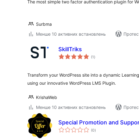
The most simple two factor authentication plugin for W
Surbma
Менше 10 активних встановлень
Протес
SkillTriks
загальний
(1
)
рейтинг
Transform your WordPress site into a dynamic Learn
using our innovative WordPress LMS Plugin.
KrishaWeb
Менше 10 активних встановлень
Протес
Special Promotion and Suppo
загальний
(0
)
рейтинг