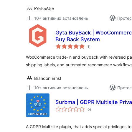
KrishaWeb
10+ активних встановлень
Протес
Gyta BuyBack | WooCommerce
Buy Back System
загальний
(1
)
рейтинг
WooCommerce trade-in and buyback with reversed pa
shipping labels, and automated recommerce workflows
Brandon Ernst
10+ активних встановлень
Протес
Surbma | GDPR Multisite Priv
загальний
(0
)
рейтинг
A GDPR Multisite plugin, that adds special privileges to