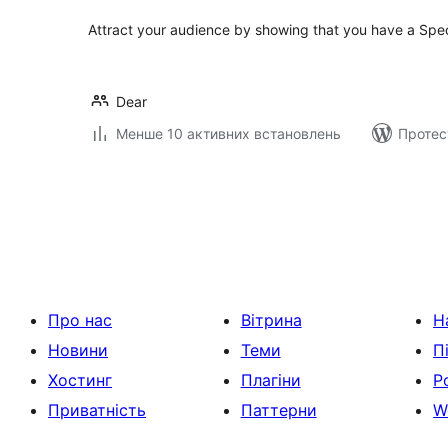
​Attract your audience by showing that you have a Spec
Dear
Менше 10 активних встановлень
Протес
Пагінація
записів
Про нас
Вітрина
Н
Новини
Теми
П
Хостинг
Плагіни
Р
Приватність
Паттерни
W