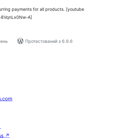
ring payments for all products. [youtube
v=8VqnLx0Nw-A]
лень
Протестований з 6.9.6
s.com
↗
ss
↗