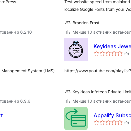
ordPress.
Test website speed from mainland 
localize Google Fonts from your W
Brandon Ernst
тований з 6.2.10
Менше 10 активних встанов
Keyideas Jewel
з
(0
)
р
ing Management System (LMS)
https://www.youtube.com/playlist
Keyideas Infotech Private Limi
тований з 6.9.6
Менше 10 активних встанов
rt
Appalify Subs
з
(0
)
р