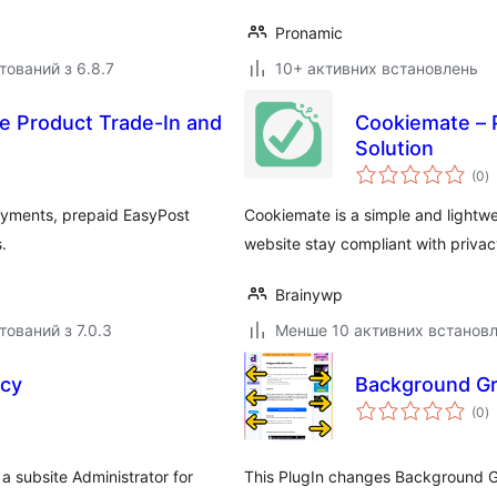
Pronamic
тований з 6.8.7
10+ активних встановлень
 Product Trade-In and
Cookiemate – 
Solution
з
(0
)
р
yments, prepaid EasyPost
Cookiemate is a simple and lightwe
.
website stay compliant with privac
Brainywp
тований з 7.0.3
Менше 10 активних встанов
acy
Background Gr
з
(0
)
р
 a subsite Administrator for
This PlugIn changes Background Gra