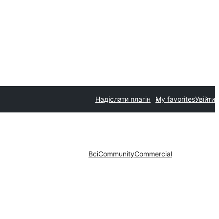
Надіслати плагін
My favorites
Увійти
Всі
Community
Commercial