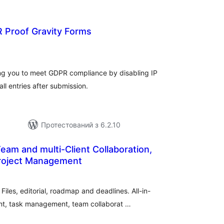
 Proof Gravity Forms
агальний
ейтинг
ing you to meet GDPR compliance by disabling IP
ll entries after submission.
Протестований з 6.2.10
am and multi-Client Collaboration,
Project Management
агальний
ейтинг
Files, editorial, roadmap and deadlines. All-in-
t, task management, team collaborat …