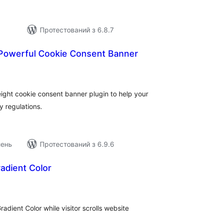
Протестований з 6.8.7
Powerful Cookie Consent Banner
агальний
ейтинг
ight cookie consent banner plugin to help your
y regulations.
лень
Протестований з 6.9.6
adient Color
агальний
ейтинг
dient Color while visitor scrolls website