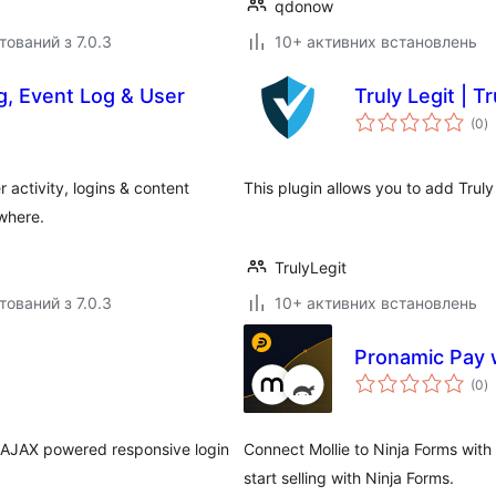
qdonow
тований з 7.0.3
10+ активних встановлень
og, Event Log & User
Truly Legit | T
з
(0
)
р
r activity, logins & content
This plugin allows you to add Truly 
 where.
TrulyLegit
тований з 7.0.3
10+ активних встановлень
Pronamic Pay w
з
(0
)
р
le AJAX powered responsive login
Connect Mollie to Ninja Forms with 
start selling with Ninja Forms.