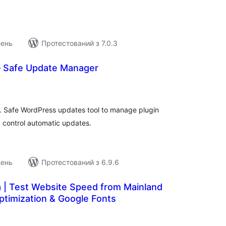
лень
Протестований з 7.0.3
 Safe Update Manager
гальний
йтинг
 Safe WordPress updates tool to manage plugin
 control automatic updates.
лень
Протестований з 6.9.6
a | Test Website Speed from Mainland
ptimization & Google Fonts
агальний
ейтинг