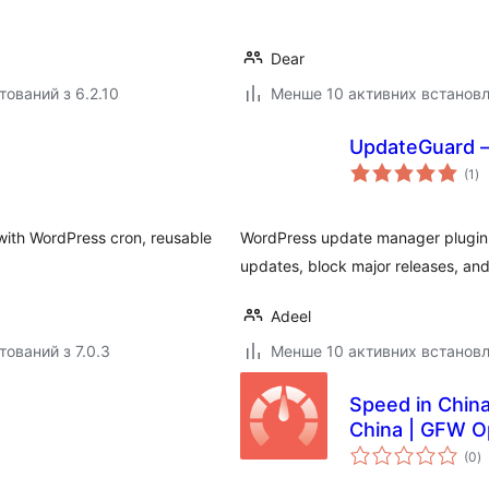
Dear
тований з 6.2.10
Менше 10 активних встанов
UpdateGuard –
за
(1
)
ре
with WordPress cron, reusable
WordPress update manager plugin.
updates, block major releases, and
Adeel
тований з 7.0.3
Менше 10 активних встанов
Speed in Chin
China | GFW O
з
(0
)
р