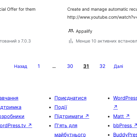
ial Offer for them
Create and manage automatic recur
http://www.youtube.com/watch?
Appalify
тований з 7.0.3
Менше 10 активних встанов
1
30
31
32
Назад
…
Далі
авчання
Приєднатися
WordPres
ідтримка
Події
↗
озробники
Підтримати
↗
Matt
↗
ordPress.tv
↗
П'ять для
bbPress
майбутнього
BuddyPre