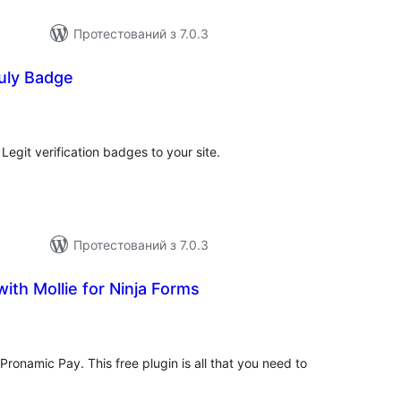
Протестований з 7.0.3
ruly Badge
агальний
ейтинг
Legit verification badges to your site.
Протестований з 7.0.3
ith Mollie for Ninja Forms
агальний
ейтинг
Pronamic Pay. This free plugin is all that you need to