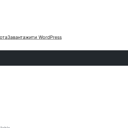
ота
Завантажити WordPress
ilable.