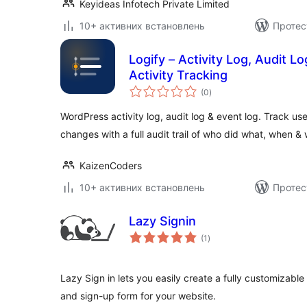
Keyideas Infotech Private Limited
10+ активних встановлень
Протес
Logify – Activity Log, Audit L
Activity Tracking
загальний
(0
)
рейтинг
WordPress activity log, audit log & event log. Track use
changes with a full audit trail of who did what, when &
KaizenCoders
10+ активних встановлень
Протес
Lazy Signin
загальний
(1
)
рейтинг
Lazy Sign in lets you easily create a fully customizab
and sign-up form for your website.