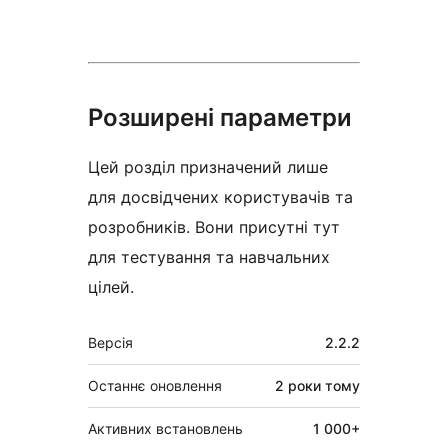
Розширені параметри
Цей розділ призначений лише
для досвідчених користувачів та
розробників. Вони присутні тут
для тестування та навчальних
цілей.
Мета
Версія
2.2.2
Останнє оновлення
2 роки
тому
Активних встановлень
1 000+