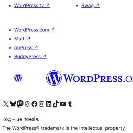
WordPress.tv
↗
Swag
↗
WordPress.com
↗
Matt
↗
bbPress
↗
BuddyPress
↗
Visit our X (formerly Twitter) account
Visit our Bluesky account
Завітайте до нашої стрічки в Mastodon
Visit our Threads account
Завітайте на нашу сторінку в Facebook
Visit our Instagram account
Visit our LinkedIn account
Visit our TikTok account
Visit our YouTube channel
Visit our Tumblr account
Код – це поезія.
The WordPress® trademark is the intellectual property