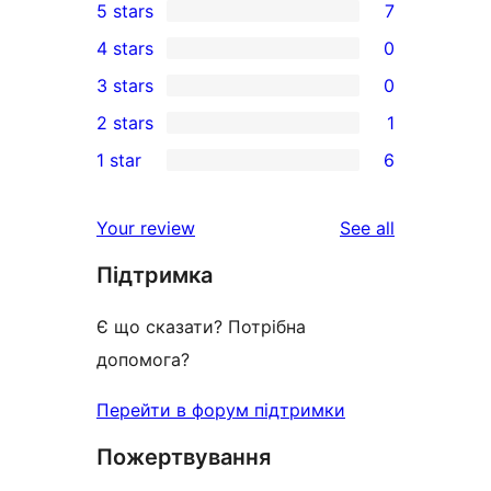
5 stars
7
7
4 stars
0
5-
0
3 stars
0
star
4-
0
2 stars
1
reviews
star
3-
1
1 star
6
reviews
star
2-
6
reviews
star
1-
reviews
Your review
See all
review
star
Підтримка
reviews
Є що сказати? Потрібна
допомога?
Перейти в форум підтримки
Пожертвування